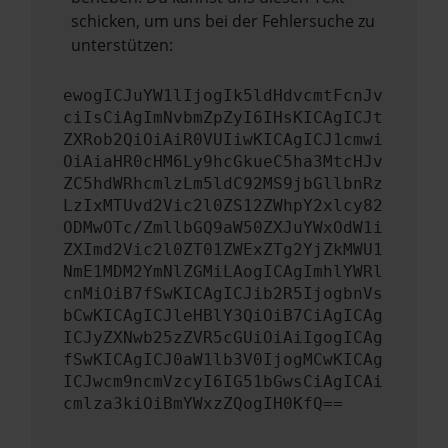
schicken, um uns bei der Fehlersuche zu
unterstützen:
ewogICJuYW1lIjogIk5ldHdvcmtFcnJv
ciIsCiAgImNvbmZpZyI6IHsKICAgICJt
ZXRob2QiOiAiR0VUIiwKICAgICJ1cmwi
OiAiaHR0cHM6Ly9hcGkueC5ha3MtcHJv
ZC5hdWRhcmlzLm5ldC92MS9jbGllbnRz
LzIxMTUvd2Vic2l0ZS12ZWhpY2xlcy82
ODMwOTc/ZmllbGQ9aW50ZXJuYWxOdW1i
ZXImd2Vic2l0ZT01ZWExZTg2YjZkMWU1
NmE1MDM2YmNlZGMiLAogICAgImhlYWRl
cnMiOiB7fSwKICAgICJib2R5IjogbnVs
bCwKICAgICJleHBlY3QiOiB7CiAgICAg
ICJyZXNwb25zZVR5cGUiOiAiIgogICAg
fSwKICAgICJ0aW1lb3V0IjogMCwKICAg
ICJwcm9ncmVzcyI6IG51bGwsCiAgICAi
cmlza3kiOiBmYWxzZQogIH0KfQ==