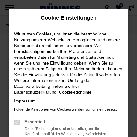
0
Zum
Cookie Einstellungen
Hauptinhalt
Startseite
Fahrzeugsuche
springen
Wir nutzen Cookies, um Ihnen die bestmögliche
Nutzung unserer Webseite zu ermöglichen und unsere
Kommunikation mit Ihnen zu verbessern. Wir
berücksichtigen hierbei Ihre Präferenzen und
FEHLER: NETWORK ERROR
verarbeiten Daten für Marketing und Statistiken nur,
wenn Sie uns Ihre Einwilligung geben. Wenn Sie zu
Beim Laden ist ein Fehler aufgetreten.
einem späteren Zeitpunkt Ihre Meinung ändern, können
Hier sind ein paar Tipps, die dir helfen können:
Sie die Einwilligung jederzeit für die Zukunft widerrufen.
Weitere Informationen zum Umfang der
Datenverarbeitung finden Sie hier:
Überprüfe deine Firewall und deine
Datenschutzerklärung
,
Cookie-Richtlinie
.
Internetverbindung.
Impressum
Laden andere Webseiten, zum Beispiel
deine Suchmaschine?
Folgende Kategorien von Cookies werden von uns eingesetzt:
Prüfe deine Browsererweiterungen.
Essentiell
Manche Erweiterungen, wie Werbeblocker,
Diese Technologien sind erforderlich, um die
können das Laden bestimmter Seiten
Kernfunktionalität der Webseite zu gewährleisten.