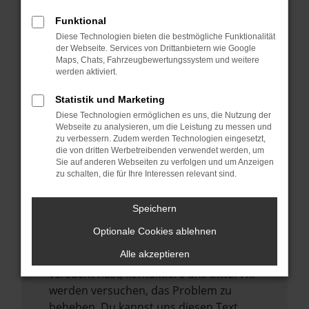
verhindern. Funktioniert die Seite in einem
Funktional
anderen Browser oder in einem privaten
Diese Technologien bieten die bestmögliche Funktionalität
Fenster?
der Webseite. Services von Drittanbietern wie Google
Maps, Chats, Fahrzeugbewertungssystem und weitere
Starte dein Gerät neu.
werden aktiviert.
Das kann manchmal helfen,
vorübergehende Probleme zu beheben.
Statistik und Marketing
Diese Technologien ermöglichen es uns, die Nutzung der
Stelle sicher, dass dein Browser und dein
Webseite zu analysieren, um die Leistung zu messen und
Betriebssystem auf dem neuesten Stand
zu verbessern. Zudem werden Technologien eingesetzt,
sind.
die von dritten Werbetreibenden verwendet werden, um
Sie auf anderen Webseiten zu verfolgen und um Anzeigen
Veraltete Software birgt nicht nur ein
zu schalten, die für Ihre Interessen relevant sind.
Sicherheitsrisiko, sondern kann auch dazu
führen, dass bestimmte Funktionen nicht
Speichern
mehr unterstützt werden.
Optionale Cookies ablehnen
Wende dich an den Webseitenbetreiber.
Alle akzeptieren
Wenn du alle oben genannten Schritte
versucht hast, kontaktiere uns bitte. Wir
werden versuchen, das Problem zu
beheben. Du kannst uns diesen Text