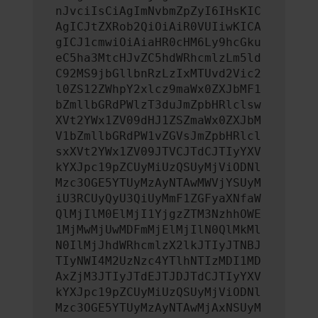
nJvciIsCiAgImNvbmZpZyI6IHsKIC
AgICJtZXRob2QiOiAiR0VUIiwKICA
gICJ1cmwiOiAiaHR0cHM6Ly9hcGku
eC5ha3MtcHJvZC5hdWRhcmlzLm5ld
C92MS9jbGllbnRzLzIxMTUvd2Vic2
l0ZS12ZWhpY2xlcz9maWx0ZXJbMF1
bZmllbGRdPWlzT3duJmZpbHRlclsw
XVt2YWx1ZV09dHJ1ZSZmaWx0ZXJbM
V1bZmllbGRdPW1vZGVsJmZpbHRlcl
sxXVt2YWx1ZV09JTVCJTdCJTIyYXV
kYXJpc19pZCUyMiUzQSUyMjViODNl
Mzc3OGE5YTUyMzAyNTAwMWVjYSUyM
iU3RCUyQyU3QiUyMmF1ZGFyaXNfaW
QlMjIlM0ElMjI1YjgzZTM3NzhhOWE
1MjMwMjUwMDFmMjElMjIlN0QlMkMl
N0IlMjJhdWRhcmlzX2lkJTIyJTNBJ
TIyNWI4M2UzNzc4YTlhNTIzMDI1MD
AxZjM3JTIyJTdEJTJDJTdCJTIyYXV
kYXJpc19pZCUyMiUzQSUyMjViODNl
Mzc3OGE5YTUyMzAyNTAwMjAxNSUyM