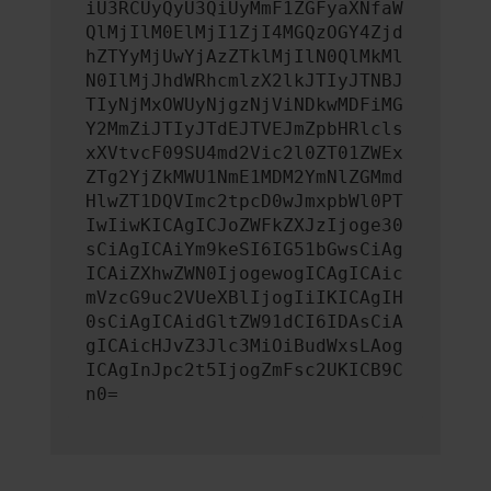
iU3RCUyQyU3QiUyMmF1ZGFyaXNfaW
QlMjIlM0ElMjI1ZjI4MGQzOGY4Zjd
hZTYyMjUwYjAzZTklMjIlN0QlMkMl
N0IlMjJhdWRhcmlzX2lkJTIyJTNBJ
TIyNjMxOWUyNjgzNjViNDkwMDFiMG
Y2MmZiJTIyJTdEJTVEJmZpbHRlcls
xXVtvcF09SU4md2Vic2l0ZT01ZWEx
ZTg2YjZkMWU1NmE1MDM2YmNlZGMmd
HlwZT1DQVImc2tpcD0wJmxpbWl0PT
IwIiwKICAgICJoZWFkZXJzIjoge30
sCiAgICAiYm9keSI6IG51bGwsCiAg
ICAiZXhwZWN0IjogewogICAgICAic
mVzcG9uc2VUeXBlIjogIiIKICAgIH
0sCiAgICAidGltZW91dCI6IDAsCiA
gICAicHJvZ3Jlc3MiOiBudWxsLAog
ICAgInJpc2t5IjogZmFsc2UKICB9C
n0=