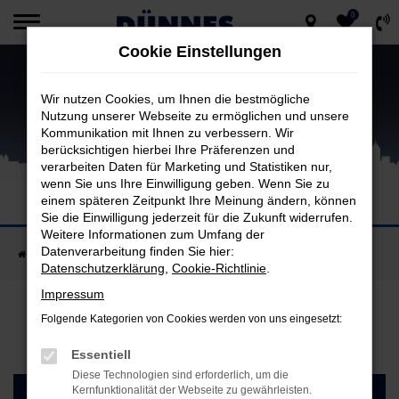
0
Zum
Cookie Einstellungen
Hauptinhalt
springen
Wir nutzen Cookies, um Ihnen die bestmögliche
Nutzung unserer Webseite zu ermöglichen und unsere
Kommunikation mit Ihnen zu verbessern. Wir
berücksichtigen hierbei Ihre Präferenzen und
verarbeiten Daten für Marketing und Statistiken nur,
wenn Sie uns Ihre Einwilligung geben. Wenn Sie zu
MASERATI AUTOHAUS UND WERKSTATT
einem späteren Zeitpunkt Ihre Meinung ändern, können
Scuderia Dünnes in Regensburg
Sie die Einwilligung jederzeit für die Zukunft widerrufen.
Weitere Informationen zum Umfang der
Datenverarbeitung finden Sie hier:
Startseite
Marken
Maserati
Datenschutzerklärung
,
Cookie-Richtlinie
.
Impressum
Folgende Kategorien von Cookies werden von uns eingesetzt:
Essentiell
Diese Technologien sind erforderlich, um die
Kernfunktionalität der Webseite zu gewährleisten.
PROBEFAHRT