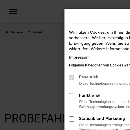
Zum
Hauptinhalt
springen
Wir nutzen Cookies, um Ihnen d
Startseite
Probefahrt
verbessern. Wir berücksichtigen 
Einwilligung geben. Wenn Sie zu 
widerrufen. Weitere Information
Impressum
Folgende Kategorien von Cookies werd
JE
Essentiell
Diese Technologien sind erforde
Funktional
Diese Technologien bieten die b
Fahrzeugbewertungssystem und w
PROBEFAHRT
Statistik und Marketing
Diese Technologien ermöglichen