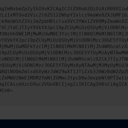
AgImNvbmZpZyI6IHsKICAgICJtZXRob2QiOiAiR0VUIiw
zLzIxMTUvd2Vic2l0ZS12ZWhpY2xlcz9maWx0ZXJbMF1b
ck9mSW1hZ2VzJmZpbHRlclsxXVt2YWx1ZV09MyZmaWx0Z
TVCJTdCJTIyYXVkYXJpc19pZCUyMiUzQSUyMjViODNlMz
M3NzhhOWE1MjMwMjUwMDE3YzclMjIlN0QlMkMlN0IlMjJ
yYXVkYXJpc19pZCUyMiUzQSUyMjViODNlMzc3OGE5YTUy
MjMwMjUwMDFkYzclMjIlN0QlMkMlN0IlMjJhdWRhcmlzX
19pZCUyMiUzQSUyMjViODNlMzc3OGE5YTUyMzAyNTAwMW
IxNDQlMjIlN0QlMkMlN0IlMjJhdWRhcmlzX2lkJTIyJTN
zQSUyMjViODNlMzc3OGE5YTUyMzAyNTAwMjM3MyUyMiU3
N0QlNUQmZmlsdGVyWzJdW29wXT1JTiZzb3J0WzBdW2ZpZ
jZkMWU1NmE1MDM2YmNlZGMmc2tpcD0wJmxpbWl0PTIwIi
AgICAicmVzcG9uc2VUeXBlIjogIiIKICAgIH0sCiAgICA
9Cn0=