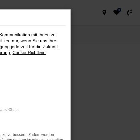
0
 Kommunikation mit Ihnen zu
stiken nur, wenn Sie uns Ihre
ung jederzeit für die Zukunft
ärung
,
Cookie-Richtlinie
.
?
REN
Maps, Chats,
nd zu verbessern. Zudem werden