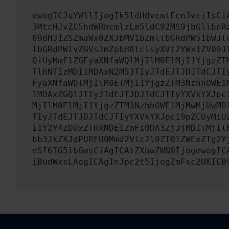
ewogICJuYW1lIjogIk5ldHdvcmtFcnJvciIsCi
3MtcHJvZC5hdWRhcmlzLm5ldC92MS9jbGllbnR
09dHJ1ZSZmaWx0ZXJbMV1bZmllbGRdPW51bWJl
lbGRdPW1vZGVsJmZpbHRlclsyXVt2YWx1ZV09J
QiUyMmF1ZGFyaXNfaWQlMjIlM0ElMjI1YjgzZT
TlhNTIzMDI1MDAxN2M5JTIyJTdEJTJDJTdCJTI
FyaXNfaWQlMjIlM0ElMjI1YjgzZTM3NzhhOWE1
1MDAxZGQ1JTIyJTdEJTJDJTdCJTIyYXVkYXJpc
MjIlM0ElMjI1YjgzZTM3NzhhOWE1MjMwMjUwMD
TIyJTdEJTJDJTdCJTIyYXVkYXJpc19pZCUyMiU
I1Y2Y4ZDUxZTRkNDE1ZmFiODA3ZjJjMDIlMjIl
bb3JkZXJdPURFU0Mmd2Vic2l0ZT01ZWExZTg2Y
eSI6IG51bGwsCiAgICAiZXhwZWN0IjogewogIC
iBudWxsLAogICAgInJpc2t5IjogZmFsc2UKICB