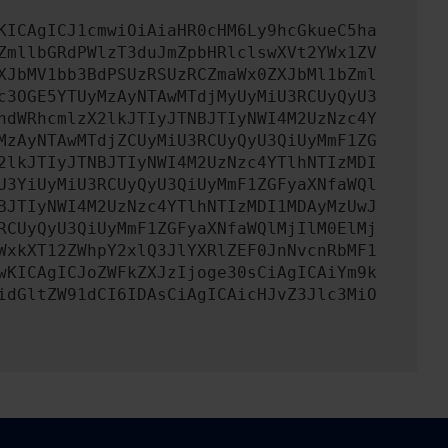
KICAgICJ1cmwiOiAiaHR0cHM6Ly9hcGkueC5ha
ZmllbGRdPWlzT3duJmZpbHRlclswXVt2YWx1ZV
XJbMV1bb3BdPSUzRSUzRCZmaWx0ZXJbMl1bZml
c3OGE5YTUyMzAyNTAwMTdjMyUyMiU3RCUyQyU3
hdWRhcmlzX2lkJTIyJTNBJTIyNWI4M2UzNzc4Y
MzAyNTAwMTdjZCUyMiU3RCUyQyU3QiUyMmF1ZG
2lkJTIyJTNBJTIyNWI4M2UzNzc4YTlhNTIzMDI
U3YiUyMiU3RCUyQyU3QiUyMmF1ZGFyaXNfaWQl
BJTIyNWI4M2UzNzc4YTlhNTIzMDI1MDAyMzUwJ
RCUyQyU3QiUyMmF1ZGFyaXNfaWQlMjIlM0ElMj
WxkXT12ZWhpY2xlQ3JlYXRlZEF0JnNvcnRbMF1
wKICAgICJoZWFkZXJzIjoge30sCiAgICAiYm9k
idGltZW91dCI6IDAsCiAgICAicHJvZ3Jlc3MiO