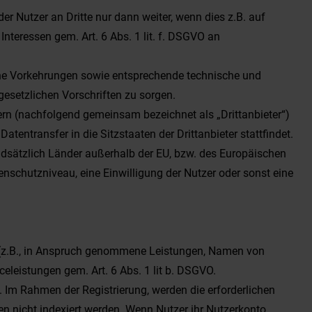
r Nutzer an Dritte nur dann weiter, wenn dies z.B. auf
Interessen gem. Art. 6 Abs. 1 lit. f. DSGVO an
iche Vorkehrungen sowie entsprechende technische und
setzlichen Vorschriften zu sorgen.
rn (nachfolgend gemeinsam bezeichnet als „Drittanbieter“)
tentransfer in die Sitzstaaten der Drittanbieter stattfindet.
undsätzlich Länder außerhalb der EU, bzw. des Europäischen
nschutzniveau, eine Einwilligung der Nutzer oder sonst eine
 (z.B., in Anspruch genommene Leistungen, Namen von
eleistungen gem. Art. 6 Abs. 1 lit b. DSGVO.
 Im Rahmen der Registrierung, werden die erforderlichen
n nicht indexiert werden. Wenn Nutzer ihr Nutzerkonto