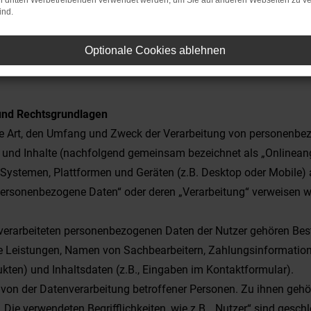
on dritten Werbetreibenden verwendet werden, um Sie auf anderen Webseiten zu ve
ind.
Optionale Cookies ablehnen
 und Rechtsgrundlagen
die Art, den Umfang und Zweck der Verarbeitung von personenb
und Inhalte (nachfolgend gemeinsam bezeichnet als „Onlineange
ystemen, Plattformen und Geräten (z.B. Desktop oder Mobile) 
„personenbezogene Daten“ oder deren „Verarbeitung“ verweisen wir
erarbeiteten personenbezogenen Daten der Nutzer gehören Bes
 Leistungen, Namen von Sachbearbeitern, Zahlungsinformatione
kten) und Inhaltsdaten (z.B., Eingaben im Kontaktformular).
n von der Datenverarbeitung betroffener Personen. Zu ihnen geh
Die verwendeten Begrifflichkeiten, wie z.B. „Nutzer“ sind gesch