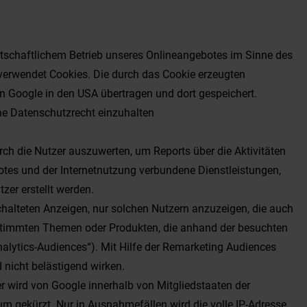
irtschaftlichem Betrieb unseres Onlineangebotes im Sinne des
e verwendet Cookies. Die durch das Cookie erzeugten
n Google in den USA übertragen und dort gespeichert.
che Datenschutzrecht einzuhalten
h die Nutzer auszuwerten, um Reports über die Aktivitäten
tes und der Internetnutzung verbundene Dienstleistungen,
zer erstellt werden.
chalteten Anzeigen, nur solchen Nutzern anzuzeigen, die auch
estimmten Themen oder Produkten, die anhand der besuchten
alytics-Audiences“). Mit Hilfe der Remarketing Audiences
 nicht belästigend wirken.
er wird von Google innerhalb von Mitgliedstaaten der
 gekürzt. Nur in Ausnahmefällen wird die volle IP-Adresse