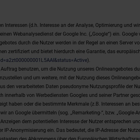
en Interessen (d.h. Interesse an der Analyse, Optimierung und w
s, einen Webanalysedienst der Google Inc. („Google“) ein. Googl
ebotes durch die Nutzer werden in der Regel an einen Server vo
n zertifiziert und bietet hierdurch eine Garantie, das europäis
t?id=a2zt000000001L5AAI&status=Active
).
 Auftrag benutzen, um die Nutzung unseres Onlineangebotes durc
ustellen und um weitere, mit der Nutzung dieses Onlineangebo
us den verarbeiteten Daten pseudonyme Nutzungsprofile der Nut
ch innerhalb von Werbediensten Googles und seiner Partner ges
eigt haben oder die bestimmte Merkmale (z.B. Interessen an b
ir an Google übermitteln (sog. „Remarketing-“, bzw. „Google-An
 Anzeigen dem potentiellen Interesse der Nutzer entsprechen und
ter IP-Anonymisierung ein. Das bedeutet, die IP-Adresse der Nutz
sstaaten des Abkommens über den Europäischen Wirtschaftsraum