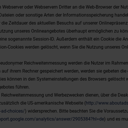
 Webserver oder Webservern Dritter an die Web-Browser der Nutz
 Dateien oder sonstige Arten der Informationsspeicherung hande
r die Zeitdauer des aktuellen Besuchs auf unserer Onlinepräsenz
utzung unseres Onlineangebotes überhaupt ermöglichen zu könne
eine sogenannte Session-ID. Außerdem enthält ein Cookie die An
ion-Cookies werden gelöscht, wenn Sie die Nutzung unseres On
seudonymer Reichweitenmessung werden die Nutzer im Rahmen d
s auf ihrem Rechner gespeichert werden, werden sie gebeten die
kies können in den Systemeinstellungen des Browsers gelöscht
gebotes führen.
r Reichweitenmessung und Werbezwecken dienen, über die Deakti
zusätzlich die US-amerikanische Webseite (
http://www.aboutads
-ad-choices/
) widersprechen. Bitte beachten Sie die Voraussetz
upport.google.com/analytics/answer/2905384?hl=de
) und es mu