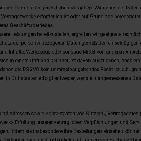
nur im Rahmen der gesetzlichen Vorgaben. Wir geben die Daten de
 Vertragszwecke erforderlich ist oder auf Grundlage berechtigter 
seres Geschäftsbetriebes.
ere Leistungen bereitzustellen, ergreifen wir geeignete rechtl
hutz der personenbezogenen Daten gemäß den einschlägigen ge
ng Inhalte, Werkzeuge oder sonstige Mittel von anderen Anbiete
ch in einem Drittland befindet, ist davon auszugehen, dass ein Da
n denen die DSGVO kein unmittelbar geltendes Recht ist, d.h. gr
n in Drittstaaten erfolgt entweder, wenn ein angemessenes Date
n und Adressen sowie Kontaktdaten von Nutzern), Vertragsdaten
cks Erfüllung unserer vertraglichen Verpflichtungen und Servic
gen, indem sie insbesondere ihre Bestellungen einsehen können.
Nutzerkonten sind nicht öffentlich und können von Suchmaschine