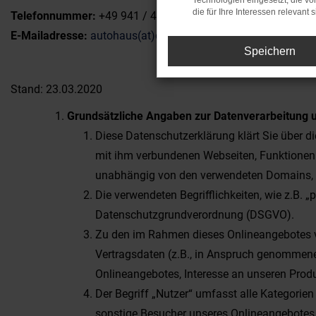
Technologien eingesetzt, die v
die für Ihre Interessen relevant s
Telefonnummer:
+49 941 / 490 880
E-Mailadresse:
autohaus(at)duennes.de
Speichern
Stand: 23.03.2020
Grundsätzliche Angaben zur Datenverarbeitung
Diese Datenschutzerklärung klärt Sie über 
mit ihm verbundenen Webseiten, Funktionen 
unabhängig von den verwendeten Domains, S
Die verwendeten Begrifflichkeiten, wie z.B. 
Datenschutzgrundverordnung (DSGVO).
Zu den im Rahmen dieses Onlineangebotes v
Vertragsdaten (z.B., in Anspruch genommene
Onlineangebotes, Interesse an unseren Produ
Der Begriff „Nutzer“ umfasst alle Kategorie
sonstige Besucher unseres Onlineangebotes. 