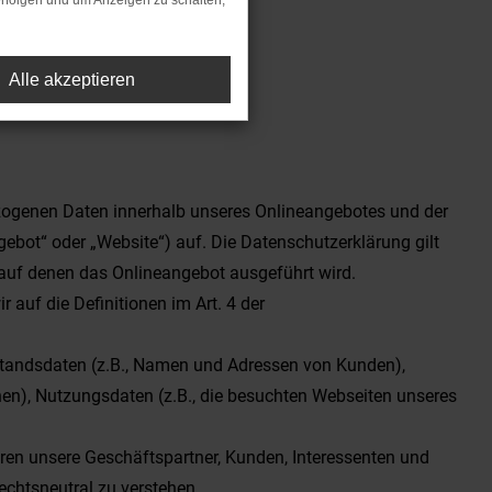
rfolgen und um Anzeigen zu schalten,
Alle akzeptieren
ezogenen Daten innerhalb unseres Onlineangebotes und der
bot“ oder „Website“) auf. Die Datenschutzerklärung gilt
auf denen das Onlineangebot ausgeführt wird.
 auf die Definitionen im Art. 4 der
tandsdaten (z.B., Namen und Adressen von Kunden),
n), Nutzungsdaten (z.B., die besuchten Webseiten unseres
ören unsere Geschäftspartner, Kunden, Interessenten und
lechtsneutral zu verstehen.