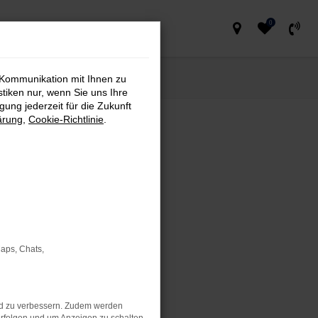
0
 Kommunikation mit Ihnen zu
stiken nur, wenn Sie uns Ihre
ung jederzeit für die Zukunft
ärung
,
Cookie-Richtlinie
.
RE WEBSITE
Maps, Chats,
nd zu verbessern. Zudem werden