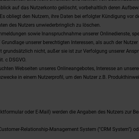
lick auf das Nutzerkonto gelöscht, vorbehaltlich deren Aufbew
 Es obliegt den Nutzern, ihre Daten bei erfolgter Kündigung vor 
ten des Nutzers unwiederbringlich zu löschen.
nmeldungen sowie Inanspruchnahme unserer Onlinedienste, speic
 Grundlage unserer berechtigten Interessen, als auch der Nutze
t grundsätzlich nicht, außer sie ist zur Verfolgung unserer Anspr
lit. c DSGVO.
suchten Webseiten unseres Onlineangebotes, Interesse an unsere
bezwecke in einem Nutzerprofil, um den Nutzer z.B. Produkthin
ktformular oder E-Mail) werden die Angaben des Nutzers zur Be
Customer-Relationship-Management System ("CRM System") oder