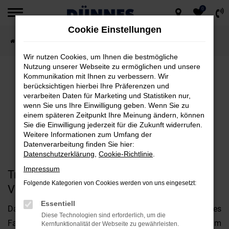
0
Zum
Cookie Einstellungen
Hauptinhalt
Startseite
Unternehmen
Geschichte & Tradition
springen
Wir nutzen Cookies, um Ihnen die bestmögliche
Nutzung unserer Webseite zu ermöglichen und unsere
GESCHICHTE & TRADITION
Kommunikation mit Ihnen zu verbessern. Wir
berücksichtigen hierbei Ihre Präferenzen und
verarbeiten Daten für Marketing und Statistiken nur,
DAS AUTOHAUS DÜNNES IN
wenn Sie uns Ihre Einwilligung geben. Wenn Sie zu
einem späteren Zeitpunkt Ihre Meinung ändern, können
REGENSBURG
Sie die Einwilligung jederzeit für die Zukunft widerrufen.
Weitere Informationen zum Umfang der
Datenverarbeitung finden Sie hier:
Datenschutzerklärung
,
Cookie-Richtlinie
.
Impressum
Tradition & Familie - eine gute
Folgende Kategorien von Cookies werden von uns eingesetzt:
Vertrauensbasis.
Essentiell
Das Autohaus Dünnes ist ein gewachsenes
Diese Technologien sind erforderlich, um die
Familienunternehmen, das seine Position in und um
Kernfunktionalität der Webseite zu gewährleisten.