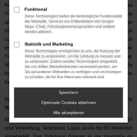
Regensburg gut ausbauen konnte. Das
Funktional
Traditionsunternehmen wird von Heinz Dünnes, sowie
Diese Technologien bieten die bestmögliche Funktionalität
seinen beiden Söhnen Dr. Alexander Dünnes und Christian
der Webseite. Services von Drittanbietern wie Google
Maps, Chats, Fahrzeugbewertungssystem und weitere
Dünnes in der zweiten und dritten Generation geleitet. Auch
werden aktiviert.
Lucas Dünnes hilft bereits tatkräftig in vierter Generation
Statistik und Marketing
im Unternehmen mit. Wir freuen uns, auch Sie von der
Diese Technologien ermöglichen es uns, die Nutzung der
Faszination Ford, Jaguar, Land Rover/Range Rover,
Webseite zu analysieren, um die Leistung zu messen und
zu verbessern. Zudem werden Technologien eingesetzt,
Maserati, Citroen, Lancia, Fiat/Fiat Professional, Alfa
die von dritten Werbetreibenden verwendet werden, um
Sie auf anderen Webseiten zu verfolgen und um Anzeigen
Romeo, Jeep, Abarth und DS Automobiles sowie unserem
zu schalten, die für Ihre Interessen relevant sind.
Service begeistern zu können.
Speichern
Die einzelnen Geschäftsbereiche werden aktuell von zwei
Optionale Cookies ablehnen
Niederlassungen aus betreut:
Alle akzeptieren
Im Autohaus Dünnes & Sohn GmbH in der Innstraße 11
sind Verwaltung, Teiledienst, Lager, sowie die Kfz-Werkstatt
angesiedelt. Das Autohaus Dünnes in der Innstraße ist