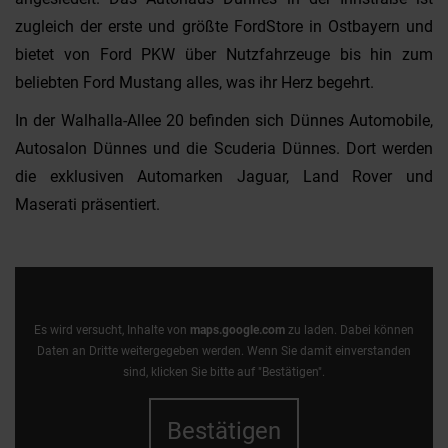
zugleich der erste und größte FordStore in Ostbayern und
bietet von Ford PKW über Nutzfahrzeuge bis hin zum
beliebten Ford Mustang alles, was ihr Herz begehrt.
In der Walhalla-Allee 20 befinden sich Dünnes Automobile,
Autosalon Dünnes und die Scuderia Dünnes. Dort werden
die exklusiven Automarken Jaguar, Land Rover und
Maserati präsentiert.
Es wird versucht, Inhalte von
maps.google.com
zu laden. Dabei können
Daten an Dritte weitergegeben werden. Wenn Sie damit einverstanden
sind, klicken Sie bitte auf "Bestätigen".
Bestätigen