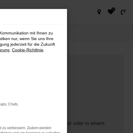
0
 Kommunikation mit Ihnen zu
stiken nur, wenn Sie uns Ihre
ung jederzeit für die Zukunft
ärung
,
Cookie-Richtlinie
.
Maps, Chats,
 Seite in einem anderen Browser oder in einem
nd zu verbessern. Zudem werden