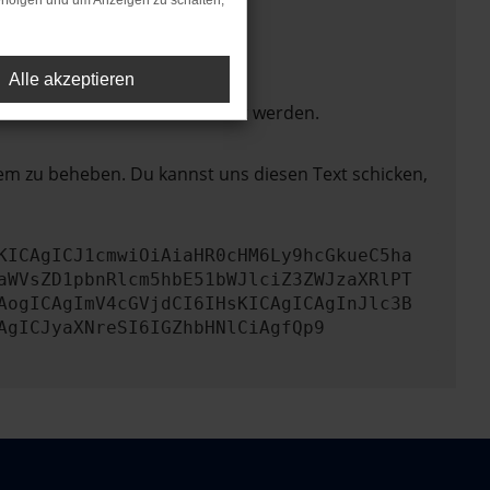
rfolgen und um Anzeigen zu schalten,
Alle akzeptieren
ktionen nicht mehr unterstützt werden.
lem zu beheben. Du kannst uns diesen Text schicken,
KICAgICJ1cmwiOiAiaHR0cHM6Ly9hcGkueC5ha
aWVsZD1pbnRlcm5hbE51bWJlciZ3ZWJzaXRlPT
AogICAgImV4cGVjdCI6IHsKICAgICAgInJlc3B
AgICJyaXNreSI6IGZhbHNlCiAgfQp9