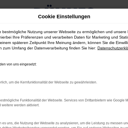
Cookie Einstellungen
ie bestmögliche Nutzung unserer Webseite zu ermöglichen und unsere
hierbei Ihre Präferenzen und verarbeiten Daten für Marketing und Stati
einem späteren Zeitpunkt Ihre Meinung ändern, können Sie die Einwillig
en zum Umfang der Datenverarbeitung finden Sie hier:
Datenschutzerkl
RROR
en von uns eingesetzt:
rlich, um die Kernfunktionalität der Webseite zu gewährleisten.
rbindung.
estmögliche Funktionalität der Webseite. Services von Drittanbietern wie Google 
hmaschine?
eitere werden aktiviert.
das Laden bestimmter Seiten verhindern. Funktioniert die
 es uns, die Nutzung der Webseite zu analysieren, um die Leistung zu messen u