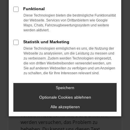
verhindern. Funktioniert die Seite in einem
Funktional
anderen Browser oder in einem privaten
Diese Technologien bieten die bestmögliche Funktionalität
Fenster?
der Webseite. Services von Drittanbietern wie Google
Maps, Chats, Fahrzeugbewertungssystem und weitere
Starte dein Gerät neu.
werden aktiviert.
Das kann manchmal helfen,
vorübergehende Probleme zu beheben.
Statistik und Marketing
Diese Technologien ermöglichen es uns, die Nutzung der
Stelle sicher, dass dein Browser und dein
Webseite zu analysieren, um die Leistung zu messen und
Betriebssystem auf dem neuesten Stand
zu verbessern. Zudem werden Technologien eingesetzt,
sind.
die von dritten Werbetreibenden verwendet werden, um
Sie auf anderen Webseiten zu verfolgen und um Anzeigen
Veraltete Software birgt nicht nur ein
zu schalten, die für Ihre Interessen relevant sind.
Sicherheitsrisiko, sondern kann auch dazu
führen, dass bestimmte Funktionen nicht
Speichern
mehr unterstützt werden.
Optionale Cookies ablehnen
Wende dich an den Webseitenbetreiber.
Alle akzeptieren
Wenn du alle oben genannten Schritte
versucht hast, kontaktiere uns bitte. Wir
werden versuchen, das Problem zu
beheben. Du kannst uns diesen Text