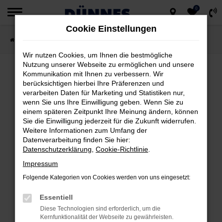
0
Zum
Cookie Einstellungen
Hauptinhalt
Startseite
Fahrzeugsuche
springen
Wir nutzen Cookies, um Ihnen die bestmögliche
Nutzung unserer Webseite zu ermöglichen und unsere
Kommunikation mit Ihnen zu verbessern. Wir
berücksichtigen hierbei Ihre Präferenzen und
FEHLER: NETWORK ERROR
verarbeiten Daten für Marketing und Statistiken nur,
wenn Sie uns Ihre Einwilligung geben. Wenn Sie zu
Beim Laden ist ein Fehler aufgetreten.
einem späteren Zeitpunkt Ihre Meinung ändern, können
Hier sind ein paar Tipps, die dir helfen können:
Sie die Einwilligung jederzeit für die Zukunft widerrufen.
Weitere Informationen zum Umfang der
Datenverarbeitung finden Sie hier:
Überprüfe deine Firewall und deine
Datenschutzerklärung
,
Cookie-Richtlinie
.
Internetverbindung.
Impressum
Laden andere Webseiten, zum Beispiel
deine Suchmaschine?
Folgende Kategorien von Cookies werden von uns eingesetzt:
Prüfe deine Browsererweiterungen.
Essentiell
Manche Erweiterungen, wie Werbeblocker,
Diese Technologien sind erforderlich, um die
können das Laden bestimmter Seiten
Kernfunktionalität der Webseite zu gewährleisten.