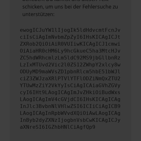
schicken, um uns bei der Fehlersuche zu
unterstützen:
ewogICJuYW1lIjogIk5ldHdvcmtFcnJv
ciIsCiAgImNvbmZpZyI6IHsKICAgICJt
ZXRob2QiOiAiR0VUIiwKICAgICJ1cmwi
OiAiaHR0cHM6Ly9hcGkueC5ha3MtcHJv
ZC5hdWRhcmlzLm5ldC92MS9jbGllbnRz
LzIxMTUvd2Vic2l0ZS12ZWhpY2xlcy8w
ODUyMD9maWVsZD1pbnRlcm5hbE51bWJl
ciZ3ZWJzaXRlPTVlYTFlODZiNmQxZTU2
YTUwMzZiY2VkYyIsCiAgICAiaGVhZGVy
cyI6IHt9LAogICAgImJvZHkiOiBudWxs
LAogICAgImV4cGVjdCI6IHsKICAgICAg
InJlc3BvbnNlVHlwZSI6ICIiCiAgICB9
LAogICAgInRpbWVvdXQiOiAwLAogICAg
InByb2dyZXNzIjogbnVsbCwKICAgICJy
aXNreSI6IGZhbHNlCiAgfQp9