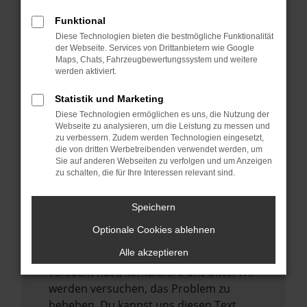
verhindern. Funktioniert die Seite in einem
Funktional
anderen Browser oder in einem privaten
Diese Technologien bieten die bestmögliche Funktionalität
Fenster?
der Webseite. Services von Drittanbietern wie Google
Maps, Chats, Fahrzeugbewertungssystem und weitere
Starte dein Gerät neu.
werden aktiviert.
Das kann manchmal helfen,
vorübergehende Probleme zu beheben.
Statistik und Marketing
Diese Technologien ermöglichen es uns, die Nutzung der
Stelle sicher, dass dein Browser und dein
Webseite zu analysieren, um die Leistung zu messen und
Betriebssystem auf dem neuesten Stand
zu verbessern. Zudem werden Technologien eingesetzt,
sind.
die von dritten Werbetreibenden verwendet werden, um
Sie auf anderen Webseiten zu verfolgen und um Anzeigen
Veraltete Software birgt nicht nur ein
zu schalten, die für Ihre Interessen relevant sind.
Sicherheitsrisiko, sondern kann auch dazu
führen, dass bestimmte Funktionen nicht
Speichern
mehr unterstützt werden.
Optionale Cookies ablehnen
Wende dich an den Webseitenbetreiber.
Alle akzeptieren
Wenn du alle oben genannten Schritte
versucht hast, kontaktiere uns bitte. Wir
werden versuchen, das Problem zu
beheben. Du kannst uns diesen Text