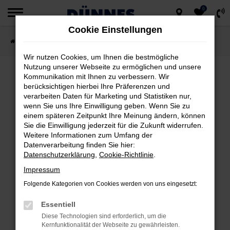
0
Zum
Cookie Einstellungen
Hauptinhalt
Startseite
Fahrzeugsuche
springen
Wir nutzen Cookies, um Ihnen die bestmögliche
Nutzung unserer Webseite zu ermöglichen und unsere
Kommunikation mit Ihnen zu verbessern. Wir
berücksichtigen hierbei Ihre Präferenzen und
FEHLER: NETWORK ERROR
verarbeiten Daten für Marketing und Statistiken nur,
wenn Sie uns Ihre Einwilligung geben. Wenn Sie zu
Beim Laden ist ein Fehler aufgetreten.
einem späteren Zeitpunkt Ihre Meinung ändern, können
Hier sind ein paar Tipps, die dir helfen können:
Sie die Einwilligung jederzeit für die Zukunft widerrufen.
Weitere Informationen zum Umfang der
Datenverarbeitung finden Sie hier:
Überprüfe deine Firewall und deine
Datenschutzerklärung
,
Cookie-Richtlinie
.
Internetverbindung.
Impressum
Laden andere Webseiten, zum Beispiel
deine Suchmaschine?
Folgende Kategorien von Cookies werden von uns eingesetzt:
Prüfe deine Browsererweiterungen.
Essentiell
Manche Erweiterungen, wie Werbeblocker,
Diese Technologien sind erforderlich, um die
können das Laden bestimmter Seiten
Kernfunktionalität der Webseite zu gewährleisten.