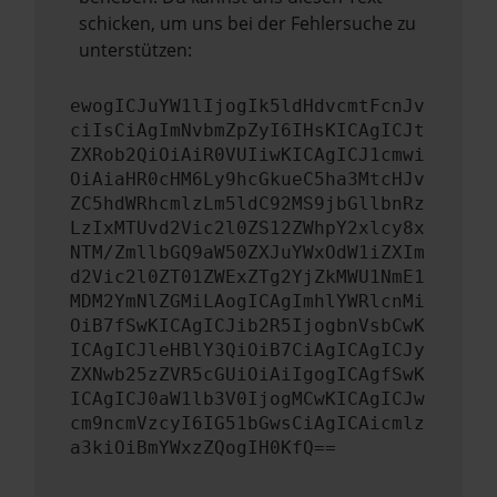
schicken, um uns bei der Fehlersuche zu
unterstützen:
ewogICJuYW1lIjogIk5ldHdvcmtFcnJv
ciIsCiAgImNvbmZpZyI6IHsKICAgICJt
ZXRob2QiOiAiR0VUIiwKICAgICJ1cmwi
OiAiaHR0cHM6Ly9hcGkueC5ha3MtcHJv
ZC5hdWRhcmlzLm5ldC92MS9jbGllbnRz
LzIxMTUvd2Vic2l0ZS12ZWhpY2xlcy8x
NTM/ZmllbGQ9aW50ZXJuYWxOdW1iZXIm
d2Vic2l0ZT01ZWExZTg2YjZkMWU1NmE1
MDM2YmNlZGMiLAogICAgImhlYWRlcnMi
OiB7fSwKICAgICJib2R5IjogbnVsbCwK
ICAgICJleHBlY3QiOiB7CiAgICAgICJy
ZXNwb25zZVR5cGUiOiAiIgogICAgfSwK
ICAgICJ0aW1lb3V0IjogMCwKICAgICJw
cm9ncmVzcyI6IG51bGwsCiAgICAicmlz
a3kiOiBmYWxzZQogIH0KfQ==