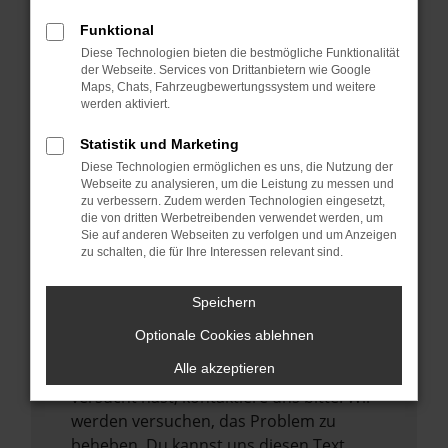
verhindern. Funktioniert die Seite in einem
Funktional
anderen Browser oder in einem privaten
Diese Technologien bieten die bestmögliche Funktionalität
Fenster?
der Webseite. Services von Drittanbietern wie Google
Maps, Chats, Fahrzeugbewertungssystem und weitere
Starte dein Gerät neu.
werden aktiviert.
Das kann manchmal helfen,
vorübergehende Probleme zu beheben.
Statistik und Marketing
Diese Technologien ermöglichen es uns, die Nutzung der
Stelle sicher, dass dein Browser und dein
Webseite zu analysieren, um die Leistung zu messen und
Betriebssystem auf dem neuesten Stand
zu verbessern. Zudem werden Technologien eingesetzt,
sind.
die von dritten Werbetreibenden verwendet werden, um
Sie auf anderen Webseiten zu verfolgen und um Anzeigen
Veraltete Software birgt nicht nur ein
zu schalten, die für Ihre Interessen relevant sind.
Sicherheitsrisiko, sondern kann auch dazu
führen, dass bestimmte Funktionen nicht
Speichern
mehr unterstützt werden.
Optionale Cookies ablehnen
Wende dich an den Webseitenbetreiber.
Alle akzeptieren
Wenn du alle oben genannten Schritte
versucht hast, kontaktiere uns bitte. Wir
werden versuchen, das Problem zu
beheben. Du kannst uns diesen Text