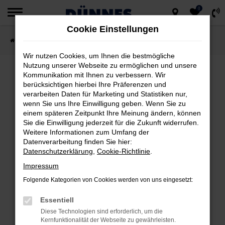
0
Zum
Cookie Einstellungen
Hauptinhalt
Startseite
Fahrzeugsuche
springen
Wir nutzen Cookies, um Ihnen die bestmögliche
Nutzung unserer Webseite zu ermöglichen und unsere
Kommunikation mit Ihnen zu verbessern. Wir
berücksichtigen hierbei Ihre Präferenzen und
FEHLER: NETWORK ERROR
verarbeiten Daten für Marketing und Statistiken nur,
wenn Sie uns Ihre Einwilligung geben. Wenn Sie zu
Beim Laden ist ein Fehler aufgetreten.
einem späteren Zeitpunkt Ihre Meinung ändern, können
Hier sind ein paar Tipps, die dir helfen können:
Sie die Einwilligung jederzeit für die Zukunft widerrufen.
Weitere Informationen zum Umfang der
Datenverarbeitung finden Sie hier:
Überprüfe deine Firewall und deine
Datenschutzerklärung
,
Cookie-Richtlinie
.
Internetverbindung.
Impressum
Laden andere Webseiten, zum Beispiel
deine Suchmaschine?
Folgende Kategorien von Cookies werden von uns eingesetzt:
Prüfe deine Browsererweiterungen.
Essentiell
Manche Erweiterungen, wie Werbeblocker,
Diese Technologien sind erforderlich, um die
können das Laden bestimmter Seiten
Kernfunktionalität der Webseite zu gewährleisten.