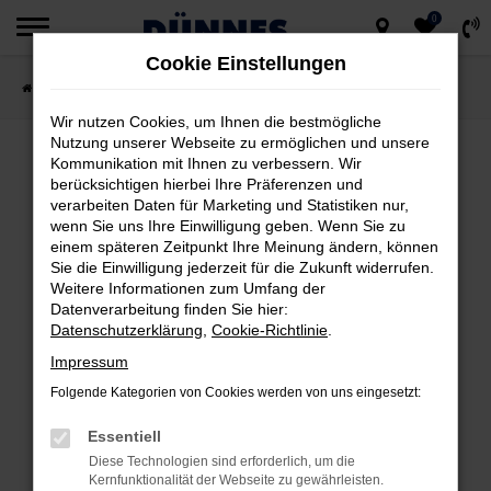
0
Zum
Cookie Einstellungen
Hauptinhalt
Startseite
Fahrzeugsuche
springen
Wir nutzen Cookies, um Ihnen die bestmögliche
Nutzung unserer Webseite zu ermöglichen und unsere
Kommunikation mit Ihnen zu verbessern. Wir
berücksichtigen hierbei Ihre Präferenzen und
FEHLER: NETWORK ERROR
verarbeiten Daten für Marketing und Statistiken nur,
wenn Sie uns Ihre Einwilligung geben. Wenn Sie zu
Beim Laden ist ein Fehler aufgetreten.
einem späteren Zeitpunkt Ihre Meinung ändern, können
Hier sind ein paar Tipps, die dir helfen können:
Sie die Einwilligung jederzeit für die Zukunft widerrufen.
Weitere Informationen zum Umfang der
Datenverarbeitung finden Sie hier:
Überprüfe deine Firewall und deine
Datenschutzerklärung
,
Cookie-Richtlinie
.
Internetverbindung.
Impressum
Laden andere Webseiten, zum Beispiel
deine Suchmaschine?
Folgende Kategorien von Cookies werden von uns eingesetzt:
Prüfe deine Browsererweiterungen.
Essentiell
Manche Erweiterungen, wie Werbeblocker,
Diese Technologien sind erforderlich, um die
können das Laden bestimmter Seiten
Kernfunktionalität der Webseite zu gewährleisten.