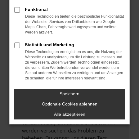
verhindern. Funktioniert die Seite in einem
Funktional
anderen Browser oder in einem privaten
Diese Technologien bieten die bestmögliche Funktionalität
Fenster?
der Webseite. Services von Drittanbietern wie Google
Maps, Chats, Fahrzeugbewertungssystem und weitere
Starte dein Gerät neu.
werden aktiviert.
Das kann manchmal helfen,
vorübergehende Probleme zu beheben.
Statistik und Marketing
Diese Technologien ermöglichen es uns, die Nutzung der
Stelle sicher, dass dein Browser und dein
Webseite zu analysieren, um die Leistung zu messen und
Betriebssystem auf dem neuesten Stand
zu verbessern. Zudem werden Technologien eingesetzt,
sind.
die von dritten Werbetreibenden verwendet werden, um
Sie auf anderen Webseiten zu verfolgen und um Anzeigen
Veraltete Software birgt nicht nur ein
zu schalten, die für Ihre Interessen relevant sind.
Sicherheitsrisiko, sondern kann auch dazu
führen, dass bestimmte Funktionen nicht
Speichern
mehr unterstützt werden.
Optionale Cookies ablehnen
Wende dich an den Webseitenbetreiber.
Alle akzeptieren
Wenn du alle oben genannten Schritte
versucht hast, kontaktiere uns bitte. Wir
werden versuchen, das Problem zu
beheben. Du kannst uns diesen Text