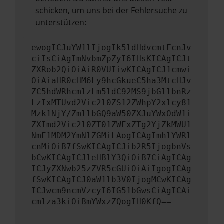
schicken, um uns bei der Fehlersuche zu
unterstützen:
ewogICJuYW1lIjogIk5ldHdvcmtFcnJv
ciIsCiAgImNvbmZpZyI6IHsKICAgICJt
ZXRob2QiOiAiR0VUIiwKICAgICJ1cmwi
OiAiaHR0cHM6Ly9hcGkueC5ha3MtcHJv
ZC5hdWRhcmlzLm5ldC92MS9jbGllbnRz
LzIxMTUvd2Vic2l0ZS12ZWhpY2xlcy81
Mzk1NjY/ZmllbGQ9aW50ZXJuYWxOdW1i
ZXImd2Vic2l0ZT01ZWExZTg2YjZkMWU1
NmE1MDM2YmNlZGMiLAogICAgImhlYWRl
cnMiOiB7fSwKICAgICJib2R5IjogbnVs
bCwKICAgICJleHBlY3QiOiB7CiAgICAg
ICJyZXNwb25zZVR5cGUiOiAiIgogICAg
fSwKICAgICJ0aW1lb3V0IjogMCwKICAg
ICJwcm9ncmVzcyI6IG51bGwsCiAgICAi
cmlza3kiOiBmYWxzZQogIH0KfQ==