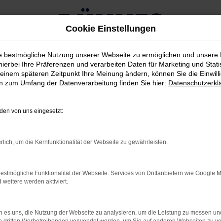
Cookie Einstellungen
ie bestmögliche Nutzung unserer Webseite zu ermöglichen und unsere
hierbei Ihre Präferenzen und verarbeiten Daten für Marketing und Stati
einem späteren Zeitpunkt Ihre Meinung ändern, können Sie die Einwillig
en zum Umfang der Datenverarbeitung finden Sie hier:
Datenschutzerkl
RROR
en von uns eingesetzt:
rlich, um die Kernfunktionalität der Webseite zu gewährleisten.
rbindung.
estmögliche Funktionalität der Webseite. Services von Drittanbietern wie Google 
hmaschine?
eitere werden aktiviert.
das Laden bestimmter Seiten verhindern. Funktioniert die
 es uns, die Nutzung der Webseite zu analysieren, um die Leistung zu messen u