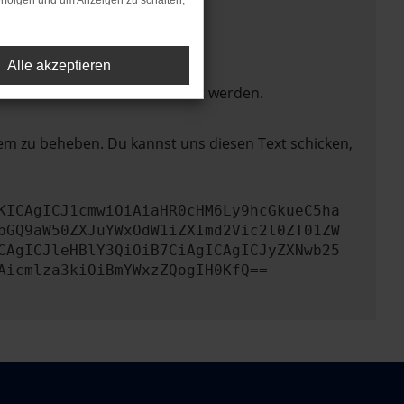
rfolgen und um Anzeigen zu schalten,
Alle akzeptieren
ktionen nicht mehr unterstützt werden.
lem zu beheben. Du kannst uns diesen Text schicken,
KICAgICJ1cmwiOiAiaHR0cHM6Ly9hcGkueC5ha
bGQ9aW50ZXJuYWxOdW1iZXImd2Vic2l0ZT01ZW
CAgICJleHBlY3QiOiB7CiAgICAgICJyZXNwb25
Aicmlza3kiOiBmYWxzZQogIH0KfQ==