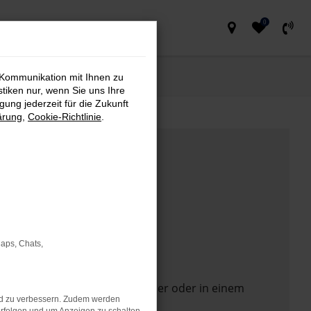
0
 Kommunikation mit Ihnen zu
stiken nur, wenn Sie uns Ihre
ung jederzeit für die Zukunft
ärung
,
Cookie-Richtlinie
.
Maps, Chats,
 Seite in einem anderen Browser oder in einem
nd zu verbessern. Zudem werden