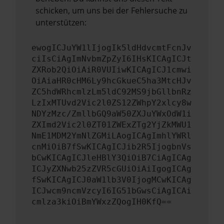
schicken, um uns bei der Fehlersuche zu
unterstützen:
ewogICJuYW1lIjogIk5ldHdvcmtFcnJv
ciIsCiAgImNvbmZpZyI6IHsKICAgICJt
ZXRob2QiOiAiR0VUIiwKICAgICJ1cmwi
OiAiaHR0cHM6Ly9hcGkueC5ha3MtcHJv
ZC5hdWRhcmlzLm5ldC92MS9jbGllbnRz
LzIxMTUvd2Vic2l0ZS12ZWhpY2xlcy8w
NDYzMzc/ZmllbGQ9aW50ZXJuYWxOdW1i
ZXImd2Vic2l0ZT01ZWExZTg2YjZkMWU1
NmE1MDM2YmNlZGMiLAogICAgImhlYWRl
cnMiOiB7fSwKICAgICJib2R5IjogbnVs
bCwKICAgICJleHBlY3QiOiB7CiAgICAg
ICJyZXNwb25zZVR5cGUiOiAiIgogICAg
fSwKICAgICJ0aW1lb3V0IjogMCwKICAg
ICJwcm9ncmVzcyI6IG51bGwsCiAgICAi
cmlza3kiOiBmYWxzZQogIH0KfQ==