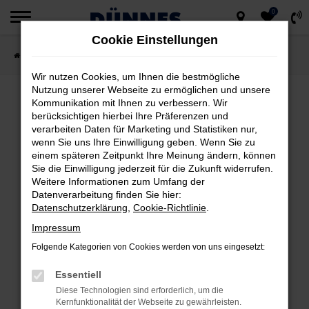
0
Zum
Cookie Einstellungen
Hauptinhalt
Startseite
Fahrzeugsuche
springen
Wir nutzen Cookies, um Ihnen die bestmögliche
Nutzung unserer Webseite zu ermöglichen und unsere
Kommunikation mit Ihnen zu verbessern. Wir
berücksichtigen hierbei Ihre Präferenzen und
FEHLER: NETWORK ERROR
verarbeiten Daten für Marketing und Statistiken nur,
wenn Sie uns Ihre Einwilligung geben. Wenn Sie zu
Beim Laden ist ein Fehler aufgetreten.
einem späteren Zeitpunkt Ihre Meinung ändern, können
Hier sind ein paar Tipps, die dir helfen können:
Sie die Einwilligung jederzeit für die Zukunft widerrufen.
Weitere Informationen zum Umfang der
Datenverarbeitung finden Sie hier:
Überprüfe deine Firewall und deine
Datenschutzerklärung
,
Cookie-Richtlinie
.
Internetverbindung.
Impressum
Laden andere Webseiten, zum Beispiel
deine Suchmaschine?
Folgende Kategorien von Cookies werden von uns eingesetzt:
Prüfe deine Browsererweiterungen.
Essentiell
Manche Erweiterungen, wie Werbeblocker,
Diese Technologien sind erforderlich, um die
können das Laden bestimmter Seiten
Kernfunktionalität der Webseite zu gewährleisten.