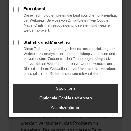
verhindern. Funktioniert die Seite in einem
Funktional
anderen Browser oder in einem privaten
Diese Technologien bieten die bestmögliche Funktionalität
Fenster?
der Webseite. Services von Drittanbietern wie Google
Maps, Chats, Fahrzeugbewertungssystem und weitere
Starte dein Gerät neu.
werden aktiviert.
Das kann manchmal helfen,
vorübergehende Probleme zu beheben.
Statistik und Marketing
Diese Technologien ermöglichen es uns, die Nutzung der
Stelle sicher, dass dein Browser und dein
Webseite zu analysieren, um die Leistung zu messen und
Betriebssystem auf dem neuesten Stand
zu verbessern. Zudem werden Technologien eingesetzt,
sind.
die von dritten Werbetreibenden verwendet werden, um
Sie auf anderen Webseiten zu verfolgen und um Anzeigen
Veraltete Software birgt nicht nur ein
zu schalten, die für Ihre Interessen relevant sind.
Sicherheitsrisiko, sondern kann auch dazu
führen, dass bestimmte Funktionen nicht
Speichern
mehr unterstützt werden.
Optionale Cookies ablehnen
Wende dich an den Webseitenbetreiber.
Alle akzeptieren
Wenn du alle oben genannten Schritte
versucht hast, kontaktiere uns bitte. Wir
werden versuchen, das Problem zu
beheben. Du kannst uns diesen Text