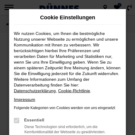
0
Zum
Cookie Einstellungen
Hauptinhalt
Startseite
Fahrzeugsuche
springen
Wir nutzen Cookies, um Ihnen die bestmögliche
Nutzung unserer Webseite zu ermöglichen und unsere
Kommunikation mit Ihnen zu verbessern. Wir
berücksichtigen hierbei Ihre Präferenzen und
FEHLER: NETWORK ERROR
verarbeiten Daten für Marketing und Statistiken nur,
wenn Sie uns Ihre Einwilligung geben. Wenn Sie zu
Beim Laden ist ein Fehler aufgetreten.
einem späteren Zeitpunkt Ihre Meinung ändern, können
Hier sind ein paar Tipps, die dir helfen können:
Sie die Einwilligung jederzeit für die Zukunft widerrufen.
Weitere Informationen zum Umfang der
Datenverarbeitung finden Sie hier:
Überprüfe deine Firewall und deine
Datenschutzerklärung
,
Cookie-Richtlinie
.
Internetverbindung.
Impressum
Laden andere Webseiten, zum Beispiel
deine Suchmaschine?
Folgende Kategorien von Cookies werden von uns eingesetzt:
Prüfe deine Browsererweiterungen.
Essentiell
Manche Erweiterungen, wie Werbeblocker,
Diese Technologien sind erforderlich, um die
können das Laden bestimmter Seiten
Kernfunktionalität der Webseite zu gewährleisten.