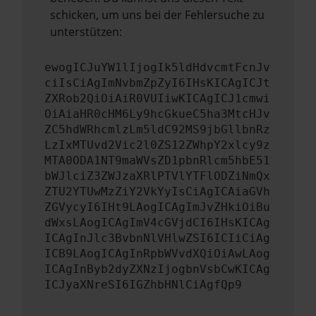
schicken, um uns bei der Fehlersuche zu
unterstützen:
ewogICJuYW1lIjogIk5ldHdvcmtFcnJv
ciIsCiAgImNvbmZpZyI6IHsKICAgICJt
ZXRob2QiOiAiR0VUIiwKICAgICJ1cmwi
OiAiaHR0cHM6Ly9hcGkueC5ha3MtcHJv
ZC5hdWRhcmlzLm5ldC92MS9jbGllbnRz
LzIxMTUvd2Vic2l0ZS12ZWhpY2xlcy9z
MTA0ODA1NT9maWVsZD1pbnRlcm5hbE51
bWJlciZ3ZWJzaXRlPTVlYTFlODZiNmQx
ZTU2YTUwMzZiY2VkYyIsCiAgICAiaGVh
ZGVycyI6IHt9LAogICAgImJvZHkiOiBu
dWxsLAogICAgImV4cGVjdCI6IHsKICAg
ICAgInJlc3BvbnNlVHlwZSI6ICIiCiAg
ICB9LAogICAgInRpbWVvdXQiOiAwLAog
ICAgInByb2dyZXNzIjogbnVsbCwKICAg
ICJyaXNreSI6IGZhbHNlCiAgfQp9