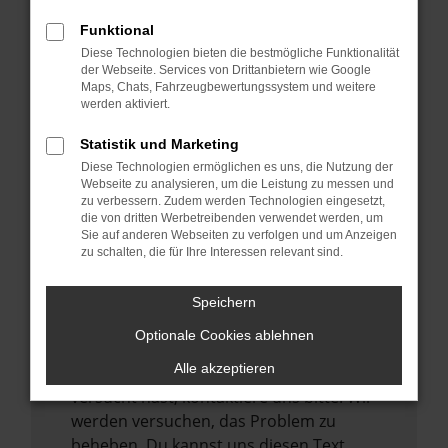
verhindern. Funktioniert die Seite in einem
Funktional
anderen Browser oder in einem privaten
Diese Technologien bieten die bestmögliche Funktionalität
Fenster?
der Webseite. Services von Drittanbietern wie Google
Maps, Chats, Fahrzeugbewertungssystem und weitere
Starte dein Gerät neu.
werden aktiviert.
Das kann manchmal helfen,
vorübergehende Probleme zu beheben.
Statistik und Marketing
Diese Technologien ermöglichen es uns, die Nutzung der
Stelle sicher, dass dein Browser und dein
Webseite zu analysieren, um die Leistung zu messen und
Betriebssystem auf dem neuesten Stand
zu verbessern. Zudem werden Technologien eingesetzt,
sind.
die von dritten Werbetreibenden verwendet werden, um
Sie auf anderen Webseiten zu verfolgen und um Anzeigen
Veraltete Software birgt nicht nur ein
zu schalten, die für Ihre Interessen relevant sind.
Sicherheitsrisiko, sondern kann auch dazu
führen, dass bestimmte Funktionen nicht
Speichern
mehr unterstützt werden.
Optionale Cookies ablehnen
Wende dich an den Webseitenbetreiber.
Alle akzeptieren
Wenn du alle oben genannten Schritte
versucht hast, kontaktiere uns bitte. Wir
werden versuchen, das Problem zu
beheben. Du kannst uns diesen Text