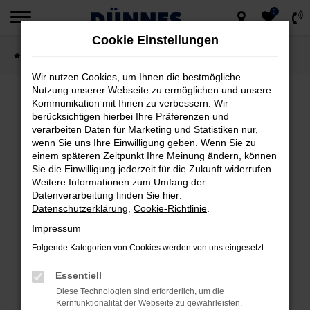
0
Zum
Cookie Einstellungen
Hauptinhalt
Startseite
Fahrzeugsuche
springen
Wir nutzen Cookies, um Ihnen die bestmögliche
Nutzung unserer Webseite zu ermöglichen und unsere
Kommunikation mit Ihnen zu verbessern. Wir
berücksichtigen hierbei Ihre Präferenzen und
FEHLER: NETWORK ERROR
verarbeiten Daten für Marketing und Statistiken nur,
wenn Sie uns Ihre Einwilligung geben. Wenn Sie zu
Beim Laden ist ein Fehler aufgetreten.
einem späteren Zeitpunkt Ihre Meinung ändern, können
Hier sind ein paar Tipps, die dir helfen können:
Sie die Einwilligung jederzeit für die Zukunft widerrufen.
Weitere Informationen zum Umfang der
Datenverarbeitung finden Sie hier:
Überprüfe deine Firewall und deine
Datenschutzerklärung
,
Cookie-Richtlinie
.
Internetverbindung.
Impressum
Laden andere Webseiten, zum Beispiel
deine Suchmaschine?
Folgende Kategorien von Cookies werden von uns eingesetzt:
Prüfe deine Browsererweiterungen.
Essentiell
Manche Erweiterungen, wie Werbeblocker,
Diese Technologien sind erforderlich, um die
können das Laden bestimmter Seiten
Kernfunktionalität der Webseite zu gewährleisten.