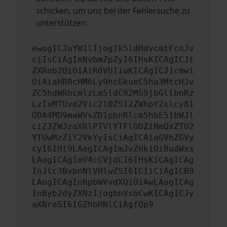
schicken, um uns bei der Fehlersuche zu
unterstützen:
ewogICJuYW1lIjogIk5ldHdvcmtFcnJv
ciIsCiAgImNvbmZpZyI6IHsKICAgICJt
ZXRob2QiOiAiR0VUIiwKICAgICJ1cmwi
OiAiaHR0cHM6Ly9hcGkueC5ha3MtcHJv
ZC5hdWRhcmlzLm5ldC92MS9jbGllbnRz
LzIxMTUvd2Vic2l0ZS12ZWhpY2xlcy81
ODA4MD9maWVsZD1pbnRlcm5hbE51bWJl
ciZ3ZWJzaXRlPTVlYTFlODZiNmQxZTU2
YTUwMzZiY2VkYyIsCiAgICAiaGVhZGVy
cyI6IHt9LAogICAgImJvZHkiOiBudWxs
LAogICAgImV4cGVjdCI6IHsKICAgICAg
InJlc3BvbnNlVHlwZSI6ICIiCiAgICB9
LAogICAgInRpbWVvdXQiOiAwLAogICAg
InByb2dyZXNzIjogbnVsbCwKICAgICJy
aXNreSI6IGZhbHNlCiAgfQp9