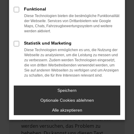
verhindern. Funktioniert die Seite in einem
Funktional
anderen Browser oder in einem privaten
Diese Technologien bieten die bestmögliche Funktionalität
Fenster?
der Webseite. Services von Drittanbietern wie Google
Maps, Chats, Fahrzeugbewertungssystem und weitere
Starte dein Gerät neu.
werden aktiviert.
Das kann manchmal helfen,
vorübergehende Probleme zu beheben.
Statistik und Marketing
Diese Technologien ermöglichen es uns, die Nutzung der
Stelle sicher, dass dein Browser und dein
Webseite zu analysieren, um die Leistung zu messen und
Betriebssystem auf dem neuesten Stand
zu verbessern. Zudem werden Technologien eingesetzt,
sind.
die von dritten Werbetreibenden verwendet werden, um
Sie auf anderen Webseiten zu verfolgen und um Anzeigen
Veraltete Software birgt nicht nur ein
zu schalten, die für Ihre Interessen relevant sind.
Sicherheitsrisiko, sondern kann auch dazu
führen, dass bestimmte Funktionen nicht
Speichern
mehr unterstützt werden.
Optionale Cookies ablehnen
Wende dich an den Webseitenbetreiber.
Alle akzeptieren
Wenn du alle oben genannten Schritte
versucht hast, kontaktiere uns bitte. Wir
werden versuchen, das Problem zu
beheben. Du kannst uns diesen Text