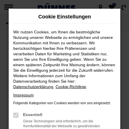
0
Zum
Cookie Einstellungen
Hauptinhalt
Startseite
Fahrzeugsuche
springen
Wir nutzen Cookies, um Ihnen die bestmögliche
Nutzung unserer Webseite zu ermöglichen und unsere
Kommunikation mit Ihnen zu verbessern. Wir
berücksichtigen hierbei Ihre Präferenzen und
FEHLER: NETWORK ERROR
verarbeiten Daten für Marketing und Statistiken nur,
wenn Sie uns Ihre Einwilligung geben. Wenn Sie zu
Beim Laden ist ein Fehler aufgetreten.
einem späteren Zeitpunkt Ihre Meinung ändern, können
Hier sind ein paar Tipps, die dir helfen können:
Sie die Einwilligung jederzeit für die Zukunft widerrufen.
Weitere Informationen zum Umfang der
Datenverarbeitung finden Sie hier:
Überprüfe deine Firewall und deine
Datenschutzerklärung
,
Cookie-Richtlinie
.
Internetverbindung.
Impressum
Laden andere Webseiten, zum Beispiel
deine Suchmaschine?
Folgende Kategorien von Cookies werden von uns eingesetzt:
Prüfe deine Browsererweiterungen.
Essentiell
Manche Erweiterungen, wie Werbeblocker,
Diese Technologien sind erforderlich, um die
können das Laden bestimmter Seiten
Kernfunktionalität der Webseite zu gewährleisten.