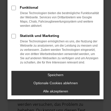
verhindern. Funktioniert die Seite in einem
Funktional
anderen Browser oder in einem privaten
Diese Technologien bieten die bestmögliche Funktionalität
Fenster?
der Webseite. Services von Drittanbietern wie Google
Maps, Chats, Fahrzeugbewertungssystem und weitere
Starte dein Gerät neu.
werden aktiviert.
Das kann manchmal helfen,
vorübergehende Probleme zu beheben.
Statistik und Marketing
Diese Technologien ermöglichen es uns, die Nutzung der
Stelle sicher, dass dein Browser und dein
Webseite zu analysieren, um die Leistung zu messen und
Betriebssystem auf dem neuesten Stand
zu verbessern. Zudem werden Technologien eingesetzt,
sind.
die von dritten Werbetreibenden verwendet werden, um
Sie auf anderen Webseiten zu verfolgen und um Anzeigen
Veraltete Software birgt nicht nur ein
zu schalten, die für Ihre Interessen relevant sind.
Sicherheitsrisiko, sondern kann auch dazu
führen, dass bestimmte Funktionen nicht
Speichern
mehr unterstützt werden.
Optionale Cookies ablehnen
Wende dich an den Webseitenbetreiber.
Alle akzeptieren
Wenn du alle oben genannten Schritte
versucht hast, kontaktiere uns bitte. Wir
werden versuchen, das Problem zu
beheben. Du kannst uns diesen Text