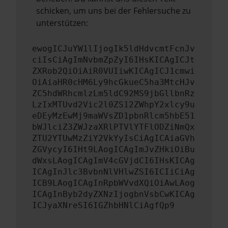
schicken, um uns bei der Fehlersuche zu
unterstützen:
ewogICJuYW1lIjogIk5ldHdvcmtFcnJv
ciIsCiAgImNvbmZpZyI6IHsKICAgICJt
ZXRob2QiOiAiR0VUIiwKICAgICJ1cmwi
OiAiaHR0cHM6Ly9hcGkueC5ha3MtcHJv
ZC5hdWRhcmlzLm5ldC92MS9jbGllbnRz
LzIxMTUvd2Vic2l0ZS12ZWhpY2xlcy9u
eDEyMzEwMj9maWVsZD1pbnRlcm5hbE51
bWJlciZ3ZWJzaXRlPTVlYTFlODZiNmQx
ZTU2YTUwMzZiY2VkYyIsCiAgICAiaGVh
ZGVycyI6IHt9LAogICAgImJvZHkiOiBu
dWxsLAogICAgImV4cGVjdCI6IHsKICAg
ICAgInJlc3BvbnNlVHlwZSI6ICIiCiAg
ICB9LAogICAgInRpbWVvdXQiOiAwLAog
ICAgInByb2dyZXNzIjogbnVsbCwKICAg
ICJyaXNreSI6IGZhbHNlCiAgfQp9