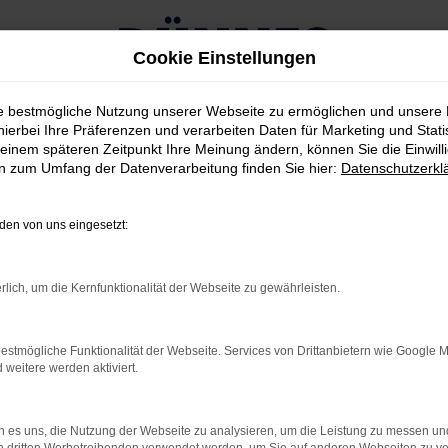
Cookie Einstellungen
ie bestmögliche Nutzung unserer Webseite zu ermöglichen und unsere
hierbei Ihre Präferenzen und verarbeiten Daten für Marketing und Stati
einem späteren Zeitpunkt Ihre Meinung ändern, können Sie die Einwillig
en zum Umfang der Datenverarbeitung finden Sie hier:
Datenschutzerkl
RROR
en von uns eingesetzt:
rlich, um die Kernfunktionalität der Webseite zu gewährleisten.
rbindung.
estmögliche Funktionalität der Webseite. Services von Drittanbietern wie Google 
hmaschine?
eitere werden aktiviert.
das Laden bestimmter Seiten verhindern. Funktioniert die
 es uns, die Nutzung der Webseite zu analysieren, um die Leistung zu messen u