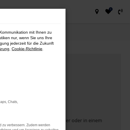
0
 Kommunikation mit Ihnen zu
stiken nur, wenn Sie uns Ihre
ung jederzeit für die Zukunft
ärung
,
Cookie-Richtlinie
.
Maps, Chats,
 Seite in einem anderen Browser oder in einem
nd zu verbessern. Zudem werden