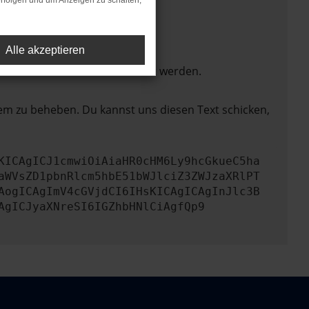
rfolgen und um Anzeigen zu schalten,
Alle akzeptieren
ktionen nicht mehr unterstützt werden.
lem zu beheben. Du kannst uns diesen Text schicken,
KICAgICJ1cmwiOiAiaHR0cHM6Ly9hcGkueC5ha
aWVsZD1pbnRlcm5hbE51bWJlciZ3ZWJzaXRlPT
AogICAgImV4cGVjdCI6IHsKICAgICAgInJlc3B
AgICJyaXNreSI6IGZhbHNlCiAgfQp9