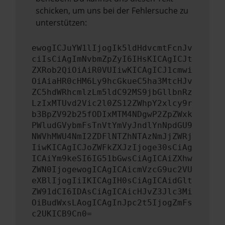
schicken, um uns bei der Fehlersuche zu
unterstützen:
ewogICJuYW1lIjogIk5ldHdvcmtFcnJv
ciIsCiAgImNvbmZpZyI6IHsKICAgICJt
ZXRob2QiOiAiR0VUIiwKICAgICJ1cmwi
OiAiaHR0cHM6Ly9hcGkueC5ha3MtcHJv
ZC5hdWRhcmlzLm5ldC92MS9jbGllbnRz
LzIxMTUvd2Vic2l0ZS12ZWhpY2xlcy9r
b3BpZV92b25fODIxMTM4NDgwP2ZpZWxk
PWludGVybmFsTnVtYmVyJndlYnNpdGU9
NWVhMWU4NmI2ZDFlNTZhNTAzNmJjZWRj
IiwKICAgICJoZWFkZXJzIjoge30sCiAg
ICAiYm9keSI6IG51bGwsCiAgICAiZXhw
ZWN0IjogewogICAgICAicmVzcG9uc2VU
eXBlIjogIiIKICAgIH0sCiAgICAidGlt
ZW91dCI6IDAsCiAgICAicHJvZ3Jlc3Mi
OiBudWxsLAogICAgInJpc2t5IjogZmFs
c2UKICB9Cn0=