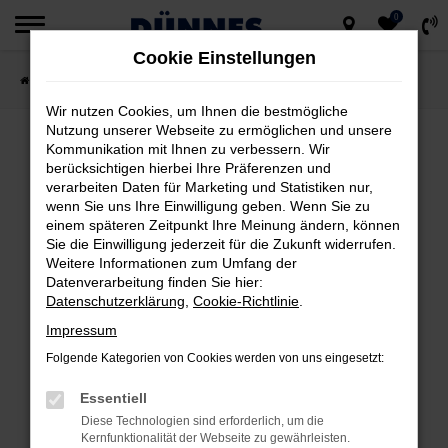
0
Zum
Cookie Einstellungen
Hauptinhalt
Startseite
Fahrzeugsuche
springen
Wir nutzen Cookies, um Ihnen die bestmögliche
Nutzung unserer Webseite zu ermöglichen und unsere
Kommunikation mit Ihnen zu verbessern. Wir
berücksichtigen hierbei Ihre Präferenzen und
FEHLER: NETWORK ERROR
verarbeiten Daten für Marketing und Statistiken nur,
wenn Sie uns Ihre Einwilligung geben. Wenn Sie zu
Beim Laden ist ein Fehler aufgetreten.
einem späteren Zeitpunkt Ihre Meinung ändern, können
Hier sind ein paar Tipps, die dir helfen können:
Sie die Einwilligung jederzeit für die Zukunft widerrufen.
Weitere Informationen zum Umfang der
Datenverarbeitung finden Sie hier:
Überprüfe deine Firewall und deine
Datenschutzerklärung
,
Cookie-Richtlinie
.
Internetverbindung.
Impressum
Laden andere Webseiten, zum Beispiel
deine Suchmaschine?
Folgende Kategorien von Cookies werden von uns eingesetzt:
Prüfe deine Browsererweiterungen.
Essentiell
Manche Erweiterungen, wie Werbeblocker,
Diese Technologien sind erforderlich, um die
können das Laden bestimmter Seiten
Kernfunktionalität der Webseite zu gewährleisten.