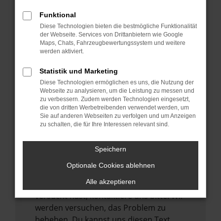
verhindern. Funktioniert die Seite in einem
Funktional
anderen Browser oder in einem privaten
Diese Technologien bieten die bestmögliche Funktionalität
Fenster?
der Webseite. Services von Drittanbietern wie Google
Maps, Chats, Fahrzeugbewertungssystem und weitere
Starte dein Gerät neu.
werden aktiviert.
Das kann manchmal helfen,
vorübergehende Probleme zu beheben.
Statistik und Marketing
Diese Technologien ermöglichen es uns, die Nutzung der
Stelle sicher, dass dein Browser und dein
Webseite zu analysieren, um die Leistung zu messen und
Betriebssystem auf dem neuesten Stand
zu verbessern. Zudem werden Technologien eingesetzt,
sind.
die von dritten Werbetreibenden verwendet werden, um
Sie auf anderen Webseiten zu verfolgen und um Anzeigen
Veraltete Software birgt nicht nur ein
zu schalten, die für Ihre Interessen relevant sind.
Sicherheitsrisiko, sondern kann auch dazu
führen, dass bestimmte Funktionen nicht
Speichern
mehr unterstützt werden.
Optionale Cookies ablehnen
Wende dich an den Webseitenbetreiber.
Alle akzeptieren
Wenn du alle oben genannten Schritte
versucht hast, kontaktiere uns bitte. Wir
werden versuchen, das Problem zu
beheben. Du kannst uns diesen Text