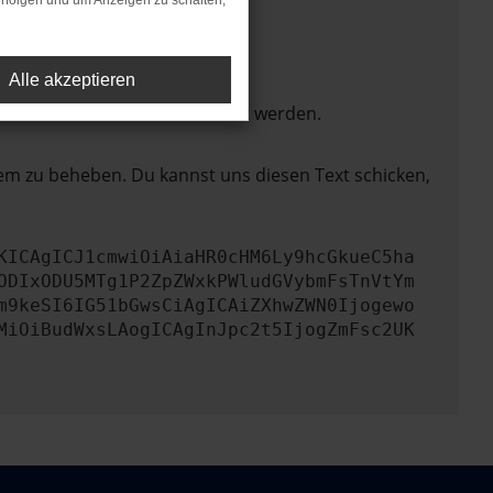
rfolgen und um Anzeigen zu schalten,
Alle akzeptieren
ktionen nicht mehr unterstützt werden.
lem zu beheben. Du kannst uns diesen Text schicken,
KICAgICJ1cmwiOiAiaHR0cHM6Ly9hcGkueC5ha
ODIxODU5MTg1P2ZpZWxkPWludGVybmFsTnVtYm
m9keSI6IG51bGwsCiAgICAiZXhwZWN0Ijogewo
MiOiBudWxsLAogICAgInJpc2t5IjogZmFsc2UK