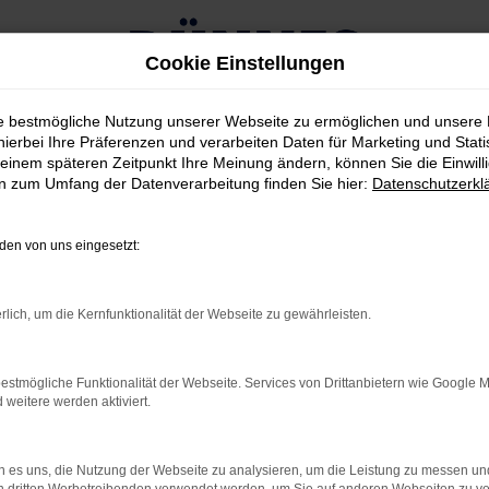
Cookie Einstellungen
ie bestmögliche Nutzung unserer Webseite zu ermöglichen und unsere
hierbei Ihre Präferenzen und verarbeiten Daten für Marketing und Stati
einem späteren Zeitpunkt Ihre Meinung ändern, können Sie die Einwillig
en zum Umfang der Datenverarbeitung finden Sie hier:
Datenschutzerkl
RROR
en von uns eingesetzt:
rlich, um die Kernfunktionalität der Webseite zu gewährleisten.
rbindung.
estmögliche Funktionalität der Webseite. Services von Drittanbietern wie Google 
hmaschine?
eitere werden aktiviert.
das Laden bestimmter Seiten verhindern. Funktioniert die
 es uns, die Nutzung der Webseite zu analysieren, um die Leistung zu messen u