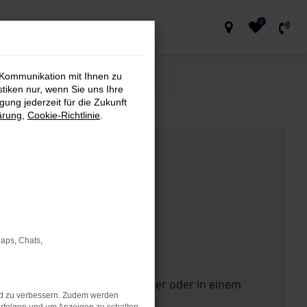
0
 Kommunikation mit Ihnen zu
stiken nur, wenn Sie uns Ihre
ung jederzeit für die Zukunft
ärung
,
Cookie-Richtlinie
.
Maps, Chats,
 Seite in einem anderen Browser oder in einem
nd zu verbessern. Zudem werden