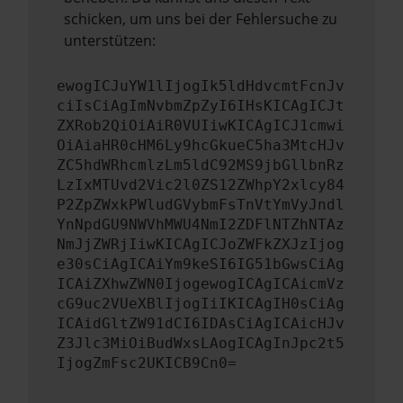
schicken, um uns bei der Fehlersuche zu
unterstützen:
ewogICJuYW1lIjogIk5ldHdvcmtFcnJv
ciIsCiAgImNvbmZpZyI6IHsKICAgICJt
ZXRob2QiOiAiR0VUIiwKICAgICJ1cmwi
OiAiaHR0cHM6Ly9hcGkueC5ha3MtcHJv
ZC5hdWRhcmlzLm5ldC92MS9jbGllbnRz
LzIxMTUvd2Vic2l0ZS12ZWhpY2xlcy84
P2ZpZWxkPWludGVybmFsTnVtYmVyJndl
YnNpdGU9NWVhMWU4NmI2ZDFlNTZhNTAz
NmJjZWRjIiwKICAgICJoZWFkZXJzIjog
e30sCiAgICAiYm9keSI6IG51bGwsCiAg
ICAiZXhwZWN0IjogewogICAgICAicmVz
cG9uc2VUeXBlIjogIiIKICAgIH0sCiAg
ICAidGltZW91dCI6IDAsCiAgICAicHJv
Z3Jlc3MiOiBudWxsLAogICAgInJpc2t5
IjogZmFsc2UKICB9Cn0=