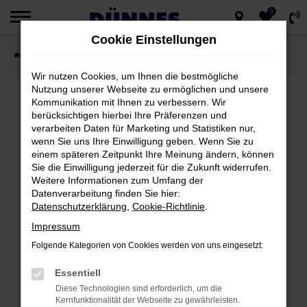
0
Zum
Cookie Einstellungen
Hauptinhalt
Startseite
Fahrzeugsuche
springen
Wir nutzen Cookies, um Ihnen die bestmögliche
Nutzung unserer Webseite zu ermöglichen und unsere
Kommunikation mit Ihnen zu verbessern. Wir
berücksichtigen hierbei Ihre Präferenzen und
FEHLER: NETWORK ERROR
verarbeiten Daten für Marketing und Statistiken nur,
wenn Sie uns Ihre Einwilligung geben. Wenn Sie zu
Beim Laden ist ein Fehler aufgetreten.
einem späteren Zeitpunkt Ihre Meinung ändern, können
Hier sind ein paar Tipps, die dir helfen können:
Sie die Einwilligung jederzeit für die Zukunft widerrufen.
Weitere Informationen zum Umfang der
Datenverarbeitung finden Sie hier:
Überprüfe deine Firewall und deine
Datenschutzerklärung
,
Cookie-Richtlinie
.
Internetverbindung.
Impressum
Laden andere Webseiten, zum Beispiel
deine Suchmaschine?
Folgende Kategorien von Cookies werden von uns eingesetzt:
Prüfe deine Browsererweiterungen.
Essentiell
Manche Erweiterungen, wie Werbeblocker,
Diese Technologien sind erforderlich, um die
können das Laden bestimmter Seiten
Kernfunktionalität der Webseite zu gewährleisten.