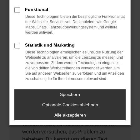
verhindern. Funktioniert die Seite in einem
Funktional
anderen Browser oder in einem privaten
Diese Technologien bieten die bestmögliche Funktionalität
Fenster?
der Webseite. Services von Drittanbietern wie Google
Maps, Chats, Fahrzeugbewertungssystem und weitere
Starte dein Gerät neu.
werden aktiviert.
Das kann manchmal helfen,
vorübergehende Probleme zu beheben.
Statistik und Marketing
Diese Technologien ermöglichen es uns, die Nutzung der
Stelle sicher, dass dein Browser und dein
Webseite zu analysieren, um die Leistung zu messen und
Betriebssystem auf dem neuesten Stand
zu verbessern. Zudem werden Technologien eingesetzt,
sind.
die von dritten Werbetreibenden verwendet werden, um
Sie auf anderen Webseiten zu verfolgen und um Anzeigen
Veraltete Software birgt nicht nur ein
zu schalten, die für Ihre Interessen relevant sind.
Sicherheitsrisiko, sondern kann auch dazu
führen, dass bestimmte Funktionen nicht
Speichern
mehr unterstützt werden.
Optionale Cookies ablehnen
Wende dich an den Webseitenbetreiber.
Alle akzeptieren
Wenn du alle oben genannten Schritte
versucht hast, kontaktiere uns bitte. Wir
werden versuchen, das Problem zu
beheben. Du kannst uns diesen Text