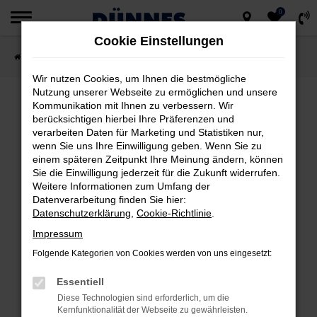
0
Zum
Cookie Einstellungen
Hauptinhalt
Startseite
Fahrzeugsuche
springen
Wir nutzen Cookies, um Ihnen die bestmögliche
Nutzung unserer Webseite zu ermöglichen und unsere
Kommunikation mit Ihnen zu verbessern. Wir
berücksichtigen hierbei Ihre Präferenzen und
FEHLER: NETWORK ERROR
verarbeiten Daten für Marketing und Statistiken nur,
wenn Sie uns Ihre Einwilligung geben. Wenn Sie zu
Beim Laden ist ein Fehler aufgetreten.
einem späteren Zeitpunkt Ihre Meinung ändern, können
Hier sind ein paar Tipps, die dir helfen können:
Sie die Einwilligung jederzeit für die Zukunft widerrufen.
Weitere Informationen zum Umfang der
Datenverarbeitung finden Sie hier:
Überprüfe deine Firewall und deine
Datenschutzerklärung
,
Cookie-Richtlinie
.
Internetverbindung.
Impressum
Laden andere Webseiten, zum Beispiel
deine Suchmaschine?
Folgende Kategorien von Cookies werden von uns eingesetzt:
Prüfe deine Browsererweiterungen.
Essentiell
Manche Erweiterungen, wie Werbeblocker,
Diese Technologien sind erforderlich, um die
können das Laden bestimmter Seiten
Kernfunktionalität der Webseite zu gewährleisten.