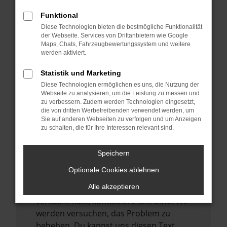
verhindern. Funktioniert die Seite in einem
Funktional
anderen Browser oder in einem privaten
Diese Technologien bieten die bestmögliche Funktionalität
Fenster?
der Webseite. Services von Drittanbietern wie Google
Maps, Chats, Fahrzeugbewertungssystem und weitere
Starte dein Gerät neu.
werden aktiviert.
Das kann manchmal helfen,
vorübergehende Probleme zu beheben.
Statistik und Marketing
Diese Technologien ermöglichen es uns, die Nutzung der
Stelle sicher, dass dein Browser und dein
Webseite zu analysieren, um die Leistung zu messen und
Betriebssystem auf dem neuesten Stand
zu verbessern. Zudem werden Technologien eingesetzt,
sind.
die von dritten Werbetreibenden verwendet werden, um
Sie auf anderen Webseiten zu verfolgen und um Anzeigen
Veraltete Software birgt nicht nur ein
zu schalten, die für Ihre Interessen relevant sind.
Sicherheitsrisiko, sondern kann auch dazu
führen, dass bestimmte Funktionen nicht
Speichern
mehr unterstützt werden.
Optionale Cookies ablehnen
Wende dich an den Webseitenbetreiber.
Alle akzeptieren
Wenn du alle oben genannten Schritte
versucht hast, kontaktiere uns bitte. Wir
werden versuchen, das Problem zu
beheben. Du kannst uns diesen Text