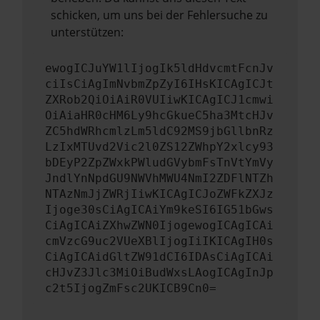
schicken, um uns bei der Fehlersuche zu
unterstützen:
ewogICJuYW1lIjogIk5ldHdvcmtFcnJv
ciIsCiAgImNvbmZpZyI6IHsKICAgICJt
ZXRob2QiOiAiR0VUIiwKICAgICJ1cmwi
OiAiaHR0cHM6Ly9hcGkueC5ha3MtcHJv
ZC5hdWRhcmlzLm5ldC92MS9jbGllbnRz
LzIxMTUvd2Vic2l0ZS12ZWhpY2xlcy93
bDEyP2ZpZWxkPWludGVybmFsTnVtYmVy
JndlYnNpdGU9NWVhMWU4NmI2ZDFlNTZh
NTAzNmJjZWRjIiwKICAgICJoZWFkZXJz
Ijoge30sCiAgICAiYm9keSI6IG51bGws
CiAgICAiZXhwZWN0IjogewogICAgICAi
cmVzcG9uc2VUeXBlIjogIiIKICAgIH0s
CiAgICAidGltZW91dCI6IDAsCiAgICAi
cHJvZ3Jlc3MiOiBudWxsLAogICAgInJp
c2t5IjogZmFsc2UKICB9Cn0=