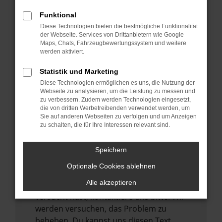
verhindern. Funktioniert die Seite in einem
Funktional
anderen Browser oder in einem privaten
Diese Technologien bieten die bestmögliche Funktionalität
Fenster?
der Webseite. Services von Drittanbietern wie Google
Maps, Chats, Fahrzeugbewertungssystem und weitere
Starte dein Gerät neu.
werden aktiviert.
Das kann manchmal helfen,
vorübergehende Probleme zu beheben.
Statistik und Marketing
Diese Technologien ermöglichen es uns, die Nutzung der
Stelle sicher, dass dein Browser und dein
Webseite zu analysieren, um die Leistung zu messen und
Betriebssystem auf dem neuesten Stand
zu verbessern. Zudem werden Technologien eingesetzt,
sind.
die von dritten Werbetreibenden verwendet werden, um
Sie auf anderen Webseiten zu verfolgen und um Anzeigen
Veraltete Software birgt nicht nur ein
zu schalten, die für Ihre Interessen relevant sind.
Sicherheitsrisiko, sondern kann auch dazu
führen, dass bestimmte Funktionen nicht
Speichern
mehr unterstützt werden.
Optionale Cookies ablehnen
Wende dich an den Webseitenbetreiber.
Alle akzeptieren
Wenn du alle oben genannten Schritte
versucht hast, kontaktiere uns bitte. Wir
werden versuchen, das Problem zu
beheben. Du kannst uns diesen Text