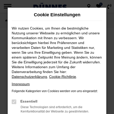
0
Zum
Cookie Einstellungen
Hauptinhalt
Startseite
Fahrzeugsuche
springen
Wir nutzen Cookies, um Ihnen die bestmögliche
Nutzung unserer Webseite zu ermöglichen und unsere
Kommunikation mit Ihnen zu verbessern. Wir
berücksichtigen hierbei Ihre Präferenzen und
FEHLER: NETWORK ERROR
verarbeiten Daten für Marketing und Statistiken nur,
wenn Sie uns Ihre Einwilligung geben. Wenn Sie zu
Beim Laden ist ein Fehler aufgetreten.
einem späteren Zeitpunkt Ihre Meinung ändern, können
Hier sind ein paar Tipps, die dir helfen können:
Sie die Einwilligung jederzeit für die Zukunft widerrufen.
Weitere Informationen zum Umfang der
Datenverarbeitung finden Sie hier:
Überprüfe deine Firewall und deine
Datenschutzerklärung
,
Cookie-Richtlinie
.
Internetverbindung.
Impressum
Laden andere Webseiten, zum Beispiel
deine Suchmaschine?
Folgende Kategorien von Cookies werden von uns eingesetzt:
Prüfe deine Browsererweiterungen.
Essentiell
Manche Erweiterungen, wie Werbeblocker,
Diese Technologien sind erforderlich, um die
können das Laden bestimmter Seiten
Kernfunktionalität der Webseite zu gewährleisten.