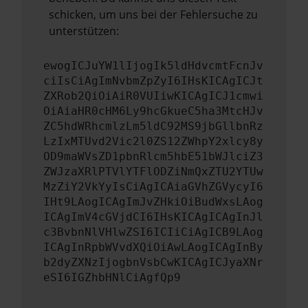
schicken, um uns bei der Fehlersuche zu
unterstützen:
ewogICJuYW1lIjogIk5ldHdvcmtFcnJv
ciIsCiAgImNvbmZpZyI6IHsKICAgICJt
ZXRob2QiOiAiR0VUIiwKICAgICJ1cmwi
OiAiaHR0cHM6Ly9hcGkueC5ha3MtcHJv
ZC5hdWRhcmlzLm5ldC92MS9jbGllbnRz
LzIxMTUvd2Vic2l0ZS12ZWhpY2xlcy8y
OD9maWVsZD1pbnRlcm5hbE51bWJlciZ3
ZWJzaXRlPTVlYTFlODZiNmQxZTU2YTUw
MzZiY2VkYyIsCiAgICAiaGVhZGVycyI6
IHt9LAogICAgImJvZHkiOiBudWxsLAog
ICAgImV4cGVjdCI6IHsKICAgICAgInJl
c3BvbnNlVHlwZSI6ICIiCiAgICB9LAog
ICAgInRpbWVvdXQiOiAwLAogICAgInBy
b2dyZXNzIjogbnVsbCwKICAgICJyaXNr
eSI6IGZhbHNlCiAgfQp9