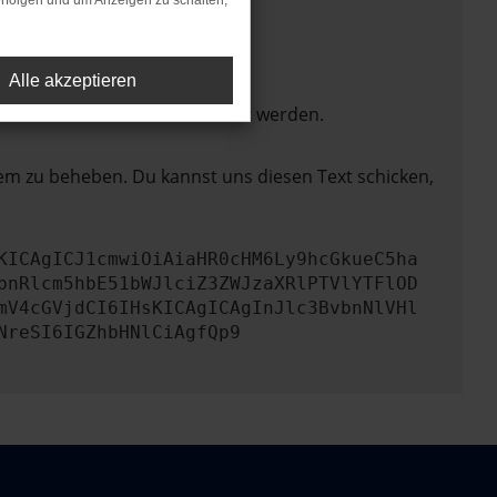
rfolgen und um Anzeigen zu schalten,
Alle akzeptieren
ktionen nicht mehr unterstützt werden.
lem zu beheben. Du kannst uns diesen Text schicken,
KICAgICJ1cmwiOiAiaHR0cHM6Ly9hcGkueC5ha
bnRlcm5hbE51bWJlciZ3ZWJzaXRlPTVlYTFlOD
mV4cGVjdCI6IHsKICAgICAgInJlc3BvbnNlVHl
NreSI6IGZhbHNlCiAgfQp9