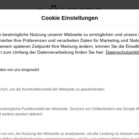
Cookie Einstellungen
ie bestmögliche Nutzung unserer Webseite zu ermöglichen und unsere
hierbei Ihre Präferenzen und verarbeiten Daten für Marketing und Stati
einem späteren Zeitpunkt Ihre Meinung ändern, können Sie die Einwillig
en zum Umfang der Datenverarbeitung finden Sie hier:
Datenschutzerkl
RROR
en von uns eingesetzt:
rlich, um die Kernfunktionalität der Webseite zu gewährleisten.
rbindung.
estmögliche Funktionalität der Webseite. Services von Drittanbietern wie Google 
hmaschine?
eitere werden aktiviert.
das Laden bestimmter Seiten verhindern. Funktioniert die
 es uns, die Nutzung der Webseite zu analysieren, um die Leistung zu messen u