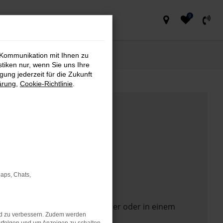
0
 Kommunikation mit Ihnen zu
stiken nur, wenn Sie uns Ihre
ung jederzeit für die Zukunft
ärung
,
Cookie-Richtlinie
.
Maps, Chats,
 Seite in einem anderen Browser oder in einem
nd zu verbessern. Zudem werden