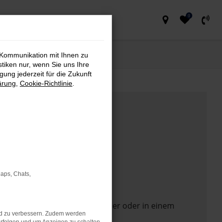
0
 Kommunikation mit Ihnen zu
stiken nur, wenn Sie uns Ihre
ung jederzeit für die Zukunft
ärung
,
Cookie-Richtlinie
.
Maps, Chats,
 Seite in einem anderen Browser oder in einem
nd zu verbessern. Zudem werden