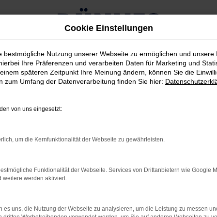
Cookie Einstellungen
ie bestmögliche Nutzung unserer Webseite zu ermöglichen und unsere
hierbei Ihre Präferenzen und verarbeiten Daten für Marketing und Stati
einem späteren Zeitpunkt Ihre Meinung ändern, können Sie die Einwillig
en zum Umfang der Datenverarbeitung finden Sie hier:
Datenschutzerkl
RROR
en von uns eingesetzt:
rlich, um die Kernfunktionalität der Webseite zu gewährleisten.
rbindung.
estmögliche Funktionalität der Webseite. Services von Drittanbietern wie Google 
hmaschine?
eitere werden aktiviert.
das Laden bestimmter Seiten verhindern. Funktioniert die
 es uns, die Nutzung der Webseite zu analysieren, um die Leistung zu messen u