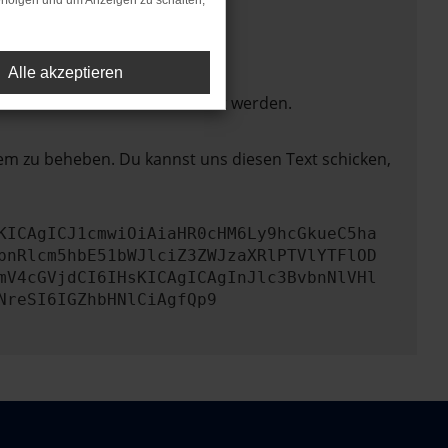
rfolgen und um Anzeigen zu schalten,
Alle akzeptieren
ktionen nicht mehr unterstützt werden.
lem zu beheben. Du kannst uns diesen Text schicken,
KICAgICJ1cmwiOiAiaHR0cHM6Ly9hcGkueC5ha
bnRlcm5hbE51bWJlciZ3ZWJzaXRlPTVlYTFlOD
mV4cGVjdCI6IHsKICAgICAgInJlc3BvbnNlVHl
NreSI6IGZhbHNlCiAgfQp9