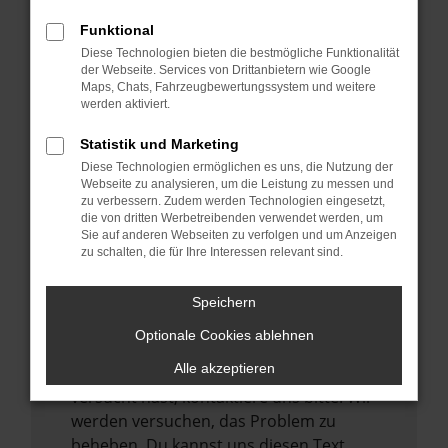
verhindern. Funktioniert die Seite in einem
Funktional
anderen Browser oder in einem privaten
Diese Technologien bieten die bestmögliche Funktionalität
Fenster?
der Webseite. Services von Drittanbietern wie Google
Maps, Chats, Fahrzeugbewertungssystem und weitere
Starte dein Gerät neu.
werden aktiviert.
Das kann manchmal helfen,
vorübergehende Probleme zu beheben.
Statistik und Marketing
Diese Technologien ermöglichen es uns, die Nutzung der
Stelle sicher, dass dein Browser und dein
Webseite zu analysieren, um die Leistung zu messen und
Betriebssystem auf dem neuesten Stand
zu verbessern. Zudem werden Technologien eingesetzt,
sind.
die von dritten Werbetreibenden verwendet werden, um
Sie auf anderen Webseiten zu verfolgen und um Anzeigen
Veraltete Software birgt nicht nur ein
zu schalten, die für Ihre Interessen relevant sind.
Sicherheitsrisiko, sondern kann auch dazu
führen, dass bestimmte Funktionen nicht
Speichern
mehr unterstützt werden.
Optionale Cookies ablehnen
Wende dich an den Webseitenbetreiber.
Alle akzeptieren
Wenn du alle oben genannten Schritte
versucht hast, kontaktiere uns bitte. Wir
werden versuchen, das Problem zu
beheben. Du kannst uns diesen Text