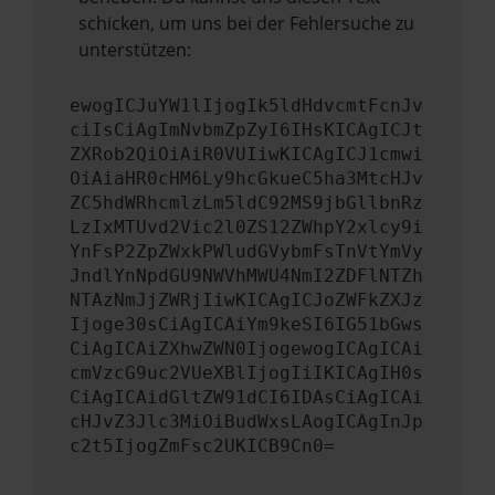
schicken, um uns bei der Fehlersuche zu
unterstützen:
ewogICJuYW1lIjogIk5ldHdvcmtFcnJv
ciIsCiAgImNvbmZpZyI6IHsKICAgICJt
ZXRob2QiOiAiR0VUIiwKICAgICJ1cmwi
OiAiaHR0cHM6Ly9hcGkueC5ha3MtcHJv
ZC5hdWRhcmlzLm5ldC92MS9jbGllbnRz
LzIxMTUvd2Vic2l0ZS12ZWhpY2xlcy9i
YnFsP2ZpZWxkPWludGVybmFsTnVtYmVy
JndlYnNpdGU9NWVhMWU4NmI2ZDFlNTZh
NTAzNmJjZWRjIiwKICAgICJoZWFkZXJz
Ijoge30sCiAgICAiYm9keSI6IG51bGws
CiAgICAiZXhwZWN0IjogewogICAgICAi
cmVzcG9uc2VUeXBlIjogIiIKICAgIH0s
CiAgICAidGltZW91dCI6IDAsCiAgICAi
cHJvZ3Jlc3MiOiBudWxsLAogICAgInJp
c2t5IjogZmFsc2UKICB9Cn0=