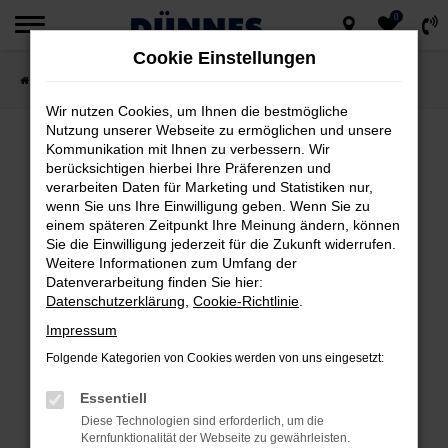
0
Zum
Cookie Einstellungen
Hauptinhalt
Startseite
Fahrzeugsuche
springen
Wir nutzen Cookies, um Ihnen die bestmögliche
Nutzung unserer Webseite zu ermöglichen und unsere
Kommunikation mit Ihnen zu verbessern. Wir
berücksichtigen hierbei Ihre Präferenzen und
FEHLER: NETWORK ERROR
verarbeiten Daten für Marketing und Statistiken nur,
wenn Sie uns Ihre Einwilligung geben. Wenn Sie zu
Beim Laden ist ein Fehler aufgetreten.
einem späteren Zeitpunkt Ihre Meinung ändern, können
Hier sind ein paar Tipps, die dir helfen können:
Sie die Einwilligung jederzeit für die Zukunft widerrufen.
Weitere Informationen zum Umfang der
Datenverarbeitung finden Sie hier:
Überprüfe deine Firewall und deine
Datenschutzerklärung
,
Cookie-Richtlinie
.
Internetverbindung.
Impressum
Laden andere Webseiten, zum Beispiel
deine Suchmaschine?
Folgende Kategorien von Cookies werden von uns eingesetzt:
Prüfe deine Browsererweiterungen.
Essentiell
Manche Erweiterungen, wie Werbeblocker,
Diese Technologien sind erforderlich, um die
können das Laden bestimmter Seiten
Kernfunktionalität der Webseite zu gewährleisten.