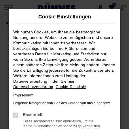
0
Zum
Cookie Einstellungen
Hauptinhalt
Startseite
Fahrzeugsuche
springen
Wir nutzen Cookies, um Ihnen die bestmögliche
Nutzung unserer Webseite zu ermöglichen und unsere
Kommunikation mit Ihnen zu verbessern. Wir
berücksichtigen hierbei Ihre Präferenzen und
FEHLER: NETWORK ERROR
verarbeiten Daten für Marketing und Statistiken nur,
wenn Sie uns Ihre Einwilligung geben. Wenn Sie zu
Beim Laden ist ein Fehler aufgetreten.
einem späteren Zeitpunkt Ihre Meinung ändern, können
Hier sind ein paar Tipps, die dir helfen können:
Sie die Einwilligung jederzeit für die Zukunft widerrufen.
Weitere Informationen zum Umfang der
Datenverarbeitung finden Sie hier:
Überprüfe deine Firewall und deine
Datenschutzerklärung
,
Cookie-Richtlinie
.
Internetverbindung.
Impressum
Laden andere Webseiten, zum Beispiel
deine Suchmaschine?
Folgende Kategorien von Cookies werden von uns eingesetzt:
Prüfe deine Browsererweiterungen.
Essentiell
Manche Erweiterungen, wie Werbeblocker,
Diese Technologien sind erforderlich, um die
können das Laden bestimmter Seiten
Kernfunktionalität der Webseite zu gewährleisten.