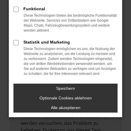
verhindern. Funktioniert die Seite in einem
Funktional
anderen Browser oder in einem privaten
Diese Technologien bieten die bestmögliche Funktionalität
Fenster?
der Webseite. Services von Drittanbietern wie Google
Maps, Chats, Fahrzeugbewertungssystem und weitere
Starte dein Gerät neu.
werden aktiviert.
Das kann manchmal helfen,
vorübergehende Probleme zu beheben.
Statistik und Marketing
Diese Technologien ermöglichen es uns, die Nutzung der
Stelle sicher, dass dein Browser und dein
Webseite zu analysieren, um die Leistung zu messen und
Betriebssystem auf dem neuesten Stand
zu verbessern. Zudem werden Technologien eingesetzt,
sind.
die von dritten Werbetreibenden verwendet werden, um
Sie auf anderen Webseiten zu verfolgen und um Anzeigen
Veraltete Software birgt nicht nur ein
zu schalten, die für Ihre Interessen relevant sind.
Sicherheitsrisiko, sondern kann auch dazu
führen, dass bestimmte Funktionen nicht
Speichern
mehr unterstützt werden.
Optionale Cookies ablehnen
Wende dich an den Webseitenbetreiber.
Alle akzeptieren
Wenn du alle oben genannten Schritte
versucht hast, kontaktiere uns bitte. Wir
werden versuchen, das Problem zu
beheben. Du kannst uns diesen Text