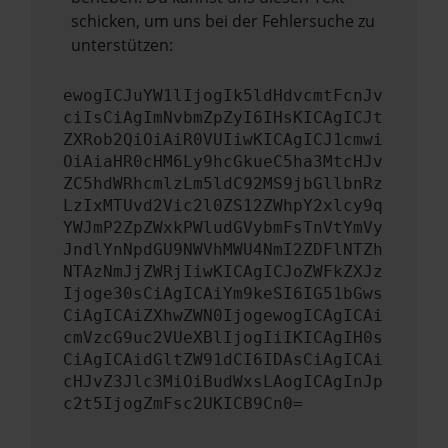
schicken, um uns bei der Fehlersuche zu
unterstützen:
ewogICJuYW1lIjogIk5ldHdvcmtFcnJv
ciIsCiAgImNvbmZpZyI6IHsKICAgICJt
ZXRob2QiOiAiR0VUIiwKICAgICJ1cmwi
OiAiaHR0cHM6Ly9hcGkueC5ha3MtcHJv
ZC5hdWRhcmlzLm5ldC92MS9jbGllbnRz
LzIxMTUvd2Vic2l0ZS12ZWhpY2xlcy9q
YWJmP2ZpZWxkPWludGVybmFsTnVtYmVy
JndlYnNpdGU9NWVhMWU4NmI2ZDFlNTZh
NTAzNmJjZWRjIiwKICAgICJoZWFkZXJz
Ijoge30sCiAgICAiYm9keSI6IG51bGws
CiAgICAiZXhwZWN0IjogewogICAgICAi
cmVzcG9uc2VUeXBlIjogIiIKICAgIH0s
CiAgICAidGltZW91dCI6IDAsCiAgICAi
cHJvZ3Jlc3MiOiBudWxsLAogICAgInJp
c2t5IjogZmFsc2UKICB9Cn0=