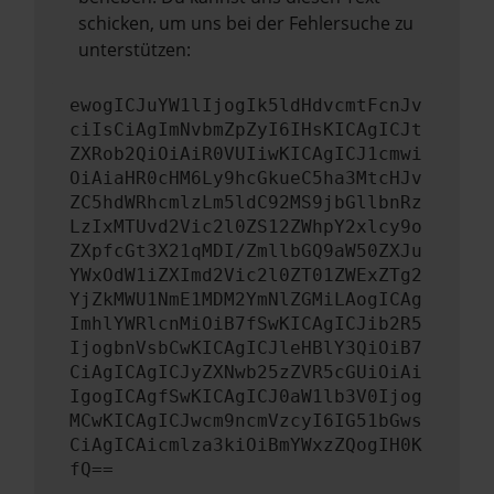
schicken, um uns bei der Fehlersuche zu
unterstützen:
ewogICJuYW1lIjogIk5ldHdvcmtFcnJv
ciIsCiAgImNvbmZpZyI6IHsKICAgICJt
ZXRob2QiOiAiR0VUIiwKICAgICJ1cmwi
OiAiaHR0cHM6Ly9hcGkueC5ha3MtcHJv
ZC5hdWRhcmlzLm5ldC92MS9jbGllbnRz
LzIxMTUvd2Vic2l0ZS12ZWhpY2xlcy9o
ZXpfcGt3X21qMDI/ZmllbGQ9aW50ZXJu
YWxOdW1iZXImd2Vic2l0ZT01ZWExZTg2
YjZkMWU1NmE1MDM2YmNlZGMiLAogICAg
ImhlYWRlcnMiOiB7fSwKICAgICJib2R5
IjogbnVsbCwKICAgICJleHBlY3QiOiB7
CiAgICAgICJyZXNwb25zZVR5cGUiOiAi
IgogICAgfSwKICAgICJ0aW1lb3V0Ijog
MCwKICAgICJwcm9ncmVzcyI6IG51bGws
CiAgICAicmlza3kiOiBmYWxzZQogIH0K
fQ==