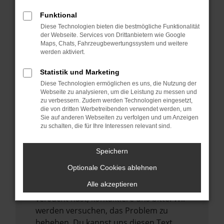
verhindern. Funktioniert die Seite in einem
Funktional
anderen Browser oder in einem privaten
Diese Technologien bieten die bestmögliche Funktionalität
Fenster?
der Webseite. Services von Drittanbietern wie Google
Maps, Chats, Fahrzeugbewertungssystem und weitere
Starte dein Gerät neu.
werden aktiviert.
Das kann manchmal helfen,
vorübergehende Probleme zu beheben.
Statistik und Marketing
Diese Technologien ermöglichen es uns, die Nutzung der
Stelle sicher, dass dein Browser und dein
Webseite zu analysieren, um die Leistung zu messen und
Betriebssystem auf dem neuesten Stand
zu verbessern. Zudem werden Technologien eingesetzt,
sind.
die von dritten Werbetreibenden verwendet werden, um
Sie auf anderen Webseiten zu verfolgen und um Anzeigen
Veraltete Software birgt nicht nur ein
zu schalten, die für Ihre Interessen relevant sind.
Sicherheitsrisiko, sondern kann auch dazu
führen, dass bestimmte Funktionen nicht
Speichern
mehr unterstützt werden.
Optionale Cookies ablehnen
Wende dich an den Webseitenbetreiber.
Alle akzeptieren
Wenn du alle oben genannten Schritte
versucht hast, kontaktiere uns bitte. Wir
werden versuchen, das Problem zu
beheben. Du kannst uns diesen Text