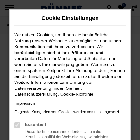
0
Zum
Cookie Einstellungen
Hauptinhalt
Startseite
Fahrzeugsuche
springen
Wir nutzen Cookies, um Ihnen die bestmögliche
Nutzung unserer Webseite zu ermöglichen und unsere
Kommunikation mit Ihnen zu verbessern. Wir
berücksichtigen hierbei Ihre Präferenzen und
FEHLER: NETWORK ERROR
verarbeiten Daten für Marketing und Statistiken nur,
wenn Sie uns Ihre Einwilligung geben. Wenn Sie zu
Beim Laden ist ein Fehler aufgetreten.
einem späteren Zeitpunkt Ihre Meinung ändern, können
Hier sind ein paar Tipps, die dir helfen können:
Sie die Einwilligung jederzeit für die Zukunft widerrufen.
Weitere Informationen zum Umfang der
Datenverarbeitung finden Sie hier:
Überprüfe deine Firewall und deine
Datenschutzerklärung
,
Cookie-Richtlinie
.
Internetverbindung.
Impressum
Laden andere Webseiten, zum Beispiel
deine Suchmaschine?
Folgende Kategorien von Cookies werden von uns eingesetzt:
Prüfe deine Browsererweiterungen.
Essentiell
Manche Erweiterungen, wie Werbeblocker,
Diese Technologien sind erforderlich, um die
können das Laden bestimmter Seiten
Kernfunktionalität der Webseite zu gewährleisten.