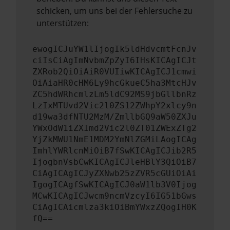
schicken, um uns bei der Fehlersuche zu
unterstützen:
ewogICJuYW1lIjogIk5ldHdvcmtFcnJv
ciIsCiAgImNvbmZpZyI6IHsKICAgICJt
ZXRob2QiOiAiR0VUIiwKICAgICJ1cmwi
OiAiaHR0cHM6Ly9hcGkueC5ha3MtcHJv
ZC5hdWRhcmlzLm5ldC92MS9jbGllbnRz
LzIxMTUvd2Vic2l0ZS12ZWhpY2xlcy9n
d19wa3dfNTU2MzM/ZmllbGQ9aW50ZXJu
YWxOdW1iZXImd2Vic2l0ZT01ZWExZTg2
YjZkMWU1NmE1MDM2YmNlZGMiLAogICAg
ImhlYWRlcnMiOiB7fSwKICAgICJib2R5
IjogbnVsbCwKICAgICJleHBlY3QiOiB7
CiAgICAgICJyZXNwb25zZVR5cGUiOiAi
IgogICAgfSwKICAgICJ0aW1lb3V0Ijog
MCwKICAgICJwcm9ncmVzcyI6IG51bGws
CiAgICAicmlza3kiOiBmYWxzZQogIH0K
fQ==