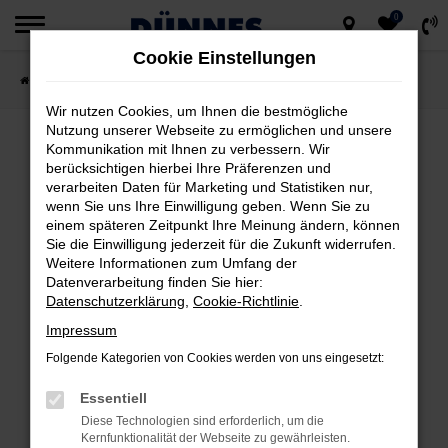
0
Zum
Cookie Einstellungen
Hauptinhalt
Startseite
Fahrzeugsuche
springen
Wir nutzen Cookies, um Ihnen die bestmögliche
Nutzung unserer Webseite zu ermöglichen und unsere
Kommunikation mit Ihnen zu verbessern. Wir
berücksichtigen hierbei Ihre Präferenzen und
FEHLER: NETWORK ERROR
verarbeiten Daten für Marketing und Statistiken nur,
wenn Sie uns Ihre Einwilligung geben. Wenn Sie zu
Beim Laden ist ein Fehler aufgetreten.
einem späteren Zeitpunkt Ihre Meinung ändern, können
Hier sind ein paar Tipps, die dir helfen können:
Sie die Einwilligung jederzeit für die Zukunft widerrufen.
Weitere Informationen zum Umfang der
Datenverarbeitung finden Sie hier:
Überprüfe deine Firewall und deine
Datenschutzerklärung
,
Cookie-Richtlinie
.
Internetverbindung.
Impressum
Laden andere Webseiten, zum Beispiel
deine Suchmaschine?
Folgende Kategorien von Cookies werden von uns eingesetzt:
Prüfe deine Browsererweiterungen.
Essentiell
Manche Erweiterungen, wie Werbeblocker,
Diese Technologien sind erforderlich, um die
können das Laden bestimmter Seiten
Kernfunktionalität der Webseite zu gewährleisten.