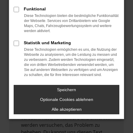
verhindern. Funktioniert die Seite in einem
Funktional
anderen Browser oder in einem privaten
Diese Technologien bieten die bestmögliche Funktionalität
Fenster?
der Webseite. Services von Drittanbietern wie Google
Maps, Chats, Fahrzeugbewertungssystem und weitere
Starte dein Gerät neu.
werden aktiviert.
Das kann manchmal helfen,
vorübergehende Probleme zu beheben.
Statistik und Marketing
Diese Technologien ermöglichen es uns, die Nutzung der
Stelle sicher, dass dein Browser und dein
Webseite zu analysieren, um die Leistung zu messen und
Betriebssystem auf dem neuesten Stand
zu verbessern. Zudem werden Technologien eingesetzt,
sind.
die von dritten Werbetreibenden verwendet werden, um
Sie auf anderen Webseiten zu verfolgen und um Anzeigen
Veraltete Software birgt nicht nur ein
zu schalten, die für Ihre Interessen relevant sind.
Sicherheitsrisiko, sondern kann auch dazu
führen, dass bestimmte Funktionen nicht
Speichern
mehr unterstützt werden.
Optionale Cookies ablehnen
Wende dich an den Webseitenbetreiber.
Alle akzeptieren
Wenn du alle oben genannten Schritte
versucht hast, kontaktiere uns bitte. Wir
werden versuchen, das Problem zu
beheben. Du kannst uns diesen Text