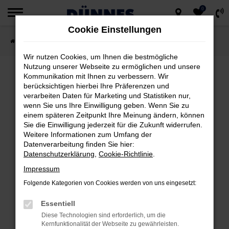
0
Zum
Cookie Einstellungen
Hauptinhalt
Startseite
Fahrzeugsuche
springen
Wir nutzen Cookies, um Ihnen die bestmögliche
Nutzung unserer Webseite zu ermöglichen und unsere
Kommunikation mit Ihnen zu verbessern. Wir
berücksichtigen hierbei Ihre Präferenzen und
FEHLER: NETWORK ERROR
verarbeiten Daten für Marketing und Statistiken nur,
wenn Sie uns Ihre Einwilligung geben. Wenn Sie zu
Beim Laden ist ein Fehler aufgetreten.
einem späteren Zeitpunkt Ihre Meinung ändern, können
Hier sind ein paar Tipps, die dir helfen können:
Sie die Einwilligung jederzeit für die Zukunft widerrufen.
Weitere Informationen zum Umfang der
Datenverarbeitung finden Sie hier:
Überprüfe deine Firewall und deine
Datenschutzerklärung
,
Cookie-Richtlinie
.
Internetverbindung.
Impressum
Laden andere Webseiten, zum Beispiel
deine Suchmaschine?
Folgende Kategorien von Cookies werden von uns eingesetzt:
Prüfe deine Browsererweiterungen.
Essentiell
Manche Erweiterungen, wie Werbeblocker,
Diese Technologien sind erforderlich, um die
können das Laden bestimmter Seiten
Kernfunktionalität der Webseite zu gewährleisten.