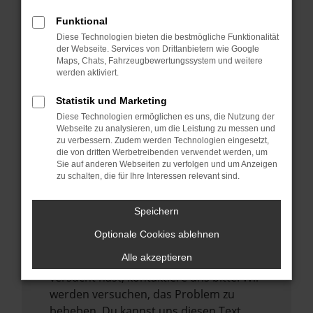
verhindern. Funktioniert die Seite in einem
Funktional
anderen Browser oder in einem privaten
Diese Technologien bieten die bestmögliche Funktionalität
Fenster?
der Webseite. Services von Drittanbietern wie Google
Maps, Chats, Fahrzeugbewertungssystem und weitere
Starte dein Gerät neu.
werden aktiviert.
Das kann manchmal helfen,
vorübergehende Probleme zu beheben.
Statistik und Marketing
Diese Technologien ermöglichen es uns, die Nutzung der
Stelle sicher, dass dein Browser und dein
Webseite zu analysieren, um die Leistung zu messen und
Betriebssystem auf dem neuesten Stand
zu verbessern. Zudem werden Technologien eingesetzt,
sind.
die von dritten Werbetreibenden verwendet werden, um
Sie auf anderen Webseiten zu verfolgen und um Anzeigen
Veraltete Software birgt nicht nur ein
zu schalten, die für Ihre Interessen relevant sind.
Sicherheitsrisiko, sondern kann auch dazu
führen, dass bestimmte Funktionen nicht
Speichern
mehr unterstützt werden.
Optionale Cookies ablehnen
Wende dich an den Webseitenbetreiber.
Alle akzeptieren
Wenn du alle oben genannten Schritte
versucht hast, kontaktiere uns bitte. Wir
werden versuchen, das Problem zu
beheben. Du kannst uns diesen Text