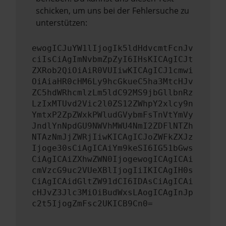
schicken, um uns bei der Fehlersuche zu
unterstützen:
ewogICJuYW1lIjogIk5ldHdvcmtFcnJv
ciIsCiAgImNvbmZpZyI6IHsKICAgICJt
ZXRob2QiOiAiR0VUIiwKICAgICJ1cmwi
OiAiaHR0cHM6Ly9hcGkueC5ha3MtcHJv
ZC5hdWRhcmlzLm5ldC92MS9jbGllbnRz
LzIxMTUvd2Vic2l0ZS12ZWhpY2xlcy9n
YmtxP2ZpZWxkPWludGVybmFsTnVtYmVy
JndlYnNpdGU9NWVhMWU4NmI2ZDFlNTZh
NTAzNmJjZWRjIiwKICAgICJoZWFkZXJz
Ijoge30sCiAgICAiYm9keSI6IG51bGws
CiAgICAiZXhwZWN0IjogewogICAgICAi
cmVzcG9uc2VUeXBlIjogIiIKICAgIH0s
CiAgICAidGltZW91dCI6IDAsCiAgICAi
cHJvZ3Jlc3MiOiBudWxsLAogICAgInJp
c2t5IjogZmFsc2UKICB9Cn0=