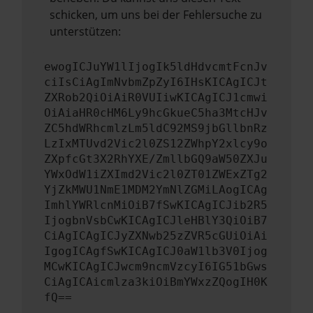
schicken, um uns bei der Fehlersuche zu
unterstützen:
ewogICJuYW1lIjogIk5ldHdvcmtFcnJv
ciIsCiAgImNvbmZpZyI6IHsKICAgICJt
ZXRob2QiOiAiR0VUIiwKICAgICJ1cmwi
OiAiaHR0cHM6Ly9hcGkueC5ha3MtcHJv
ZC5hdWRhcmlzLm5ldC92MS9jbGllbnRz
LzIxMTUvd2Vic2l0ZS12ZWhpY2xlcy9o
ZXpfcGt3X2RhYXE/ZmllbGQ9aW50ZXJu
YWxOdW1iZXImd2Vic2l0ZT01ZWExZTg2
YjZkMWU1NmE1MDM2YmNlZGMiLAogICAg
ImhlYWRlcnMiOiB7fSwKICAgICJib2R5
IjogbnVsbCwKICAgICJleHBlY3QiOiB7
CiAgICAgICJyZXNwb25zZVR5cGUiOiAi
IgogICAgfSwKICAgICJ0aW1lb3V0Ijog
MCwKICAgICJwcm9ncmVzcyI6IG51bGws
CiAgICAicmlza3kiOiBmYWxzZQogIH0K
fQ==