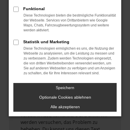
verhindern. Funktioniert die Seite in einem
Funktional
anderen Browser oder in einem privaten
Diese Technologien bieten die bestmögliche Funktionalität
Fenster?
der Webseite. Services von Drittanbietern wie Google
Maps, Chats, Fahrzeugbewertungssystem und weitere
Starte dein Gerät neu.
werden aktiviert.
Das kann manchmal helfen,
vorübergehende Probleme zu beheben.
Statistik und Marketing
Diese Technologien ermöglichen es uns, die Nutzung der
Stelle sicher, dass dein Browser und dein
Webseite zu analysieren, um die Leistung zu messen und
Betriebssystem auf dem neuesten Stand
zu verbessern. Zudem werden Technologien eingesetzt,
sind.
die von dritten Werbetreibenden verwendet werden, um
Sie auf anderen Webseiten zu verfolgen und um Anzeigen
Veraltete Software birgt nicht nur ein
zu schalten, die für Ihre Interessen relevant sind.
Sicherheitsrisiko, sondern kann auch dazu
führen, dass bestimmte Funktionen nicht
Speichern
mehr unterstützt werden.
Optionale Cookies ablehnen
Wende dich an den Webseitenbetreiber.
Alle akzeptieren
Wenn du alle oben genannten Schritte
versucht hast, kontaktiere uns bitte. Wir
werden versuchen, das Problem zu
beheben. Du kannst uns diesen Text