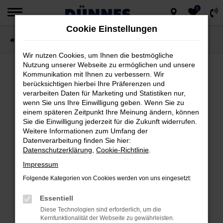
0
Zum
Cookie Einstellungen
Hauptinhalt
Startseite
Fahrzeugsuche
springen
Wir nutzen Cookies, um Ihnen die bestmögliche
Nutzung unserer Webseite zu ermöglichen und unsere
Kommunikation mit Ihnen zu verbessern. Wir
berücksichtigen hierbei Ihre Präferenzen und
FEHLER: NETWORK ERROR
verarbeiten Daten für Marketing und Statistiken nur,
wenn Sie uns Ihre Einwilligung geben. Wenn Sie zu
Beim Laden ist ein Fehler aufgetreten.
einem späteren Zeitpunkt Ihre Meinung ändern, können
Hier sind ein paar Tipps, die dir helfen können:
Sie die Einwilligung jederzeit für die Zukunft widerrufen.
Weitere Informationen zum Umfang der
Datenverarbeitung finden Sie hier:
Überprüfe deine Firewall und deine
Datenschutzerklärung
,
Cookie-Richtlinie
.
Internetverbindung.
Impressum
Laden andere Webseiten, zum Beispiel
deine Suchmaschine?
Folgende Kategorien von Cookies werden von uns eingesetzt:
Prüfe deine Browsererweiterungen.
Essentiell
Manche Erweiterungen, wie Werbeblocker,
Diese Technologien sind erforderlich, um die
können das Laden bestimmter Seiten
Kernfunktionalität der Webseite zu gewährleisten.