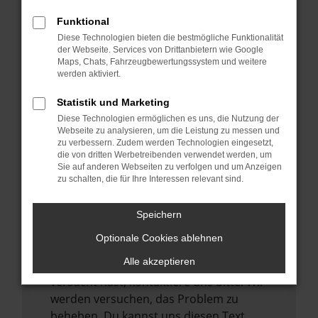
verhindern. Funktioniert die Seite in einem
Funktional
anderen Browser oder in einem privaten
Diese Technologien bieten die bestmögliche Funktionalität
Fenster?
der Webseite. Services von Drittanbietern wie Google
Maps, Chats, Fahrzeugbewertungssystem und weitere
Starte dein Gerät neu.
werden aktiviert.
Das kann manchmal helfen,
vorübergehende Probleme zu beheben.
Statistik und Marketing
Diese Technologien ermöglichen es uns, die Nutzung der
Stelle sicher, dass dein Browser und dein
Webseite zu analysieren, um die Leistung zu messen und
Betriebssystem auf dem neuesten Stand
zu verbessern. Zudem werden Technologien eingesetzt,
sind.
die von dritten Werbetreibenden verwendet werden, um
Sie auf anderen Webseiten zu verfolgen und um Anzeigen
Veraltete Software birgt nicht nur ein
zu schalten, die für Ihre Interessen relevant sind.
Sicherheitsrisiko, sondern kann auch dazu
führen, dass bestimmte Funktionen nicht
Speichern
mehr unterstützt werden.
Optionale Cookies ablehnen
Wende dich an den Webseitenbetreiber.
Alle akzeptieren
Wenn du alle oben genannten Schritte
versucht hast, kontaktiere uns bitte. Wir
werden versuchen, das Problem zu
beheben. Du kannst uns diesen Text