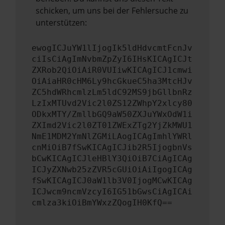
schicken, um uns bei der Fehlersuche zu
unterstützen:
ewogICJuYW1lIjogIk5ldHdvcmtFcnJv
ciIsCiAgImNvbmZpZyI6IHsKICAgICJt
ZXRob2QiOiAiR0VUIiwKICAgICJ1cmwi
OiAiaHR0cHM6Ly9hcGkueC5ha3MtcHJv
ZC5hdWRhcmlzLm5ldC92MS9jbGllbnRz
LzIxMTUvd2Vic2l0ZS12ZWhpY2xlcy80
ODkxMTY/ZmllbGQ9aW50ZXJuYWxOdW1i
ZXImd2Vic2l0ZT01ZWExZTg2YjZkMWU1
NmE1MDM2YmNlZGMiLAogICAgImhlYWRl
cnMiOiB7fSwKICAgICJib2R5IjogbnVs
bCwKICAgICJleHBlY3QiOiB7CiAgICAg
ICJyZXNwb25zZVR5cGUiOiAiIgogICAg
fSwKICAgICJ0aW1lb3V0IjogMCwKICAg
ICJwcm9ncmVzcyI6IG51bGwsCiAgICAi
cmlza3kiOiBmYWxzZQogIH0KfQ==