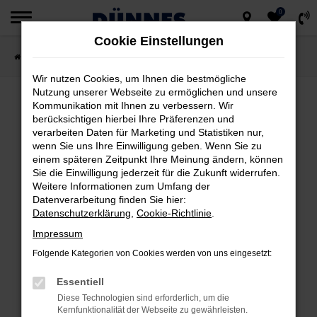
0
Zum
Cookie Einstellungen
Hauptinhalt
Startseite
Fahrzeugsuche
springen
Wir nutzen Cookies, um Ihnen die bestmögliche
Nutzung unserer Webseite zu ermöglichen und unsere
Kommunikation mit Ihnen zu verbessern. Wir
berücksichtigen hierbei Ihre Präferenzen und
FEHLER: NETWORK ERROR
verarbeiten Daten für Marketing und Statistiken nur,
wenn Sie uns Ihre Einwilligung geben. Wenn Sie zu
Beim Laden ist ein Fehler aufgetreten.
einem späteren Zeitpunkt Ihre Meinung ändern, können
Hier sind ein paar Tipps, die dir helfen können:
Sie die Einwilligung jederzeit für die Zukunft widerrufen.
Weitere Informationen zum Umfang der
Datenverarbeitung finden Sie hier:
Überprüfe deine Firewall und deine
Datenschutzerklärung
,
Cookie-Richtlinie
.
Internetverbindung.
Impressum
Laden andere Webseiten, zum Beispiel
deine Suchmaschine?
Folgende Kategorien von Cookies werden von uns eingesetzt:
Prüfe deine Browsererweiterungen.
Essentiell
Manche Erweiterungen, wie Werbeblocker,
Diese Technologien sind erforderlich, um die
können das Laden bestimmter Seiten
Kernfunktionalität der Webseite zu gewährleisten.