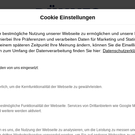
Cookie Einstellungen
ie bestmögliche Nutzung unserer Webseite zu ermöglichen und unsere
hierbei Ihre Präferenzen und verarbeiten Daten für Marketing und Stati
einem späteren Zeitpunkt Ihre Meinung ändern, können Sie die Einwillig
en zum Umfang der Datenverarbeitung finden Sie hier:
Datenschutzerkl
RROR
en von uns eingesetzt:
rlich, um die Kernfunktionalität der Webseite zu gewährleisten.
rbindung.
estmögliche Funktionalität der Webseite. Services von Drittanbietern wie Google 
hmaschine?
eitere werden aktiviert.
das Laden bestimmter Seiten verhindern. Funktioniert die
 es uns, die Nutzung der Webseite zu analysieren, um die Leistung zu messen u