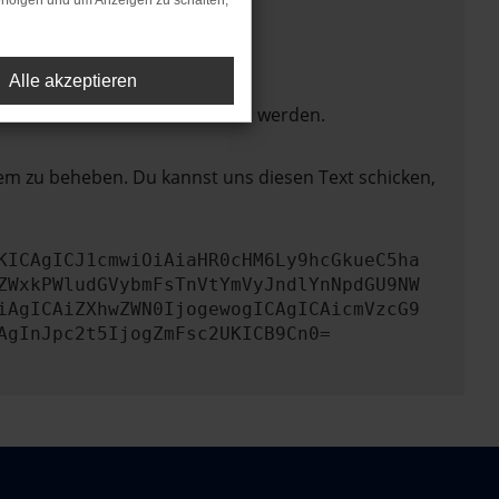
rfolgen und um Anzeigen zu schalten,
Alle akzeptieren
ktionen nicht mehr unterstützt werden.
lem zu beheben. Du kannst uns diesen Text schicken,
KICAgICJ1cmwiOiAiaHR0cHM6Ly9hcGkueC5ha
ZWxkPWludGVybmFsTnVtYmVyJndlYnNpdGU9NW
iAgICAiZXhwZWN0IjogewogICAgICAicmVzcG9
AgInJpc2t5IjogZmFsc2UKICB9Cn0=