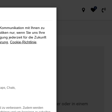
0
 Kommunikation mit Ihnen zu
stiken nur, wenn Sie uns Ihre
ung jederzeit für die Zukunft
ärung
,
Cookie-Richtlinie
.
Maps, Chats,
 Seite in einem anderen Browser oder in einem
nd zu verbessern. Zudem werden