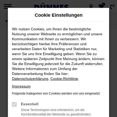
0
Zum
Cookie Einstellungen
Hauptinhalt
Startseite
Fahrzeugsuche
springen
Wir nutzen Cookies, um Ihnen die bestmögliche
Nutzung unserer Webseite zu ermöglichen und unsere
Kommunikation mit Ihnen zu verbessern. Wir
berücksichtigen hierbei Ihre Präferenzen und
FEHLER: NETWORK ERROR
verarbeiten Daten für Marketing und Statistiken nur,
wenn Sie uns Ihre Einwilligung geben. Wenn Sie zu
Beim Laden ist ein Fehler aufgetreten.
einem späteren Zeitpunkt Ihre Meinung ändern, können
Hier sind ein paar Tipps, die dir helfen können:
Sie die Einwilligung jederzeit für die Zukunft widerrufen.
Weitere Informationen zum Umfang der
Datenverarbeitung finden Sie hier:
Überprüfe deine Firewall und deine
Datenschutzerklärung
,
Cookie-Richtlinie
.
Internetverbindung.
Impressum
Laden andere Webseiten, zum Beispiel
deine Suchmaschine?
Folgende Kategorien von Cookies werden von uns eingesetzt:
Prüfe deine Browsererweiterungen.
Essentiell
Manche Erweiterungen, wie Werbeblocker,
Diese Technologien sind erforderlich, um die
können das Laden bestimmter Seiten
Kernfunktionalität der Webseite zu gewährleisten.