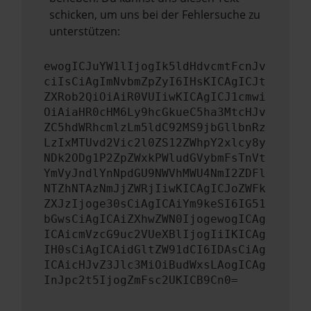
schicken, um uns bei der Fehlersuche zu
unterstützen:
ewogICJuYW1lIjogIk5ldHdvcmtFcnJv
ciIsCiAgImNvbmZpZyI6IHsKICAgICJt
ZXRob2QiOiAiR0VUIiwKICAgICJ1cmwi
OiAiaHR0cHM6Ly9hcGkueC5ha3MtcHJv
ZC5hdWRhcmlzLm5ldC92MS9jbGllbnRz
LzIxMTUvd2Vic2l0ZS12ZWhpY2xlcy8y
NDk2ODg1P2ZpZWxkPWludGVybmFsTnVt
YmVyJndlYnNpdGU9NWVhMWU4NmI2ZDFl
NTZhNTAzNmJjZWRjIiwKICAgICJoZWFk
ZXJzIjoge30sCiAgICAiYm9keSI6IG51
bGwsCiAgICAiZXhwZWN0IjogewogICAg
ICAicmVzcG9uc2VUeXBlIjogIiIKICAg
IH0sCiAgICAidGltZW91dCI6IDAsCiAg
ICAicHJvZ3Jlc3MiOiBudWxsLAogICAg
InJpc2t5IjogZmFsc2UKICB9Cn0=