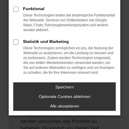
verhindern. Funktioniert die Seite in einem
Funktional
anderen Browser oder in einem privaten
Diese Technologien bieten die bestmögliche Funktionalität
Fenster?
der Webseite. Services von Drittanbietern wie Google
Maps, Chats, Fahrzeugbewertungssystem und weitere
Starte dein Gerät neu.
werden aktiviert.
Das kann manchmal helfen,
vorübergehende Probleme zu beheben.
Statistik und Marketing
Diese Technologien ermöglichen es uns, die Nutzung der
Stelle sicher, dass dein Browser und dein
Webseite zu analysieren, um die Leistung zu messen und
Betriebssystem auf dem neuesten Stand
zu verbessern. Zudem werden Technologien eingesetzt,
sind.
die von dritten Werbetreibenden verwendet werden, um
Sie auf anderen Webseiten zu verfolgen und um Anzeigen
Veraltete Software birgt nicht nur ein
zu schalten, die für Ihre Interessen relevant sind.
Sicherheitsrisiko, sondern kann auch dazu
führen, dass bestimmte Funktionen nicht
Speichern
mehr unterstützt werden.
Optionale Cookies ablehnen
Wende dich an den Webseitenbetreiber.
Alle akzeptieren
Wenn du alle oben genannten Schritte
versucht hast, kontaktiere uns bitte. Wir
werden versuchen, das Problem zu
beheben. Du kannst uns diesen Text