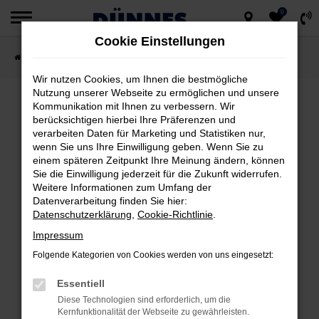
0
Zum
Cookie Einstellungen
Hauptinhalt
Startseite
Fahrzeugsuche
springen
Wir nutzen Cookies, um Ihnen die bestmögliche
Nutzung unserer Webseite zu ermöglichen und unsere
Kommunikation mit Ihnen zu verbessern. Wir
berücksichtigen hierbei Ihre Präferenzen und
FEHLER: NETWORK ERROR
verarbeiten Daten für Marketing und Statistiken nur,
wenn Sie uns Ihre Einwilligung geben. Wenn Sie zu
Beim Laden ist ein Fehler aufgetreten.
einem späteren Zeitpunkt Ihre Meinung ändern, können
Hier sind ein paar Tipps, die dir helfen können:
Sie die Einwilligung jederzeit für die Zukunft widerrufen.
Weitere Informationen zum Umfang der
Datenverarbeitung finden Sie hier:
Überprüfe deine Firewall und deine
Datenschutzerklärung
,
Cookie-Richtlinie
.
Internetverbindung.
Impressum
Laden andere Webseiten, zum Beispiel
deine Suchmaschine?
Folgende Kategorien von Cookies werden von uns eingesetzt:
Prüfe deine Browsererweiterungen.
Essentiell
Manche Erweiterungen, wie Werbeblocker,
Diese Technologien sind erforderlich, um die
können das Laden bestimmter Seiten
Kernfunktionalität der Webseite zu gewährleisten.