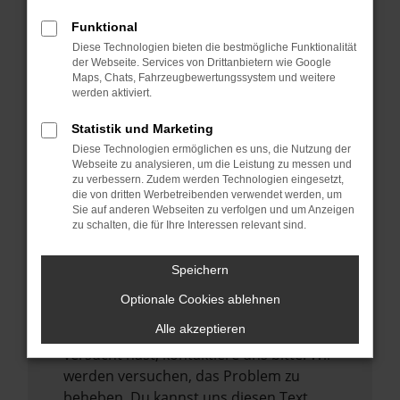
verhindern. Funktioniert die Seite in einem
Funktional
anderen Browser oder in einem privaten
Diese Technologien bieten die bestmögliche Funktionalität
Fenster?
der Webseite. Services von Drittanbietern wie Google
Maps, Chats, Fahrzeugbewertungssystem und weitere
Starte dein Gerät neu.
werden aktiviert.
Das kann manchmal helfen,
vorübergehende Probleme zu beheben.
Statistik und Marketing
Diese Technologien ermöglichen es uns, die Nutzung der
Stelle sicher, dass dein Browser und dein
Webseite zu analysieren, um die Leistung zu messen und
Betriebssystem auf dem neuesten Stand
zu verbessern. Zudem werden Technologien eingesetzt,
sind.
die von dritten Werbetreibenden verwendet werden, um
Sie auf anderen Webseiten zu verfolgen und um Anzeigen
Veraltete Software birgt nicht nur ein
zu schalten, die für Ihre Interessen relevant sind.
Sicherheitsrisiko, sondern kann auch dazu
führen, dass bestimmte Funktionen nicht
Speichern
mehr unterstützt werden.
Optionale Cookies ablehnen
Wende dich an den Webseitenbetreiber.
Alle akzeptieren
Wenn du alle oben genannten Schritte
versucht hast, kontaktiere uns bitte. Wir
werden versuchen, das Problem zu
beheben. Du kannst uns diesen Text