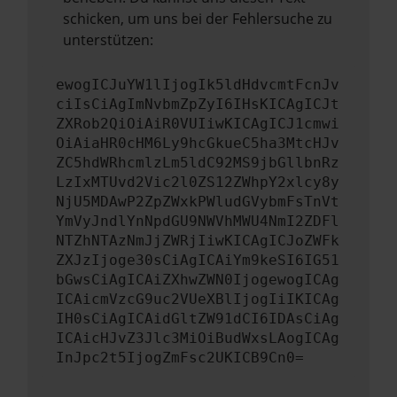
schicken, um uns bei der Fehlersuche zu
unterstützen:
ewogICJuYW1lIjogIk5ldHdvcmtFcnJv
ciIsCiAgImNvbmZpZyI6IHsKICAgICJt
ZXRob2QiOiAiR0VUIiwKICAgICJ1cmwi
OiAiaHR0cHM6Ly9hcGkueC5ha3MtcHJv
ZC5hdWRhcmlzLm5ldC92MS9jbGllbnRz
LzIxMTUvd2Vic2l0ZS12ZWhpY2xlcy8y
NjU5MDAwP2ZpZWxkPWludGVybmFsTnVt
YmVyJndlYnNpdGU9NWVhMWU4NmI2ZDFl
NTZhNTAzNmJjZWRjIiwKICAgICJoZWFk
ZXJzIjoge30sCiAgICAiYm9keSI6IG51
bGwsCiAgICAiZXhwZWN0IjogewogICAg
ICAicmVzcG9uc2VUeXBlIjogIiIKICAg
IH0sCiAgICAidGltZW91dCI6IDAsCiAg
ICAicHJvZ3Jlc3MiOiBudWxsLAogICAg
InJpc2t5IjogZmFsc2UKICB9Cn0=