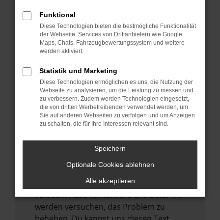
verhindern. Funktioniert die Seite in einem
Funktional
anderen Browser oder in einem privaten
Diese Technologien bieten die bestmögliche Funktionalität
Fenster?
der Webseite. Services von Drittanbietern wie Google
Maps, Chats, Fahrzeugbewertungssystem und weitere
Starte dein Gerät neu.
werden aktiviert.
Das kann manchmal helfen,
vorübergehende Probleme zu beheben.
Statistik und Marketing
Diese Technologien ermöglichen es uns, die Nutzung der
Stelle sicher, dass dein Browser und dein
Webseite zu analysieren, um die Leistung zu messen und
Betriebssystem auf dem neuesten Stand
zu verbessern. Zudem werden Technologien eingesetzt,
sind.
die von dritten Werbetreibenden verwendet werden, um
Sie auf anderen Webseiten zu verfolgen und um Anzeigen
Veraltete Software birgt nicht nur ein
zu schalten, die für Ihre Interessen relevant sind.
Sicherheitsrisiko, sondern kann auch dazu
führen, dass bestimmte Funktionen nicht
Speichern
mehr unterstützt werden.
Optionale Cookies ablehnen
Wende dich an den Webseitenbetreiber.
Alle akzeptieren
Wenn du alle oben genannten Schritte
versucht hast, kontaktiere uns bitte. Wir
werden versuchen, das Problem zu
beheben. Du kannst uns diesen Text