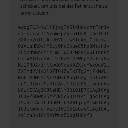
schicken, um uns bei der Fehlersuche zu
unterstützen:
ewogICJuYW1lIjogIk5ldHdvcmtFcnJv
ciIsCiAgImNvbmZpZyI6IHsKICAgICJt
ZXRob2QiOiAiR0VUIiwKICAgICJ1cmwi
OiAiaHR0cHM6Ly9hcGkueC5ha3MtcHJv
ZC5hdWRhcmlzLm5ldC92MS9jbGllbnRz
LzIxMTUvd2Vic2l0ZS12ZWhpY2xlcy8z
NzI0NDA/ZmllbGQ9aW50ZXJuYWxOdW1i
ZXImd2Vic2l0ZT01ZWExZTg2YjZkMWU1
NmE1MDM2YmNlZGMiLAogICAgImhlYWRl
cnMiOiB7fSwKICAgICJib2R5IjogbnVs
bCwKICAgICJleHBlY3QiOiB7CiAgICAg
ICJyZXNwb25zZVR5cGUiOiAiIgogICAg
fSwKICAgICJ0aW1lb3V0IjogMCwKICAg
ICJwcm9ncmVzcyI6IG51bGwsCiAgICAi
cmlza3kiOiBmYWxzZQogIH0KfQ==