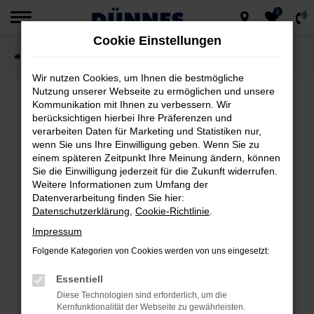
0
Zum
Cookie Einstellungen
Hauptinhalt
Startseite
Fahrzeugsuche
springen
Wir nutzen Cookies, um Ihnen die bestmögliche
Nutzung unserer Webseite zu ermöglichen und unsere
Kommunikation mit Ihnen zu verbessern. Wir
berücksichtigen hierbei Ihre Präferenzen und
FEHLER: NETWORK ERROR
verarbeiten Daten für Marketing und Statistiken nur,
wenn Sie uns Ihre Einwilligung geben. Wenn Sie zu
Beim Laden ist ein Fehler aufgetreten.
einem späteren Zeitpunkt Ihre Meinung ändern, können
Hier sind ein paar Tipps, die dir helfen können:
Sie die Einwilligung jederzeit für die Zukunft widerrufen.
Weitere Informationen zum Umfang der
Datenverarbeitung finden Sie hier:
Überprüfe deine Firewall und deine
Datenschutzerklärung
,
Cookie-Richtlinie
.
Internetverbindung.
Impressum
Laden andere Webseiten, zum Beispiel
deine Suchmaschine?
Folgende Kategorien von Cookies werden von uns eingesetzt:
Prüfe deine Browsererweiterungen.
Essentiell
Manche Erweiterungen, wie Werbeblocker,
Diese Technologien sind erforderlich, um die
können das Laden bestimmter Seiten
Kernfunktionalität der Webseite zu gewährleisten.