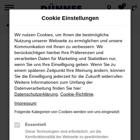
0
Zum
Cookie Einstellungen
Hauptinhalt
Startseite
Fahrzeugsuche
springen
Wir nutzen Cookies, um Ihnen die bestmögliche
Nutzung unserer Webseite zu ermöglichen und unsere
Kommunikation mit Ihnen zu verbessern. Wir
berücksichtigen hierbei Ihre Präferenzen und
FEHLER: NETWORK ERROR
verarbeiten Daten für Marketing und Statistiken nur,
wenn Sie uns Ihre Einwilligung geben. Wenn Sie zu
Beim Laden ist ein Fehler aufgetreten.
einem späteren Zeitpunkt Ihre Meinung ändern, können
Hier sind ein paar Tipps, die dir helfen können:
Sie die Einwilligung jederzeit für die Zukunft widerrufen.
Weitere Informationen zum Umfang der
Datenverarbeitung finden Sie hier:
Überprüfe deine Firewall und deine
Datenschutzerklärung
,
Cookie-Richtlinie
.
Internetverbindung.
Impressum
Laden andere Webseiten, zum Beispiel
deine Suchmaschine?
Folgende Kategorien von Cookies werden von uns eingesetzt:
Prüfe deine Browsererweiterungen.
Essentiell
Manche Erweiterungen, wie Werbeblocker,
Diese Technologien sind erforderlich, um die
können das Laden bestimmter Seiten
Kernfunktionalität der Webseite zu gewährleisten.