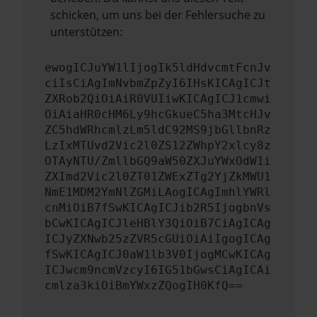
schicken, um uns bei der Fehlersuche zu
unterstützen:
ewogICJuYW1lIjogIk5ldHdvcmtFcnJv
ciIsCiAgImNvbmZpZyI6IHsKICAgICJt
ZXRob2QiOiAiR0VUIiwKICAgICJ1cmwi
OiAiaHR0cHM6Ly9hcGkueC5ha3MtcHJv
ZC5hdWRhcmlzLm5ldC92MS9jbGllbnRz
LzIxMTUvd2Vic2l0ZS12ZWhpY2xlcy8z
OTAyNTU/ZmllbGQ9aW50ZXJuYWxOdW1i
ZXImd2Vic2l0ZT01ZWExZTg2YjZkMWU1
NmE1MDM2YmNlZGMiLAogICAgImhlYWRl
cnMiOiB7fSwKICAgICJib2R5IjogbnVs
bCwKICAgICJleHBlY3QiOiB7CiAgICAg
ICJyZXNwb25zZVR5cGUiOiAiIgogICAg
fSwKICAgICJ0aW1lb3V0IjogMCwKICAg
ICJwcm9ncmVzcyI6IG51bGwsCiAgICAi
cmlza3kiOiBmYWxzZQogIH0KfQ==