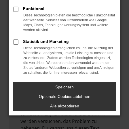
verhindern. Funktioniert die Seite in einem
Funktional
anderen Browser oder in einem privaten
Diese Technologien bieten die bestmögliche Funktionalität
Fenster?
der Webseite. Services von Drittanbietern wie Google
Maps, Chats, Fahrzeugbewertungssystem und weitere
Starte dein Gerät neu.
werden aktiviert.
Das kann manchmal helfen,
vorübergehende Probleme zu beheben.
Statistik und Marketing
Diese Technologien ermöglichen es uns, die Nutzung der
Stelle sicher, dass dein Browser und dein
Webseite zu analysieren, um die Leistung zu messen und
Betriebssystem auf dem neuesten Stand
zu verbessern. Zudem werden Technologien eingesetzt,
sind.
die von dritten Werbetreibenden verwendet werden, um
Sie auf anderen Webseiten zu verfolgen und um Anzeigen
Veraltete Software birgt nicht nur ein
zu schalten, die für Ihre Interessen relevant sind.
Sicherheitsrisiko, sondern kann auch dazu
führen, dass bestimmte Funktionen nicht
Speichern
mehr unterstützt werden.
Optionale Cookies ablehnen
Wende dich an den Webseitenbetreiber.
Alle akzeptieren
Wenn du alle oben genannten Schritte
versucht hast, kontaktiere uns bitte. Wir
werden versuchen, das Problem zu
beheben. Du kannst uns diesen Text