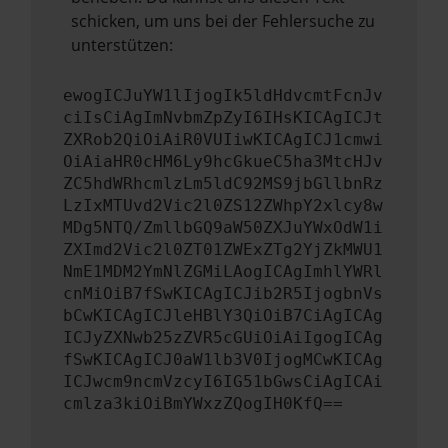
schicken, um uns bei der Fehlersuche zu
unterstützen:
ewogICJuYW1lIjogIk5ldHdvcmtFcnJv
ciIsCiAgImNvbmZpZyI6IHsKICAgICJt
ZXRob2QiOiAiR0VUIiwKICAgICJ1cmwi
OiAiaHR0cHM6Ly9hcGkueC5ha3MtcHJv
ZC5hdWRhcmlzLm5ldC92MS9jbGllbnRz
LzIxMTUvd2Vic2l0ZS12ZWhpY2xlcy8w
MDg5NTQ/ZmllbGQ9aW50ZXJuYWxOdW1i
ZXImd2Vic2l0ZT01ZWExZTg2YjZkMWU1
NmE1MDM2YmNlZGMiLAogICAgImhlYWRl
cnMiOiB7fSwKICAgICJib2R5IjogbnVs
bCwKICAgICJleHBlY3QiOiB7CiAgICAg
ICJyZXNwb25zZVR5cGUiOiAiIgogICAg
fSwKICAgICJ0aW1lb3V0IjogMCwKICAg
ICJwcm9ncmVzcyI6IG51bGwsCiAgICAi
cmlza3kiOiBmYWxzZQogIH0KfQ==