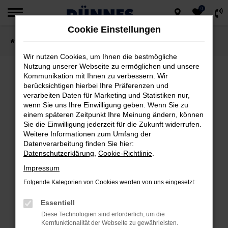
0
Zum
Cookie Einstellungen
Hauptinhalt
Startseite
Fahrzeugsuche
springen
Wir nutzen Cookies, um Ihnen die bestmögliche
Nutzung unserer Webseite zu ermöglichen und unsere
Kommunikation mit Ihnen zu verbessern. Wir
berücksichtigen hierbei Ihre Präferenzen und
FEHLER: NETWORK ERROR
verarbeiten Daten für Marketing und Statistiken nur,
wenn Sie uns Ihre Einwilligung geben. Wenn Sie zu
Beim Laden ist ein Fehler aufgetreten.
einem späteren Zeitpunkt Ihre Meinung ändern, können
Hier sind ein paar Tipps, die dir helfen können:
Sie die Einwilligung jederzeit für die Zukunft widerrufen.
Weitere Informationen zum Umfang der
Datenverarbeitung finden Sie hier:
Überprüfe deine Firewall und deine
Datenschutzerklärung
,
Cookie-Richtlinie
.
Internetverbindung.
Impressum
Laden andere Webseiten, zum Beispiel
deine Suchmaschine?
Folgende Kategorien von Cookies werden von uns eingesetzt:
Prüfe deine Browsererweiterungen.
Essentiell
Manche Erweiterungen, wie Werbeblocker,
Diese Technologien sind erforderlich, um die
können das Laden bestimmter Seiten
Kernfunktionalität der Webseite zu gewährleisten.