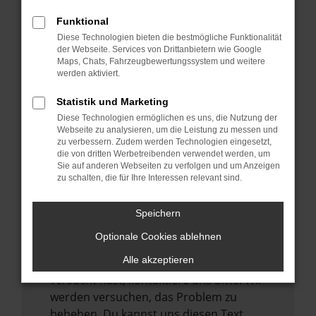
verhindern. Funktioniert die Seite in einem
Funktional
anderen Browser oder in einem privaten
Diese Technologien bieten die bestmögliche Funktionalität
Fenster?
der Webseite. Services von Drittanbietern wie Google
Maps, Chats, Fahrzeugbewertungssystem und weitere
Starte dein Gerät neu.
werden aktiviert.
Das kann manchmal helfen,
vorübergehende Probleme zu beheben.
Statistik und Marketing
Diese Technologien ermöglichen es uns, die Nutzung der
Stelle sicher, dass dein Browser und dein
Webseite zu analysieren, um die Leistung zu messen und
Betriebssystem auf dem neuesten Stand
zu verbessern. Zudem werden Technologien eingesetzt,
sind.
die von dritten Werbetreibenden verwendet werden, um
Sie auf anderen Webseiten zu verfolgen und um Anzeigen
Veraltete Software birgt nicht nur ein
zu schalten, die für Ihre Interessen relevant sind.
Sicherheitsrisiko, sondern kann auch dazu
führen, dass bestimmte Funktionen nicht
Speichern
mehr unterstützt werden.
Optionale Cookies ablehnen
Wende dich an den Webseitenbetreiber.
Alle akzeptieren
Wenn du alle oben genannten Schritte
versucht hast, kontaktiere uns bitte. Wir
werden versuchen, das Problem zu
beheben. Du kannst uns diesen Text