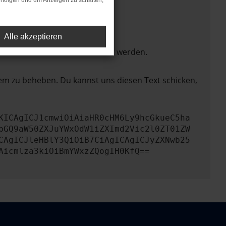
rfolgen und um Anzeigen zu schalten,
Alle akzeptieren
ktionen nicht mehr unterstützt werden.
lem zu beheben. Du kannst uns diesen Text schicken,
KICAgICJ1cmwiOiAiaHR0cHM6Ly9hcGkueC5ha
bGQ9aW50ZXJuYWxOdW1iZXImd2Vic2l0ZT01ZW
CAgICJleHBlY3QiOiB7CiAgICAgICJyZXNwb25
Aicmlza3kiOiBmYWxzZQogIH0KfQ==