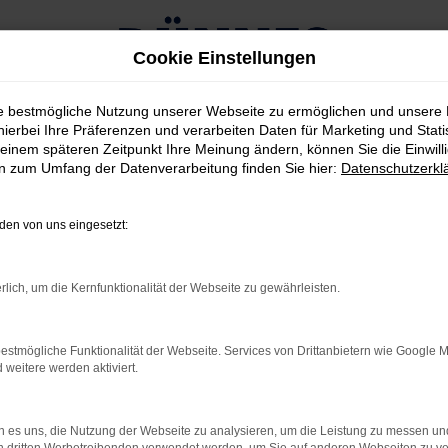
Cookie Einstellungen
ie bestmögliche Nutzung unserer Webseite zu ermöglichen und unsere
hierbei Ihre Präferenzen und verarbeiten Daten für Marketing und Stati
einem späteren Zeitpunkt Ihre Meinung ändern, können Sie die Einwillig
en zum Umfang der Datenverarbeitung finden Sie hier:
Datenschutzerkl
RROR
en von uns eingesetzt:
rlich, um die Kernfunktionalität der Webseite zu gewährleisten.
rbindung.
estmögliche Funktionalität der Webseite. Services von Drittanbietern wie Google 
hmaschine?
eitere werden aktiviert.
das Laden bestimmter Seiten verhindern. Funktioniert die
 es uns, die Nutzung der Webseite zu analysieren, um die Leistung zu messen u