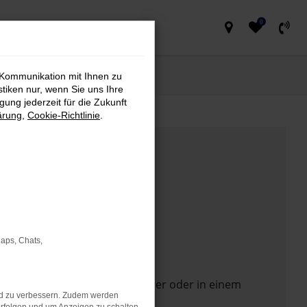
0
 Kommunikation mit Ihnen zu
stiken nur, wenn Sie uns Ihre
ung jederzeit für die Zukunft
ärung
,
Cookie-Richtlinie
.
Maps, Chats,
 Seite in einem anderen Browser oder in einem
nd zu verbessern. Zudem werden