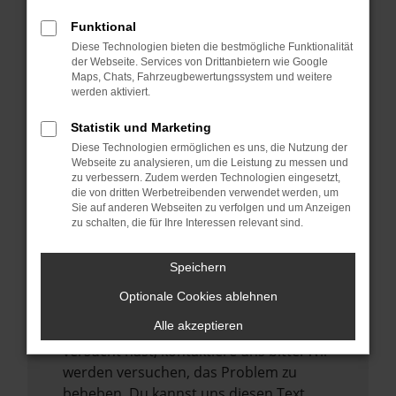
verhindern. Funktioniert die Seite in einem
Funktional
anderen Browser oder in einem privaten
Diese Technologien bieten die bestmögliche Funktionalität
Fenster?
der Webseite. Services von Drittanbietern wie Google
Maps, Chats, Fahrzeugbewertungssystem und weitere
Starte dein Gerät neu.
werden aktiviert.
Das kann manchmal helfen,
vorübergehende Probleme zu beheben.
Statistik und Marketing
Diese Technologien ermöglichen es uns, die Nutzung der
Stelle sicher, dass dein Browser und dein
Webseite zu analysieren, um die Leistung zu messen und
Betriebssystem auf dem neuesten Stand
zu verbessern. Zudem werden Technologien eingesetzt,
sind.
die von dritten Werbetreibenden verwendet werden, um
Sie auf anderen Webseiten zu verfolgen und um Anzeigen
Veraltete Software birgt nicht nur ein
zu schalten, die für Ihre Interessen relevant sind.
Sicherheitsrisiko, sondern kann auch dazu
führen, dass bestimmte Funktionen nicht
Speichern
mehr unterstützt werden.
Optionale Cookies ablehnen
Wende dich an den Webseitenbetreiber.
Alle akzeptieren
Wenn du alle oben genannten Schritte
versucht hast, kontaktiere uns bitte. Wir
werden versuchen, das Problem zu
beheben. Du kannst uns diesen Text