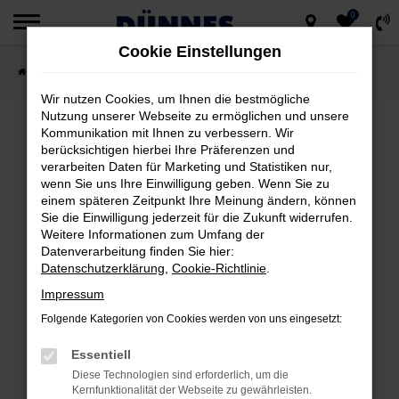
0
Zum
Cookie Einstellungen
Hauptinhalt
Startseite
Fahrzeugsuche
springen
Wir nutzen Cookies, um Ihnen die bestmögliche
Nutzung unserer Webseite zu ermöglichen und unsere
Kommunikation mit Ihnen zu verbessern. Wir
berücksichtigen hierbei Ihre Präferenzen und
FEHLER: NETWORK ERROR
verarbeiten Daten für Marketing und Statistiken nur,
wenn Sie uns Ihre Einwilligung geben. Wenn Sie zu
Beim Laden ist ein Fehler aufgetreten.
einem späteren Zeitpunkt Ihre Meinung ändern, können
Hier sind ein paar Tipps, die dir helfen können:
Sie die Einwilligung jederzeit für die Zukunft widerrufen.
Weitere Informationen zum Umfang der
Datenverarbeitung finden Sie hier:
Überprüfe deine Firewall und deine
Datenschutzerklärung
,
Cookie-Richtlinie
.
Internetverbindung.
Impressum
Laden andere Webseiten, zum Beispiel
deine Suchmaschine?
Folgende Kategorien von Cookies werden von uns eingesetzt:
Prüfe deine Browsererweiterungen.
Essentiell
Manche Erweiterungen, wie Werbeblocker,
Diese Technologien sind erforderlich, um die
können das Laden bestimmter Seiten
Kernfunktionalität der Webseite zu gewährleisten.