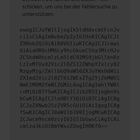
schicken, um uns bei der Fehlersuche zu
unterstützen:
ewogICJuYW1lIjogIk5ldHdvcmtFcnJv
ciIsCiAgImNvbmZpZyI6IHsKICAgICJt
ZXRob2QiOiAiR0VUIiwKICAgICJ1cmwi
OiAiaHR0cHM6Ly9hcGkueC5ha3MtcHJv
ZC5hdWRhcmlzLm5ldC92MS9jbGllbnRz
LzIxMTUvd2Vic2l0ZS12ZWhpY2xlcy82
MzgyMjg/ZmllbGQ9aW50ZXJuYWxOdW1i
ZXImd2Vic2l0ZT01ZWExZTg2YjZkMWU1
NmE1MDM2YmNlZGMiLAogICAgImhlYWRl
cnMiOiB7fSwKICAgICJib2R5IjogbnVs
bCwKICAgICJleHBlY3QiOiB7CiAgICAg
ICJyZXNwb25zZVR5cGUiOiAiIgogICAg
fSwKICAgICJ0aW1lb3V0IjogMCwKICAg
ICJwcm9ncmVzcyI6IG51bGwsCiAgICAi
cmlza3kiOiBmYWxzZQogIH0KfQ==