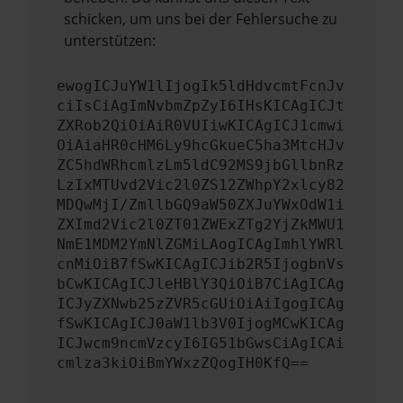
schicken, um uns bei der Fehlersuche zu
unterstützen:
ewogICJuYW1lIjogIk5ldHdvcmtFcnJv
ciIsCiAgImNvbmZpZyI6IHsKICAgICJt
ZXRob2QiOiAiR0VUIiwKICAgICJ1cmwi
OiAiaHR0cHM6Ly9hcGkueC5ha3MtcHJv
ZC5hdWRhcmlzLm5ldC92MS9jbGllbnRz
LzIxMTUvd2Vic2l0ZS12ZWhpY2xlcy82
MDQwMjI/ZmllbGQ9aW50ZXJuYWxOdW1i
ZXImd2Vic2l0ZT01ZWExZTg2YjZkMWU1
NmE1MDM2YmNlZGMiLAogICAgImhlYWRl
cnMiOiB7fSwKICAgICJib2R5IjogbnVs
bCwKICAgICJleHBlY3QiOiB7CiAgICAg
ICJyZXNwb25zZVR5cGUiOiAiIgogICAg
fSwKICAgICJ0aW1lb3V0IjogMCwKICAg
ICJwcm9ncmVzcyI6IG51bGwsCiAgICAi
cmlza3kiOiBmYWxzZQogIH0KfQ==