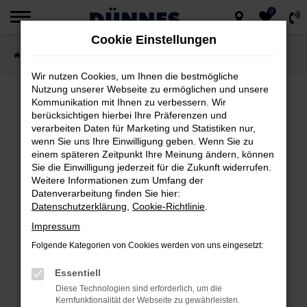
0
Zum
Cookie Einstellungen
Hauptinhalt
Startseite
Fahrzeugsuche
springen
Wir nutzen Cookies, um Ihnen die bestmögliche
Nutzung unserer Webseite zu ermöglichen und unsere
Kommunikation mit Ihnen zu verbessern. Wir
berücksichtigen hierbei Ihre Präferenzen und
FEHLER: NETWORK ERROR
verarbeiten Daten für Marketing und Statistiken nur,
wenn Sie uns Ihre Einwilligung geben. Wenn Sie zu
Beim Laden ist ein Fehler aufgetreten.
einem späteren Zeitpunkt Ihre Meinung ändern, können
Hier sind ein paar Tipps, die dir helfen können:
Sie die Einwilligung jederzeit für die Zukunft widerrufen.
Weitere Informationen zum Umfang der
Datenverarbeitung finden Sie hier:
Überprüfe deine Firewall und deine
Datenschutzerklärung
,
Cookie-Richtlinie
.
Internetverbindung.
Impressum
Laden andere Webseiten, zum Beispiel
deine Suchmaschine?
Folgende Kategorien von Cookies werden von uns eingesetzt:
Prüfe deine Browsererweiterungen.
Essentiell
Manche Erweiterungen, wie Werbeblocker,
Diese Technologien sind erforderlich, um die
können das Laden bestimmter Seiten
Kernfunktionalität der Webseite zu gewährleisten.