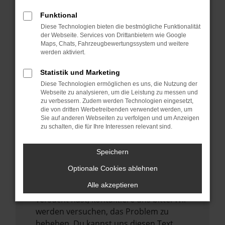
verhindern. Funktioniert die Seite in einem
Funktional
anderen Browser oder in einem privaten
Diese Technologien bieten die bestmögliche Funktionalität
Fenster?
der Webseite. Services von Drittanbietern wie Google
Maps, Chats, Fahrzeugbewertungssystem und weitere
Starte dein Gerät neu.
werden aktiviert.
Das kann manchmal helfen,
vorübergehende Probleme zu beheben.
Statistik und Marketing
Diese Technologien ermöglichen es uns, die Nutzung der
Stelle sicher, dass dein Browser und dein
Webseite zu analysieren, um die Leistung zu messen und
Betriebssystem auf dem neuesten Stand
zu verbessern. Zudem werden Technologien eingesetzt,
sind.
die von dritten Werbetreibenden verwendet werden, um
Sie auf anderen Webseiten zu verfolgen und um Anzeigen
Veraltete Software birgt nicht nur ein
zu schalten, die für Ihre Interessen relevant sind.
Sicherheitsrisiko, sondern kann auch dazu
führen, dass bestimmte Funktionen nicht
Speichern
mehr unterstützt werden.
Optionale Cookies ablehnen
Wende dich an den Webseitenbetreiber.
Alle akzeptieren
Wenn du alle oben genannten Schritte
versucht hast, kontaktiere uns bitte. Wir
werden versuchen, das Problem zu
beheben. Du kannst uns diesen Text