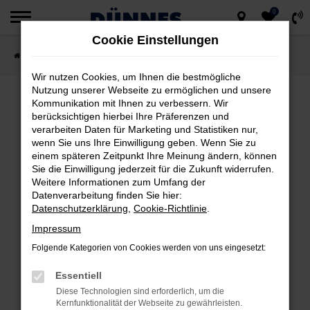
0
Zum
Cookie Einstellungen
Hauptinhalt
Startseite
Fahrzeugsuche
springen
Wir nutzen Cookies, um Ihnen die bestmögliche
Nutzung unserer Webseite zu ermöglichen und unsere
Kommunikation mit Ihnen zu verbessern. Wir
berücksichtigen hierbei Ihre Präferenzen und
FEHLER: NETWORK ERROR
verarbeiten Daten für Marketing und Statistiken nur,
wenn Sie uns Ihre Einwilligung geben. Wenn Sie zu
Beim Laden ist ein Fehler aufgetreten.
einem späteren Zeitpunkt Ihre Meinung ändern, können
Hier sind ein paar Tipps, die dir helfen können:
Sie die Einwilligung jederzeit für die Zukunft widerrufen.
Weitere Informationen zum Umfang der
Datenverarbeitung finden Sie hier:
Überprüfe deine Firewall und deine
Datenschutzerklärung
,
Cookie-Richtlinie
.
Internetverbindung.
Impressum
Laden andere Webseiten, zum Beispiel
deine Suchmaschine?
Folgende Kategorien von Cookies werden von uns eingesetzt:
Prüfe deine Browsererweiterungen.
Essentiell
Manche Erweiterungen, wie Werbeblocker,
Diese Technologien sind erforderlich, um die
können das Laden bestimmter Seiten
Kernfunktionalität der Webseite zu gewährleisten.