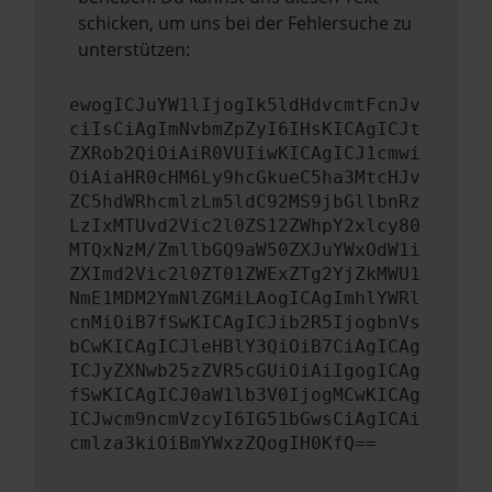
schicken, um uns bei der Fehlersuche zu
unterstützen:
ewogICJuYW1lIjogIk5ldHdvcmtFcnJv
ciIsCiAgImNvbmZpZyI6IHsKICAgICJt
ZXRob2QiOiAiR0VUIiwKICAgICJ1cmwi
OiAiaHR0cHM6Ly9hcGkueC5ha3MtcHJv
ZC5hdWRhcmlzLm5ldC92MS9jbGllbnRz
LzIxMTUvd2Vic2l0ZS12ZWhpY2xlcy80
MTQxNzM/ZmllbGQ9aW50ZXJuYWxOdW1i
ZXImd2Vic2l0ZT01ZWExZTg2YjZkMWU1
NmE1MDM2YmNlZGMiLAogICAgImhlYWRl
cnMiOiB7fSwKICAgICJib2R5IjogbnVs
bCwKICAgICJleHBlY3QiOiB7CiAgICAg
ICJyZXNwb25zZVR5cGUiOiAiIgogICAg
fSwKICAgICJ0aW1lb3V0IjogMCwKICAg
ICJwcm9ncmVzcyI6IG51bGwsCiAgICAi
cmlza3kiOiBmYWxzZQogIH0KfQ==