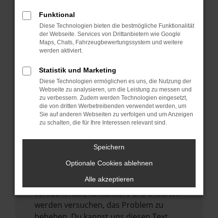
verhindern. Funktioniert die Seite in einem
Funktional
anderen Browser oder in einem privaten
Diese Technologien bieten die bestmögliche Funktionalität
Fenster?
der Webseite. Services von Drittanbietern wie Google
Maps, Chats, Fahrzeugbewertungssystem und weitere
Starte dein Gerät neu.
werden aktiviert.
Das kann manchmal helfen,
vorübergehende Probleme zu beheben.
Statistik und Marketing
Diese Technologien ermöglichen es uns, die Nutzung der
Stelle sicher, dass dein Browser und dein
Webseite zu analysieren, um die Leistung zu messen und
Betriebssystem auf dem neuesten Stand
zu verbessern. Zudem werden Technologien eingesetzt,
sind.
die von dritten Werbetreibenden verwendet werden, um
Sie auf anderen Webseiten zu verfolgen und um Anzeigen
Veraltete Software birgt nicht nur ein
zu schalten, die für Ihre Interessen relevant sind.
Sicherheitsrisiko, sondern kann auch dazu
führen, dass bestimmte Funktionen nicht
Speichern
mehr unterstützt werden.
Optionale Cookies ablehnen
Wende dich an den Webseitenbetreiber.
Alle akzeptieren
Wenn du alle oben genannten Schritte
versucht hast, kontaktiere uns bitte. Wir
werden versuchen, das Problem zu
beheben. Du kannst uns diesen Text