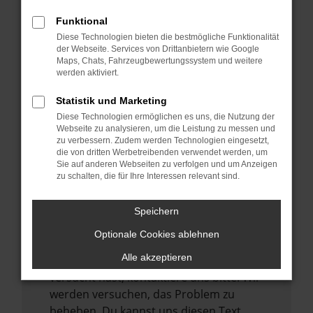
verhindern. Funktioniert die Seite in einem
Funktional
anderen Browser oder in einem privaten
Diese Technologien bieten die bestmögliche Funktionalität
Fenster?
der Webseite. Services von Drittanbietern wie Google
Maps, Chats, Fahrzeugbewertungssystem und weitere
Starte dein Gerät neu.
werden aktiviert.
Das kann manchmal helfen,
vorübergehende Probleme zu beheben.
Statistik und Marketing
Diese Technologien ermöglichen es uns, die Nutzung der
Stelle sicher, dass dein Browser und dein
Webseite zu analysieren, um die Leistung zu messen und
Betriebssystem auf dem neuesten Stand
zu verbessern. Zudem werden Technologien eingesetzt,
sind.
die von dritten Werbetreibenden verwendet werden, um
Sie auf anderen Webseiten zu verfolgen und um Anzeigen
Veraltete Software birgt nicht nur ein
zu schalten, die für Ihre Interessen relevant sind.
Sicherheitsrisiko, sondern kann auch dazu
führen, dass bestimmte Funktionen nicht
Speichern
mehr unterstützt werden.
Optionale Cookies ablehnen
Wende dich an den Webseitenbetreiber.
Alle akzeptieren
Wenn du alle oben genannten Schritte
versucht hast, kontaktiere uns bitte. Wir
werden versuchen, das Problem zu
beheben. Du kannst uns diesen Text