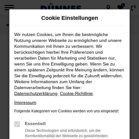
0
Zum
Cookie Einstellungen
Hauptinhalt
Startseite
Fahrzeugsuche
springen
Wir nutzen Cookies, um Ihnen die bestmögliche
Nutzung unserer Webseite zu ermöglichen und unsere
Kommunikation mit Ihnen zu verbessern. Wir
berücksichtigen hierbei Ihre Präferenzen und
FEHLER: NETWORK ERROR
verarbeiten Daten für Marketing und Statistiken nur,
wenn Sie uns Ihre Einwilligung geben. Wenn Sie zu
Beim Laden ist ein Fehler aufgetreten.
einem späteren Zeitpunkt Ihre Meinung ändern, können
Hier sind ein paar Tipps, die dir helfen können:
Sie die Einwilligung jederzeit für die Zukunft widerrufen.
Weitere Informationen zum Umfang der
Datenverarbeitung finden Sie hier:
Überprüfe deine Firewall und deine
Datenschutzerklärung
,
Cookie-Richtlinie
.
Internetverbindung.
Impressum
Laden andere Webseiten, zum Beispiel
deine Suchmaschine?
Folgende Kategorien von Cookies werden von uns eingesetzt:
Prüfe deine Browsererweiterungen.
Essentiell
Manche Erweiterungen, wie Werbeblocker,
Diese Technologien sind erforderlich, um die
können das Laden bestimmter Seiten
Kernfunktionalität der Webseite zu gewährleisten.