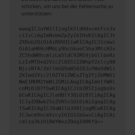
schicken, um uns bei der Fehlersuche zu
unterstützen:
ewogICJuYW1lIjogIk5ldHdvcmtFcnJv
ciIsCiAgImNvbmZpZyI6IHsKICAgICJt
ZXRob2QiOiAiR0VUIiwKICAgICJ1cmwi
OiAiaHR0cHM6Ly9hcGkueC5ha3MtcHJv
ZC5hdWRhcmlzLm5ldC92MS9jbGllbnRz
LzIxMTUvd2Vic2l0ZS12ZWhpY2xlcy80
NjczNTA/ZmllbGQ9aW50ZXJuYWxOdW1i
ZXImd2Vic2l0ZT01ZWExZTg2YjZkMWU1
NmE1MDM2YmNlZGMiLAogICAgImhlYWRl
cnMiOiB7fSwKICAgICJib2R5IjogbnVs
bCwKICAgICJleHBlY3QiOiB7CiAgICAg
ICJyZXNwb25zZVR5cGUiOiAiIgogICAg
fSwKICAgICJ0aW1lb3V0IjogMCwKICAg
ICJwcm9ncmVzcyI6IG51bGwsCiAgICAi
cmlza3kiOiBmYWxzZQogIH0KfQ==