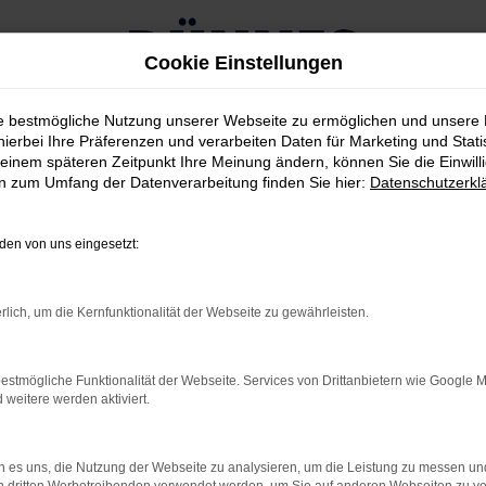
Cookie Einstellungen
ie bestmögliche Nutzung unserer Webseite zu ermöglichen und unsere
hierbei Ihre Präferenzen und verarbeiten Daten für Marketing und Stati
einem späteren Zeitpunkt Ihre Meinung ändern, können Sie die Einwillig
en zum Umfang der Datenverarbeitung finden Sie hier:
Datenschutzerkl
RROR
en von uns eingesetzt:
rlich, um die Kernfunktionalität der Webseite zu gewährleisten.
rbindung.
estmögliche Funktionalität der Webseite. Services von Drittanbietern wie Google 
hmaschine?
eitere werden aktiviert.
das Laden bestimmter Seiten verhindern. Funktioniert die
 es uns, die Nutzung der Webseite zu analysieren, um die Leistung zu messen u