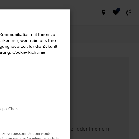
0
 Kommunikation mit Ihnen zu
stiken nur, wenn Sie uns Ihre
ung jederzeit für die Zukunft
ärung
,
Cookie-Richtlinie
.
Maps, Chats,
 Seite in einem anderen Browser oder in einem
nd zu verbessern. Zudem werden