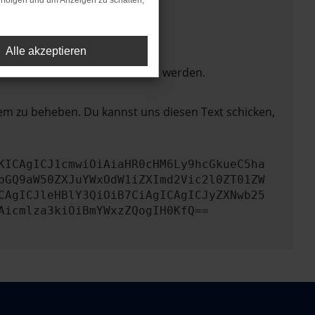
rfolgen und um Anzeigen zu schalten,
Alle akzeptieren
ktionen nicht mehr unterstützt werden.
lem zu beheben. Du kannst uns diesen Text schicken,
KICAgICJ1cmwiOiAiaHR0cHM6Ly9hcGkueC5ha
bGQ9aW50ZXJuYWxOdW1iZXImd2Vic2l0ZT01ZW
CAgICJleHBlY3QiOiB7CiAgICAgICJyZXNwb25
Aicmlza3kiOiBmYWxzZQogIH0KfQ==