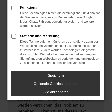
verhindern. Funktioniert die Seite in einem
Funktional
anderen Browser oder in einem privaten
Diese Technologien bieten die bestmögliche Funktionalität
Fenster?
der Webseite. Services von Drittanbietern wie Google
Maps, Chats, Fahrzeugbewertungssystem und weitere
Starte dein Gerät neu.
werden aktiviert.
Das kann manchmal helfen,
vorübergehende Probleme zu beheben.
Statistik und Marketing
Diese Technologien ermöglichen es uns, die Nutzung der
Stelle sicher, dass dein Browser und dein
Webseite zu analysieren, um die Leistung zu messen und
Betriebssystem auf dem neuesten Stand
zu verbessern. Zudem werden Technologien eingesetzt,
sind.
die von dritten Werbetreibenden verwendet werden, um
Sie auf anderen Webseiten zu verfolgen und um Anzeigen
Veraltete Software birgt nicht nur ein
zu schalten, die für Ihre Interessen relevant sind.
Sicherheitsrisiko, sondern kann auch dazu
führen, dass bestimmte Funktionen nicht
Speichern
mehr unterstützt werden.
Optionale Cookies ablehnen
Wende dich an den Webseitenbetreiber.
Alle akzeptieren
Wenn du alle oben genannten Schritte
versucht hast, kontaktiere uns bitte. Wir
werden versuchen, das Problem zu
beheben. Du kannst uns diesen Text