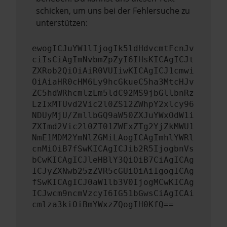
schicken, um uns bei der Fehlersuche zu
unterstützen:
ewogICJuYW1lIjogIk5ldHdvcmtFcnJv
ciIsCiAgImNvbmZpZyI6IHsKICAgICJt
ZXRob2QiOiAiR0VUIiwKICAgICJ1cmwi
OiAiaHR0cHM6Ly9hcGkueC5ha3MtcHJv
ZC5hdWRhcmlzLm5ldC92MS9jbGllbnRz
LzIxMTUvd2Vic2l0ZS12ZWhpY2xlcy96
NDUyMjU/ZmllbGQ9aW50ZXJuYWxOdW1i
ZXImd2Vic2l0ZT01ZWExZTg2YjZkMWU1
NmE1MDM2YmNlZGMiLAogICAgImhlYWRl
cnMiOiB7fSwKICAgICJib2R5IjogbnVs
bCwKICAgICJleHBlY3QiOiB7CiAgICAg
ICJyZXNwb25zZVR5cGUiOiAiIgogICAg
fSwKICAgICJ0aW1lb3V0IjogMCwKICAg
ICJwcm9ncmVzcyI6IG51bGwsCiAgICAi
cmlza3kiOiBmYWxzZQogIH0KfQ==