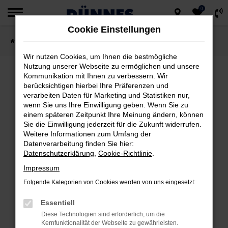
0
Zum
Cookie Einstellungen
Hauptinhalt
Startseite
Fahrzeugsuche
springen
Wir nutzen Cookies, um Ihnen die bestmögliche
Nutzung unserer Webseite zu ermöglichen und unsere
Kommunikation mit Ihnen zu verbessern. Wir
berücksichtigen hierbei Ihre Präferenzen und
FEHLER: NETWORK ERROR
verarbeiten Daten für Marketing und Statistiken nur,
wenn Sie uns Ihre Einwilligung geben. Wenn Sie zu
Beim Laden ist ein Fehler aufgetreten.
einem späteren Zeitpunkt Ihre Meinung ändern, können
Hier sind ein paar Tipps, die dir helfen können:
Sie die Einwilligung jederzeit für die Zukunft widerrufen.
Weitere Informationen zum Umfang der
Datenverarbeitung finden Sie hier:
Überprüfe deine Firewall und deine
Datenschutzerklärung
,
Cookie-Richtlinie
.
Internetverbindung.
Impressum
Laden andere Webseiten, zum Beispiel
deine Suchmaschine?
Folgende Kategorien von Cookies werden von uns eingesetzt:
Prüfe deine Browsererweiterungen.
Essentiell
Manche Erweiterungen, wie Werbeblocker,
Diese Technologien sind erforderlich, um die
können das Laden bestimmter Seiten
Kernfunktionalität der Webseite zu gewährleisten.