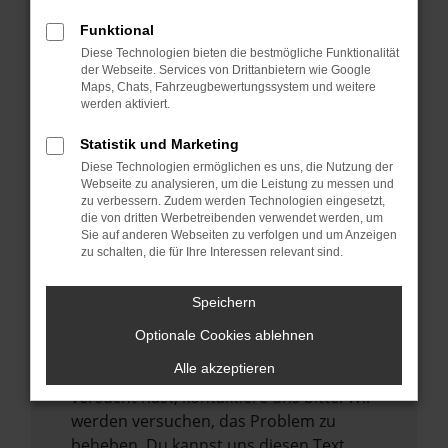
verhindern. Funktioniert die Seite in einem
Funktional
anderen Browser oder in einem privaten
Diese Technologien bieten die bestmögliche Funktionalität
Fenster?
der Webseite. Services von Drittanbietern wie Google
Maps, Chats, Fahrzeugbewertungssystem und weitere
Starte dein Gerät neu.
werden aktiviert.
Das kann manchmal helfen,
vorübergehende Probleme zu beheben.
Statistik und Marketing
Diese Technologien ermöglichen es uns, die Nutzung der
Stelle sicher, dass dein Browser und dein
Webseite zu analysieren, um die Leistung zu messen und
Betriebssystem auf dem neuesten Stand
zu verbessern. Zudem werden Technologien eingesetzt,
sind.
die von dritten Werbetreibenden verwendet werden, um
Sie auf anderen Webseiten zu verfolgen und um Anzeigen
Veraltete Software birgt nicht nur ein
zu schalten, die für Ihre Interessen relevant sind.
Sicherheitsrisiko, sondern kann auch dazu
führen, dass bestimmte Funktionen nicht
Speichern
mehr unterstützt werden.
Optionale Cookies ablehnen
Wende dich an den Webseitenbetreiber.
Alle akzeptieren
Wenn du alle oben genannten Schritte
versucht hast, kontaktiere uns bitte. Wir
werden versuchen, das Problem zu
beheben. Du kannst uns diesen Text