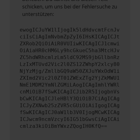
schicken, um uns bei der Fehlersuche zu
unterstützen:
ewogICJuYW1lIjogIk5ldHdvcmtFcnJv
ciIsCiAgImNvbmZpZyI6IHsKICAgICJt
ZXRob2QiOiAiR0VUIiwKICAgICJ1cmwi
OiAiaHR0cHM6Ly9hcGkueC5ha3MtcHJv
ZC5hdWRhcmlzLm5ldC92MS9jbGllbnRz
LzIxMTUvd2Vic2l0ZS12ZWhpY2xlcy80
NjYzMjg/ZmllbGQ9aW50ZXJuYWxOdW1i
ZXImd2Vic2l0ZT01ZWExZTg2YjZkMWU1
NmE1MDM2YmNlZGMiLAogICAgImhlYWRl
cnMiOiB7fSwKICAgICJib2R5IjogbnVs
bCwKICAgICJleHBlY3QiOiB7CiAgICAg
ICJyZXNwb25zZVR5cGUiOiAiIgogICAg
fSwKICAgICJ0aW1lb3V0IjogMCwKICAg
ICJwcm9ncmVzcyI6IG51bGwsCiAgICAi
cmlza3kiOiBmYWxzZQogIH0KfQ==