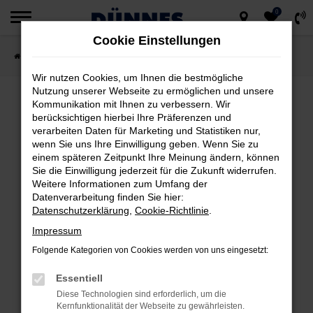
0
Zum
Cookie Einstellungen
Hauptinhalt
Startseite
Fahrzeugsuche
springen
Wir nutzen Cookies, um Ihnen die bestmögliche
Nutzung unserer Webseite zu ermöglichen und unsere
Kommunikation mit Ihnen zu verbessern. Wir
berücksichtigen hierbei Ihre Präferenzen und
FEHLER: NETWORK ERROR
verarbeiten Daten für Marketing und Statistiken nur,
wenn Sie uns Ihre Einwilligung geben. Wenn Sie zu
Beim Laden ist ein Fehler aufgetreten.
einem späteren Zeitpunkt Ihre Meinung ändern, können
Hier sind ein paar Tipps, die dir helfen können:
Sie die Einwilligung jederzeit für die Zukunft widerrufen.
Weitere Informationen zum Umfang der
Datenverarbeitung finden Sie hier:
Überprüfe deine Firewall und deine
Datenschutzerklärung
,
Cookie-Richtlinie
.
Internetverbindung.
Impressum
Laden andere Webseiten, zum Beispiel
deine Suchmaschine?
Folgende Kategorien von Cookies werden von uns eingesetzt:
Prüfe deine Browsererweiterungen.
Essentiell
Manche Erweiterungen, wie Werbeblocker,
Diese Technologien sind erforderlich, um die
können das Laden bestimmter Seiten
Kernfunktionalität der Webseite zu gewährleisten.