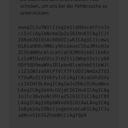
schicken, um uns bei der Fehlersuche zu
unterstützen:
ewogICJuYW1lIjogIk5ldHdvcmtFcnJv
ciIsCiAgImNvbmZpZyI6IHsKICAgICJt
ZXRob2QiOiAiR0VUIiwKICAgICJ1cmwi
OiAiaHR0cHM6Ly9hcGkueC5ha3MtcHJv
ZC5hdWRhcmlzLm5ldC92MS9jbGllbnRz
LzIxMTUvd2Vic2l0ZS12ZWhpY2xlcy80
ODY5OD9maWVsZD1pbnRlcm5hbE51bWJl
ciZ3ZWJzaXRlPTVlYTFlODZiNmQxZTU2
YTUwMzZiY2VkYyIsCiAgICAiaGVhZGVy
cyI6IHt9LAogICAgImJvZHkiOiBudWxs
LAogICAgImV4cGVjdCI6IHsKICAgICAg
InJlc3BvbnNlVHlwZSI6ICIiCiAgICB9
LAogICAgInRpbWVvdXQiOiAwLAogICAg
InByb2dyZXNzIjogbnVsbCwKICAgICJy
aXNreSI6IGZhbHNlCiAgfQp9