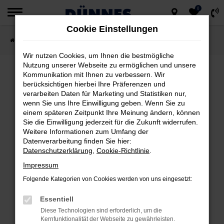
0
Zum
Cookie Einstellungen
Hauptinhalt
Startseite
Fahrzeugsuche
springen
Wir nutzen Cookies, um Ihnen die bestmögliche
Nutzung unserer Webseite zu ermöglichen und unsere
Kommunikation mit Ihnen zu verbessern. Wir
berücksichtigen hierbei Ihre Präferenzen und
FEHLER: NETWORK ERROR
verarbeiten Daten für Marketing und Statistiken nur,
wenn Sie uns Ihre Einwilligung geben. Wenn Sie zu
Beim Laden ist ein Fehler aufgetreten.
einem späteren Zeitpunkt Ihre Meinung ändern, können
Hier sind ein paar Tipps, die dir helfen können:
Sie die Einwilligung jederzeit für die Zukunft widerrufen.
Weitere Informationen zum Umfang der
Datenverarbeitung finden Sie hier:
Überprüfe deine Firewall und deine
Datenschutzerklärung
,
Cookie-Richtlinie
.
Internetverbindung.
Impressum
Laden andere Webseiten, zum Beispiel
deine Suchmaschine?
Folgende Kategorien von Cookies werden von uns eingesetzt:
Prüfe deine Browsererweiterungen.
Essentiell
Manche Erweiterungen, wie Werbeblocker,
Diese Technologien sind erforderlich, um die
können das Laden bestimmter Seiten
Kernfunktionalität der Webseite zu gewährleisten.