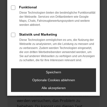
verhindern. Funktioniert die Seite in einem
Funktional
anderen Browser oder in einem privaten
Diese Technologien bieten die bestmögliche Funktionalität
Fenster?
der Webseite. Services von Drittanbietern wie Google
Maps, Chats, Fahrzeugbewertungssystem und weitere
Starte dein Gerät neu.
werden aktiviert.
Das kann manchmal helfen,
vorübergehende Probleme zu beheben.
Statistik und Marketing
Diese Technologien ermöglichen es uns, die Nutzung der
Stelle sicher, dass dein Browser und dein
Webseite zu analysieren, um die Leistung zu messen und
Betriebssystem auf dem neuesten Stand
zu verbessern. Zudem werden Technologien eingesetzt,
sind.
die von dritten Werbetreibenden verwendet werden, um
Sie auf anderen Webseiten zu verfolgen und um Anzeigen
Veraltete Software birgt nicht nur ein
zu schalten, die für Ihre Interessen relevant sind.
Sicherheitsrisiko, sondern kann auch dazu
führen, dass bestimmte Funktionen nicht
Speichern
mehr unterstützt werden.
Optionale Cookies ablehnen
Wende dich an den Webseitenbetreiber.
Alle akzeptieren
Wenn du alle oben genannten Schritte
versucht hast, kontaktiere uns bitte. Wir
werden versuchen, das Problem zu
beheben. Du kannst uns diesen Text