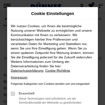
0
Zum
Cookie Einstellungen
Hauptinhalt
Startseite
Werkstatt und Service
Alfa Romeo Service
Alfa Romeo - Reparatur &
springen
Ersatzteile
Wir nutzen Cookies, um Ihnen die bestmögliche
Nutzung unserer Webseite zu ermöglichen und unsere
Kommunikation mit Ihnen zu verbessern. Wir
berücksichtigen hierbei Ihre Präferenzen und
ALFA ROMEO - REPARATUR &
verarbeiten Daten für Marketing und Statistiken nur,
ERSATZTEILE
wenn Sie uns Ihre Einwilligung geben. Wenn Sie zu
einem späteren Zeitpunkt Ihre Meinung ändern, können
Sie die Einwilligung jederzeit für die Zukunft widerrufen.
Wir lassen Sie Schäden an Ihrem Alfa Romeo schnell
Weitere Informationen zum Umfang der
vergessen
Datenverarbeitung finden Sie hier:
Datenschutzerklärung
,
Cookie-Richtlinie
.
In unserer modernen Werkstatt bieten wir für jede (Unfall-)
Impressum
Reparatur kompetente Lösungen. Ob Verschleißteile,
Folgende Kategorien von Cookies werden von uns eingesetzt:
Kratzer im Lack oder auch große Unfallschäden – wir bei
Essentiell
Italia Automobile Dünnes haben für alles die passende
Diese Technologien sind erforderlich, um die
Lösung. Unser Service für Karosserie, Innenraum und
Kernfunktionalität der Webseite zu gewährleisten.