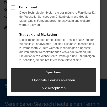
Technik zeichnet sich durch geschulte Mechaniker mit
Funktional
Know-how, Original Ersatzteile von hoher Markenqualität,
Diese Technologien bieten die bestmögliche Funktionalität
kurzfristige Termine und eine zügige Reparatur aus.
der Webseite. Services von Drittanbietern wie Google
Maps, Chats, Fahrzeugbewertungssystem und weitere
werden aktiviert.
Wir bieten Ihnen:
Statistik und Marketing
geschulte Mechaniker mit Alfa Romeo Know-How
Diese Technologien ermöglichen es uns, die Nutzung der
Webseite zu analysieren, um die Leistung zu messen und
Ersatzteile in Markenqualität
zu verbessern. Zudem werden Technologien eingesetzt,
gutes Preis-Leistungs-Verhältnis
die von dritten Werbetreibenden verwendet werden, um
Sie auf anderen Webseiten zu verfolgen und um Anzeigen
kurzfristige Termine
zu schalten, die für Ihre Interessen relevant sind.
zügige Reparatur
Speichern
Optionale Cookies ablehnen
Terminvereinbarung
Alle akzeptieren
Vereinbaren Sie noch heute einen Termin