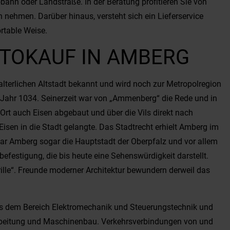
bahn oder Landstraße. In der Beratung profitieren Sie von
en nehmen. Darüber hinaus, versteht sich ein Lieferservice
rtable Weise.
UTOKAUF IN AMBERG
lalterlichen Altstadt bekannt und wird noch zur Metropolregion
s Jahr 1034. Seinerzeit war von „Ammenberg“ die Rede und in
 Ort auch Eisen abgebaut und über die Vils direkt nach
isen in die Stadt gelangte. Das Stadtrecht erhielt Amberg im
war Amberg sogar die Hauptstadt der Oberpfalz und vor allem
festigung, die bis heute eine Sehenswürdigkeit darstellt.
lle“. Freunde moderner Architektur bewundern derweil das
us dem Bereich Elektromechanik und Steuerungstechnik und
rarbeitung und Maschinenbau. Verkehrsverbindungen von und