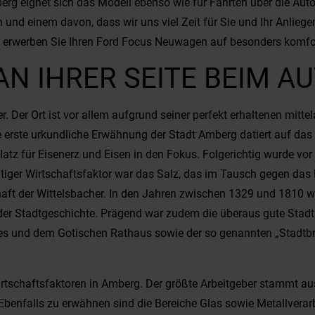
erg eignet sich das Modell ebenso wie für Fahrten über die Auto
n und einem davon, dass wir uns viel Zeit für Sie und Ihr Anlieg
s erwerben Sie Ihren Ford Focus Neuwagen auf besonders komfo
N IHRER SEITE BEIM A
. Der Ort ist vor allem aufgrund seiner perfekt erhaltenen mitte
ie erste urkundliche Erwähnung der Stadt Amberg datiert auf da
atz für Eisenerz und Eisen in den Fokus. Folgerichtig wurde vor
tiger Wirtschaftsfaktor war das Salz, das im Tausch gegen das E
haft der Wittelsbacher. In den Jahren zwischen 1329 und 1810 
er Stadtgeschichte. Prägend war zudem die überaus gute Stadtbe
es und dem Gotischen Rathaus sowie der so genannten „Stadtbri
rtschaftsfaktoren in Amberg. Der größte Arbeitgeber stammt a
. Ebenfalls zu erwähnen sind die Bereiche Glas sowie Metallve