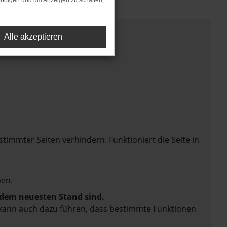
rfolgen und um Anzeigen zu schalten,
Alle akzeptieren
mmter Seiten verhindern. Funktioniert die Seite in
en.
f dem neuesten Stand sind.
rn kann auch dazu führen, dass bestimmte Funktionen