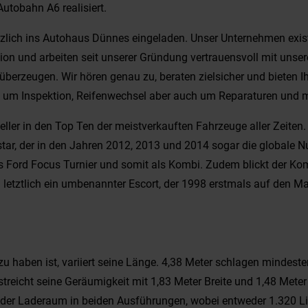
tobahn A6 realisiert.
lich ins Autohaus Dünnes eingeladen. Unser Unternehmen existie
ation und arbeiten seit unserer Gründung vertrauensvoll mit un
überzeugen. Wir hören genau zu, beraten zielsicher und bieten 
e um Inspektion, Reifenwechsel aber auch um Reparaturen und 
eller in den Top Ten der meistverkauften Fahrzeuge aller Zeite
star, der in den Jahren 2012, 2013 und 2014 sogar die globale 
 Ford Focus Turnier und somit als Kombi. Zudem blickt der Komp
etztlich ein umbenannter Escort, der 1998 erstmals auf den Mark
u haben ist, variiert seine Länge. 4,38 Meter schlagen mindest
rstreicht seine Geräumigkeit mit 1,83 Meter Breite und 1,48 Mete
ch der Laderaum in beiden Ausführungen, wobei entweder 1.320 L