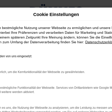
Cookie Einstellungen
ie bestmögliche Nutzung unserer Webseite zu ermöglichen und unsere
hierbei Ihre Präferenzen und verarbeiten Daten für Marketing und Stati
einem späteren Zeitpunkt Ihre Meinung ändern, können Sie die Einwillig
en zum Umfang der Datenverarbeitung finden Sie hier:
Datenschutzerkl
 Amberg kaufen
en von uns eingesetzt:
ÜR EINEN FORD FOCUS
rlich, um die Kernfunktionalität der Webseite zu gewährleisten.
wir Ihnen einen Ford Focus Neuwagen und damit die qualitati
r bei einem Ford Focus Neuwagen können Sie die Ausstattung n
estmögliche Funktionalität der Webseite. Services von Drittanbietern wie Google 
, fahren Sie fortan mit einem rundum individuellen Fahrzeug d
eitere werden aktiviert.
em neuesten Stand und auch hinsichtlich der Assistenten brauch
 es uns, die Nutzung der Webseite zu analysieren, um die Leistung zu messen u