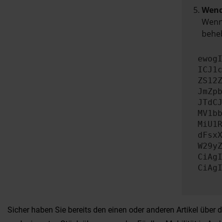
Wend
Wenn 
beheb
ewog
ICJ1
ZS12
JmZp
JTdC
MV1b
MiU1
dFsx
W29y
CiAg
CiAg
Sicher haben Sie bereits den einen oder anderen Artikel über