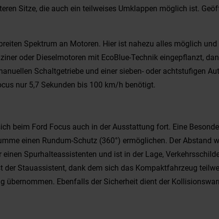
teren Sitze, die auch ein teilweises Umklappen möglich ist. Geöf
reiten Spektrum an Motoren. Hier ist nahezu alles möglich und 
ner oder Dieselmotoren mit EcoBlue-Technik eingepflanzt, dank 
manuellen Schaltgetriebe und einer sieben- oder achtstufigen Au
Focus nur 5,7 Sekunden bis 100 km/h benötigt.
sich beim Ford Focus auch in der Ausstattung fort. Eine Besonde
 Summe einen Rundum-Schutz (360°) ermöglichen. Der Abstand wi
er einen Spurhalteassistenten und ist in der Lage, Verkehrsschi
st der Stauassistent, dank dem sich das Kompaktfahrzeug teil
übernommen. Ebenfalls der Sicherheit dient der Kollisionswar