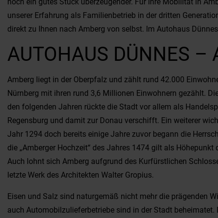
noch ein gutes Stück überzeugender. Für Ihre Mobilität in Amb
unserer Erfahrung als Familienbetrieb in der dritten Generatio
direkt zu Ihnen nach Amberg von selbst. Im Autohaus Dünne
AUTOHAUS DÜNNES – A
Amberg liegt in der Oberpfalz und zählt rund 42.000 Einwohner
Nürnberg mit ihren rund 3,6 Millionen Einwohnern gezählt. D
den folgenden Jahren rückte die Stadt vor allem als Handelspl
Regensburg und damit zur Donau verschifft. Ein weiterer wich
Jahr 1294 doch bereits einige Jahre zuvor begann die Herrsc
die „Amberger Hochzeit“ des Jahres 1474 gilt als Höhepunkt d
Auch lohnt sich Amberg aufgrund des Kurfürstlichen Schloss
letzte Werk des Architekten Walter Gropius.
Eisen und Salz sind naturgemäß nicht mehr die prägenden Wi
auch Automobilzulieferbetriebe sind in der Stadt beheimatet