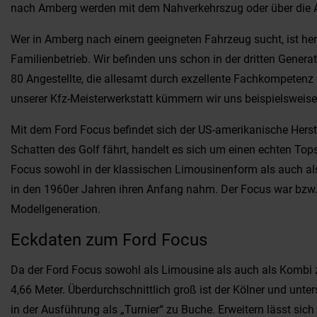
nach Amberg werden mit dem Nahverkehrszug oder über die Au
Wer in Amberg nach einem geeigneten Fahrzeug sucht, ist herz
Familienbetrieb. Wir befinden uns schon in der dritten Gener
80 Angestellte, die allesamt durch exzellente Fachkompetenz 
unserer Kfz-Meisterwerkstatt kümmern wir uns beispielsweis
Mit dem Ford Focus befindet sich der US-amerikanische Herst
Schatten des Golf fährt, handelt es sich um einen echten Top
Focus sowohl in der klassischen Limousinenform als auch als
in den 1960er Jahren ihren Anfang nahm. Der Focus war bzw. l
Modellgeneration.
Eckdaten zum Ford Focus
Da der Ford Focus sowohl als Limousine als auch als Kombi z
4,66 Meter. Überdurchschnittlich groß ist der Kölner und unte
in der Ausführung als „Turnier“ zu Buche. Erweitern lässt si