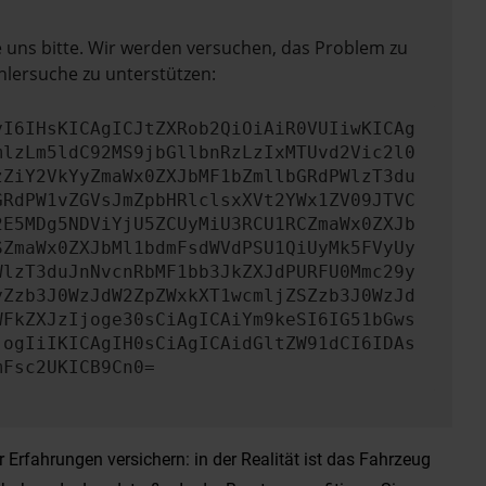
e uns bitte. Wir werden versuchen, das Problem zu
hlersuche zu unterstützen:
yI6IHsKICAgICJtZXRob2QiOiAiR0VUIiwKICAg
mlzLm5ldC92MS9jbGllbnRzLzIxMTUvd2Vic2l0
zZiY2VkYyZmaWx0ZXJbMF1bZmllbGRdPWlzT3du
GRdPW1vZGVsJmZpbHRlclsxXVt2YWx1ZV09JTVC
2E5MDg5NDViYjU5ZCUyMiU3RCU1RCZmaWx0ZXJb
SZmaWx0ZXJbMl1bdmFsdWVdPSU1QiUyMk5FVyUy
WlzT3duJnNvcnRbMF1bb3JkZXJdPURFU0Mmc29y
yZzb3J0WzJdW2ZpZWxkXT1wcmljZSZzb3J0WzJd
WFkZXJzIjoge30sCiAgICAiYm9keSI6IG51bGws
jogIiIKICAgIH0sCiAgICAidGltZW91dCI6IDAs
mFsc2UKICB9Cn0=
Erfahrungen versichern: in der Realität ist das Fahrzeug