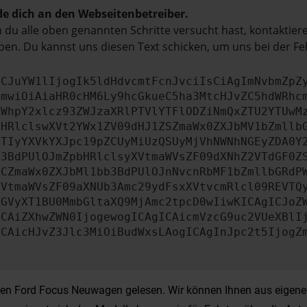
e dich an den Webseitenbetreiber.
du alle oben genannten Schritte versucht hast, kontaktier
en. Du kannst uns diesen Text schicken, um uns bei der Fe
ICJuYW1lIjogIk5ldHdvcmtFcnJvciIsCiAgImNvbmZpZ
cmwiOiAiaHR0cHM6Ly9hcGkueC5ha3MtcHJvZC5hdWRhc
ZWhpY2xlcz93ZWJzaXRlPTVlYTFlODZiNmQxZTU2YTUwM
bHRlclswXVt2YWx1ZV09dHJ1ZSZmaWx0ZXJbMV1bZmllb
JTIyYXVkYXJpc19pZCUyMiUzQSUyMjVhNWNhNGEyZDA0Y
b3BdPUlOJmZpbHRlclsyXVtmaWVsZF09dXNhZ2VTdGF0Z
RCZmaWx0ZXJbMl1bb3BdPUlOJnNvcnRbMF1bZmllbGRdP
XVtmaWVsZF09aXNUb3Amc29ydFsxXVtvcmRlcl09REVTQ
ZGVyXT1BU0MmbGltaXQ9MjAmc2tpcD0wIiwKICAgICJoZ
ICAiZXhwZWN0IjogewogICAgICAicmVzcG9uc2VUeXBlI
ICAicHJvZ3Jlc3MiOiBudWxsLAogICAgInJpc2t5IjogZ
 den Ford Focus Neuwagen gelesen. Wir können Ihnen aus eigener 