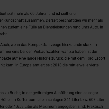
rt seit mehr als 60 Jahren und ist seither ein
serer Kundschaft zusammen. Derzeit beschäftigen wir mehr als
Ihnen zudem eine Fülle an Dienstleistungen rund ums Auto. In
mehr.
n. Auch, wenn das Kompaktfahrzeuge hierzulande stark im
Nummer eins bei den Verkaufszahlen war. Zu haben ist der
akte auf eine lange Historie zurück, die mit dem Ford Escort
t kam. In Europa amtiert seit 2018 die mittlerweile vierte
ens zu Buche, in der geräumigen Ausführung sind es sogar
r Höhe. Im Kofferraum allein schlagen 341 Liter bzw. 608 Liter
iter oder 1.653 Liter als Maximum angegeben sind. Praktisch