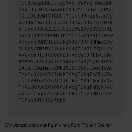
PUlOJmZpbHRlclsyXVtmaWVsZF09dXNh
Z2VTdGF0ZSZmaWx0ZXJbMl1bdmFsdWVd
PSU1QiUyMlVTRUQlMjIlNUQmZmlsdGVy
WzJdW29wXT1JTiZzb3J0WzBdW2ZpZWxk
XT1pc093biZzb3J0WzBdW29yZGVyXT1E
RVNDJnNvcnRbMV1bZmllbGRdPWlzVG9w
JnNvcnRbMV1bb3JkZXJdPURFU0Mmc29y
dFsyXVtmaWVsZF09cHJpY2Umc29ydFsy
XVtvcmRlcl09QVNDJmxpbWl0PTIwJnNr
aXA9MCIsCiAgICAiaGVhZGVycyI6IHt9
LAogICAgImJvZHkiOiBudWxsLAogICAg
ImV4cGVjdCI6IHsKICAgICAgInJlc3Bv
bnNlVHlwZSI6ICIiCiAgICB9LAogICAg
InRpbWVvdXQiOiAwLAogICAgInByb2dy
ZXNzIjogbnVsbCwKICAgICJyaXNreSI6
IGZhbHNlCiAgfQp9
Wir wissen, dass der Kauf eines Ford Transit Courier