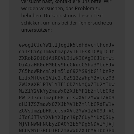
versucht hast, kontaktiere uns bitte. Wir
werden versuchen, das Problem zu
beheben. Du kannst uns diesen Text
schicken, um uns bei der Fehlersuche zu
unterstützen:
ewogICJuYW1lIjogIk5ldHdvcmtFcnJv
ciIsCiAgImNvbmZpZyI6IHsKICAgICJt
ZXRob2QiOiAiR0VUIiwKICAgICJ1cmwi
OiAiaHR0cHM6Ly9hcGkueC5ha3MtcHJv
ZC5hdWRhcmlzLm5ldC92MS9jbGllbnRz
LzIxMTUvd2Vic2l0ZS12ZWhpY2xlcz93
ZWJzaXRlPTVlYTFlODZiNmQxZTU2YTUw
MzZiY2VkYyZmaWx0ZXJbMF1bZmllbGRd
PWlzT3duJmZpbHRlclswXVt2YWx1ZV09
dHJ1ZSZmaWx0ZXJbMV1bZmllbGRdPW1v
ZGVsJmZpbHRlclsxXVt2YWx1ZV09JTVC
JTdCJTIyYXVkYXJpc19pZCUyMiUzQSUy
MjVhNWNhNGEyZDA0Y2E5MDg5NDViYjVj
NCUyMiU3RCU1RCZmaWx0ZXJbMV1bb3Bd