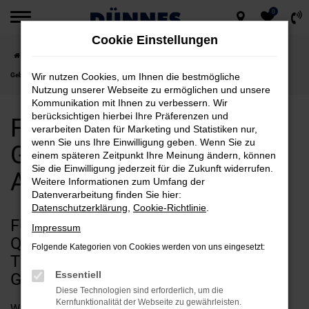
0
Zum
Cookie Einstellungen
Hauptinhalt
Startseite
Amberg
Ford
Ford Transit Courier
Ford Transit Courier
springen
Gebrauchtwagen für Amberg kaufen
Wir nutzen Cookies, um Ihnen die bestmögliche
Nutzung unserer Webseite zu ermöglichen und unsere
Kommunikation mit Ihnen zu verbessern. Wir
berücksichtigen hierbei Ihre Präferenzen und
Ford Transit Courier
verarbeiten Daten für Marketing und Statistiken nur,
wenn Sie uns Ihre Einwilligung geben. Wenn Sie zu
Gebrauchtwagen für
einem späteren Zeitpunkt Ihre Meinung ändern, können
Sie die Einwilligung jederzeit für die Zukunft widerrufen.
Amberg kaufen
Weitere Informationen zum Umfang der
Datenverarbeitung finden Sie hier:
Datenschutzerklärung
,
Cookie-Richtlinie
.
FÜR CLEVERSPARER UND
Impressum
QUALITÄTSFANS IN AMBERG: FORD
Folgende Kategorien von Cookies werden von uns eingesetzt:
TRANSIT COURIER
Essentiell
GEBRAUCHTWAGEN
Diese Technologien sind erforderlich, um die
Kernfunktionalität der Webseite zu gewährleisten.
Wenn Sie Ihren Autokauf für Amberg allein aus