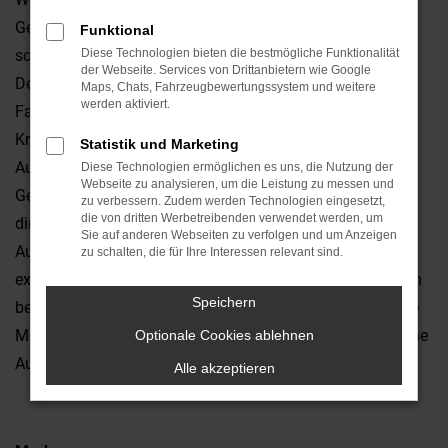
Gesichtspunkten der Vernunft betrachten, landen Sie
Funktional
schnell bei einem Ford Transit Courier Gebrauchtwagen.
Diese Technologien bieten die bestmögliche Funktionalität
der Webseite. Services von Drittanbietern wie Google
Der Grund liegt in der exzellenten Qualität dieses
Maps, Chats, Fahrzeugbewertungssystem und weitere
werden aktiviert.
Fahrzeugs, das bereits seit vielen Jahren gleichermaßen
Kritiker wie Fahrerinnen und Fahrer überzeugt. Wir vom
Statistik und Marketing
Autohaus Dünnes sind Experten für Ford Transit Courier
Diese Technologien ermöglichen es uns, die Nutzung der
Webseite zu analysieren, um die Leistung zu messen und
Gebrauchtwagen und bieten zudem einen Lieferservice
zu verbessern. Zudem werden Technologien eingesetzt,
die von dritten Werbetreibenden verwendet werden, um
direkt zu Ihnen nach Amberg oder in die Umgebung. Die
Sie auf anderen Webseiten zu verfolgen und um Anzeigen
Auswahl ist enorm und mit ein wenig Glück finden Sie
zu schalten, die für Ihre Interessen relevant sind.
exakt den Ford Transit Courier Gebrauchtwagen, der Ihnen
Speichern
bereits seit Jahren vorschwebt. Oftmals besteht sogar die
Möglichkeit, die Motorisierung oder bei der Lackierung eine
Optionale Cookies ablehnen
Auswahl zu treffen.
Alle akzeptieren