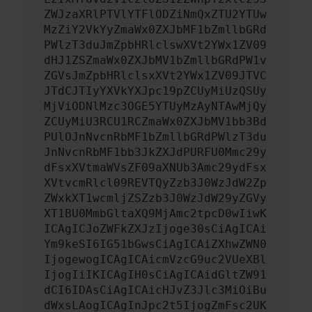
ZWJzaXRlPTVlYTFlODZiNmQxZTU2YTUw
MzZiY2VkYyZmaWx0ZXJbMF1bZmllbGRd
PWlzT3duJmZpbHRlclswXVt2YWx1ZV09
dHJ1ZSZmaWx0ZXJbMV1bZmllbGRdPW1v
ZGVsJmZpbHRlclsxXVt2YWx1ZV09JTVC
JTdCJTIyYXVkYXJpc19pZCUyMiUzQSUy
MjViODNlMzc3OGE5YTUyMzAyNTAwMjQy
ZCUyMiU3RCU1RCZmaWx0ZXJbMV1bb3Bd
PUlOJnNvcnRbMF1bZmllbGRdPWlzT3du
JnNvcnRbMF1bb3JkZXJdPURFU0Mmc29y
dFsxXVtmaWVsZF09aXNUb3Amc29ydFsx
XVtvcmRlcl09REVTQyZzb3J0WzJdW2Zp
ZWxkXT1wcmljZSZzb3J0WzJdW29yZGVy
XT1BU0MmbGltaXQ9MjAmc2tpcD0wIiwK
ICAgICJoZWFkZXJzIjoge30sCiAgICAi
Ym9keSI6IG51bGwsCiAgICAiZXhwZWN0
IjogewogICAgICAicmVzcG9uc2VUeXBl
IjogIiIKICAgIH0sCiAgICAidGltZW91
dCI6IDAsCiAgICAicHJvZ3Jlc3MiOiBu
dWxsLAogICAgInJpc2t5IjogZmFsc2UK