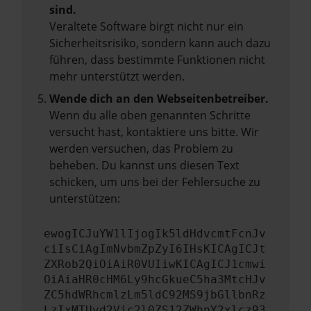
sind.
Veraltete Software birgt nicht nur ein
Sicherheitsrisiko, sondern kann auch dazu
führen, dass bestimmte Funktionen nicht
mehr unterstützt werden.
Wende dich an den Webseitenbetreiber.
Wenn du alle oben genannten Schritte
versucht hast, kontaktiere uns bitte. Wir
werden versuchen, das Problem zu
beheben. Du kannst uns diesen Text
schicken, um uns bei der Fehlersuche zu
unterstützen:
ewogICJuYW1lIjogIk5ldHdvcmtFcnJv
ciIsCiAgImNvbmZpZyI6IHsKICAgICJt
ZXRob2QiOiAiR0VUIiwKICAgICJ1cmwi
OiAiaHR0cHM6Ly9hcGkueC5ha3MtcHJv
ZC5hdWRhcmlzLm5ldC92MS9jbGllbnRz
LzIxMTUvd2Vic2l0ZS12ZWhpY2xlcz93