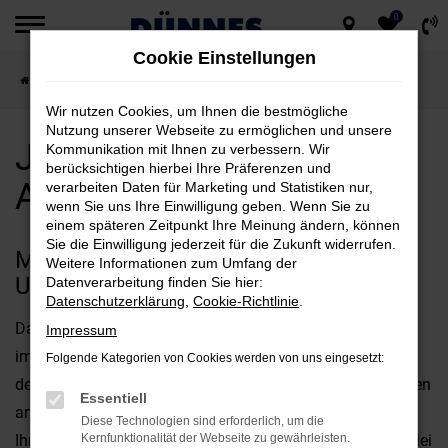
0
Zum
Cookie Einstellungen
Hauptinhalt
Startseite
Amberg
Jeep
Jeep Wrangler für Amberg kaufen
springen
Wir nutzen Cookies, um Ihnen die bestmögliche
Nutzung unserer Webseite zu ermöglichen und unsere
Jeep Wrangler für
Kommunikation mit Ihnen zu verbessern. Wir
berücksichtigen hierbei Ihre Präferenzen und
Amberg kaufen
verarbeiten Daten für Marketing und Statistiken nur,
wenn Sie uns Ihre Einwilligung geben. Wenn Sie zu
einem späteren Zeitpunkt Ihre Meinung ändern, können
Sie die Einwilligung jederzeit für die Zukunft widerrufen.
MIT DEM JEEP WRANGLER
Weitere Informationen zum Umfang der
UNTERWEGS IN AMBERG
Datenverarbeitung finden Sie hier:
Datenschutzerklärung
,
Cookie-Richtlinie
.
Das perfekte Fahrzeug für Amberg? Diese Frage wird uns
Impressum
immer wieder gestellt und offen gestanden, kommt es bei
Folgende Kategorien von Cookies werden von uns eingesetzt:
der Beantwortung stark auf Ihre individuellen Vorstellungen
Essentiell
an. Fest steht jedoch, dass der Jeep Wrangler bestens für
Diese Technologien sind erforderlich, um die
Ihre Mobilität in Amberg geeignet ist und gleich in mehrerlei
Kernfunktionalität der Webseite zu gewährleisten.