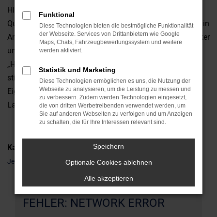
Hinsicht überzeugt. Da ist zum einen die erstklassige
Funktional
Qualität, da sind aber auch die emotionalen Faktoren. Ob in
Diese Technologien bieten die bestmögliche Funktionalität
der Webseite. Services von Drittanbietern wie Google
Amberg oder anderswo: ein Jeep Wrangler ist ein Hingucker
Maps, Chats, Fahrzeugbewertungssystem und weitere
und weckt gleich auf den ersten Blick Sympathien. Die
werden aktiviert.
„Hardfacts“ wie Leistung, Ausstattung und Verbrauch
Statistik und Marketing
stimmen natürlich ebenfalls und unterstreichen die
Diese Technologien ermöglichen es uns, die Nutzung der
Webseite zu analysieren, um die Leistung zu messen und
Eignung sowohl für den Stadtverkehr als auch für
zu verbessern. Zudem werden Technologien eingesetzt,
Landstraße und Autobahn.
die von dritten Werbetreibenden verwendet werden, um
Sie auf anderen Webseiten zu verfolgen und um Anzeigen
zu schalten, die für Ihre Interessen relevant sind.
Speichern
Kategorie
Jeep Wrangler Gebrauchtwagen Amberg
Optionale Cookies ablehnen
Alle akzeptieren
FEHLER: NETWORK ERROR