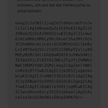
schicken, um uns bei der Fehlersuche zu
unterstützen:
ewogICJuYW1lIjogIk5ldHdvcmtFcnJv
ciIsCiAgImNvbmZpZyI6IHsKICAgICJt
ZXRob2QiOiAiR0VUIiwKICAgICJ1cmwi
OiAiaHR0cHM6Ly9hcGkueC5ha3MtcHJv
ZC5hdWRhcmlzLm5ldC92MS9jbGllbnRz
LzIxMTUvd2Vic2l0ZS12ZWhpY2xlcy80
MDEyMzM/ZmllbGQ9aW50ZXJuYWxOdW1i
ZXImd2Vic2l0ZT01ZWExZTg2YjZkMWU1
NmE1MDM2YmNlZGMiLAogICAgImhlYWRl
cnMiOiB7fSwKICAgICJib2R5IjogbnVs
bCwKICAgICJleHBlY3QiOiB7CiAgICAg
ICJyZXNwb25zZVR5cGUiOiAiIgogICAg
fSwKICAgICJ0aW1lb3V0IjogMCwKICAg
ICJwcm9ncmVzcyI6IG51bGwsCiAgICAi
cmlza3kiOiBmYWxzZQogIH0KfQ==