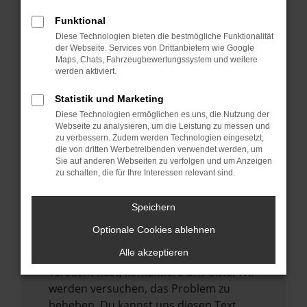
verhindern. Funktioniert die Seite in einem
Funktional
anderen Browser oder in einem privaten
Diese Technologien bieten die bestmögliche Funktionalität
Fenster?
der Webseite. Services von Drittanbietern wie Google
Maps, Chats, Fahrzeugbewertungssystem und weitere
Starte dein Gerät neu.
werden aktiviert.
Das kann manchmal helfen,
vorübergehende Probleme zu beheben.
Statistik und Marketing
Diese Technologien ermöglichen es uns, die Nutzung der
Stelle sicher, dass dein Browser und dein
Webseite zu analysieren, um die Leistung zu messen und
Betriebssystem auf dem neuesten Stand
zu verbessern. Zudem werden Technologien eingesetzt,
sind.
die von dritten Werbetreibenden verwendet werden, um
Sie auf anderen Webseiten zu verfolgen und um Anzeigen
Veraltete Software birgt nicht nur ein
zu schalten, die für Ihre Interessen relevant sind.
Sicherheitsrisiko, sondern kann auch dazu
führen, dass bestimmte Funktionen nicht
Speichern
mehr unterstützt werden.
Optionale Cookies ablehnen
Wende dich an den Webseitenbetreiber.
Alle akzeptieren
Wenn du alle oben genannten Schritte
versucht hast, kontaktiere uns bitte. Wir
werden versuchen, das Problem zu
beheben. Du kannst uns diesen Text