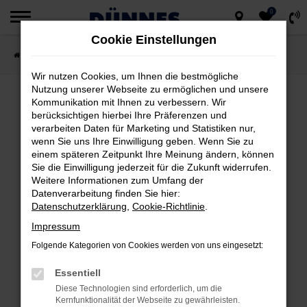
0
Zum
Cookie Einstellungen
Hauptinhalt
Startseite
Fahrzeugsuche
springen
Wir nutzen Cookies, um Ihnen die bestmögliche
Nutzung unserer Webseite zu ermöglichen und unsere
Kommunikation mit Ihnen zu verbessern. Wir
berücksichtigen hierbei Ihre Präferenzen und
FEHLER: NETWORK ERROR
verarbeiten Daten für Marketing und Statistiken nur,
wenn Sie uns Ihre Einwilligung geben. Wenn Sie zu
Beim Laden ist ein Fehler aufgetreten.
einem späteren Zeitpunkt Ihre Meinung ändern, können
Hier sind ein paar Tipps, die dir helfen können:
Sie die Einwilligung jederzeit für die Zukunft widerrufen.
Weitere Informationen zum Umfang der
Datenverarbeitung finden Sie hier:
Überprüfe deine Firewall und deine
Datenschutzerklärung
,
Cookie-Richtlinie
.
Internetverbindung.
Impressum
Laden andere Webseiten, zum Beispiel
deine Suchmaschine?
Folgende Kategorien von Cookies werden von uns eingesetzt:
Prüfe deine Browsererweiterungen.
Essentiell
Manche Erweiterungen, wie Werbeblocker,
Diese Technologien sind erforderlich, um die
können das Laden bestimmter Seiten
Kernfunktionalität der Webseite zu gewährleisten.